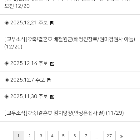
모친 12/20
◈ 2025.12.21 주보
[교우소식]♡축!결혼♡ 배철원군(배정진장로/권미경권사 아들)
(12/20)
◈ 2025.12.14 주보
◈ 2025.12.7 주보
◈ 2025.11.30 주보
[교우소식]♡축!결혼♡ 엄지영양(안정은집사 딸) (11/29)
1
2
3
4
5
6
7
27
...