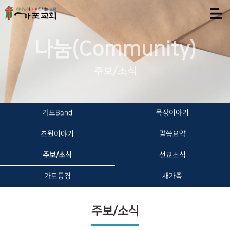
나눔(Community)
주보/소식
가포Band
목장이야기
초원이야기
말씀요약
주보/소식
선교소식
가포풍경
새가족
주보/소식