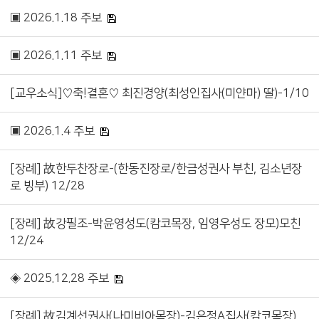
▣ 2026.1.18 주보
▣ 2026.1.11 주보
[교우소식]♡축!결혼♡ 최진경양(최성인집사(미얀마) 딸)-1/10
▣ 2026.1.4 주보
[장례] 故한두찬장로-(한동진장로/한금성권사 부친, 김소년장
로 빙부) 12/28
[장례] 故강필조-박윤영성도(캄코목장, 임영우성도 장모)모친
12/24
◈ 2025.12.28 주보
[장례] 故김계선권사(나미비아목장)-김은정A집사(캄코목장)