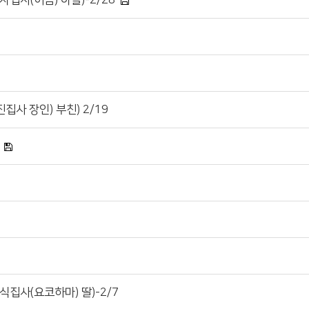
집사(이음) 아들)-2/28
사 장인) 부친) 2/19
집사(요코하마) 딸)-2/7