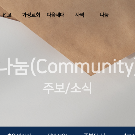
선교
가정교회
다음세대
사역
나눔
나눔(Community
주보/소식