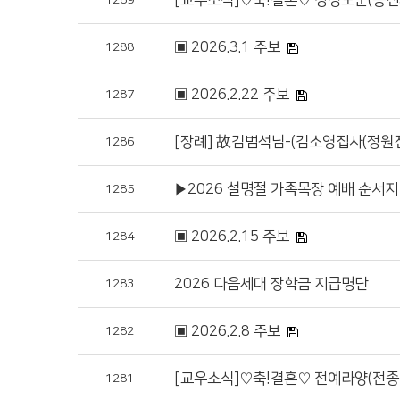
[교우소식]♡축!결혼♡ 강경모군(송진자
1289
▣ 2026.3.1 주보
1288
▣ 2026.2.22 주보
1287
[장례] 故김범석님-(김소영집사(정원진집
1286
▶2026 설명절 가족목장 예배 순서지
1285
▣ 2026.2.15 주보
1284
2026 다음세대 장학금 지급명단
1283
▣ 2026.2.8 주보
1282
[교우소식]♡축!결혼♡ 전예라양(전종식
1281