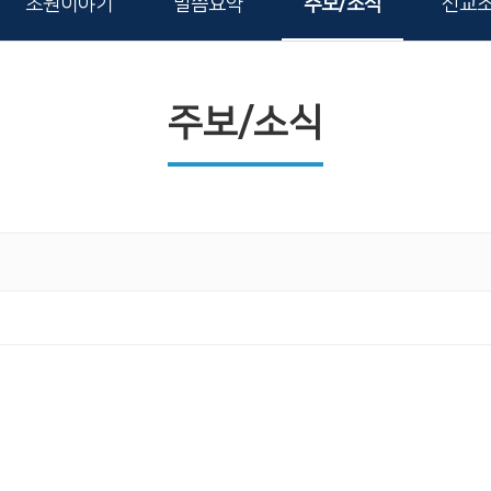
초원이야기
말씀요약
주보/소식
선교
주보/소식