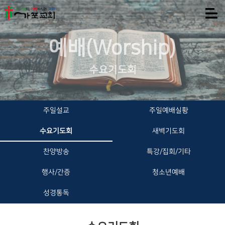
예배(Worship)
수요기도회
주일설교
주일예배실황
수요기도회
새벽기도회
찬양방송
특강/집회/기타
행사/간증
청소년예배
성경통독