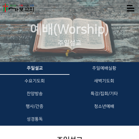
예배(Worship)
주일설교
주일설교
주일예배실황
수요기도회
새벽기도회
찬양방송
특강/집회/기타
행사/간증
청소년예배
성경통독