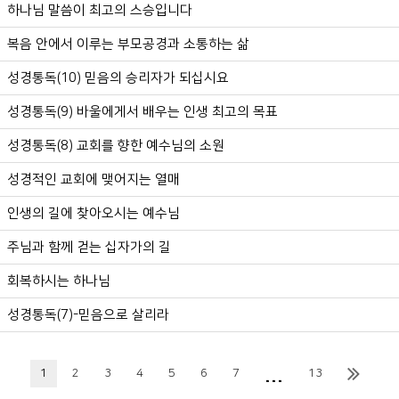
하나님 말씀이 최고의 스승입니다
복음 안에서 이루는 부모공경과 소통하는 삶
성경통독(10) 믿음의 승리자가 되십시요
성경통독(9) 바울에게서 배우는 인생 최고의 목표
성경통독(8) 교회를 향한 예수님의 소원
성경적인 교회에 맺어지는 열매
인생의 길에 찾아오시는 예수님
주님과 함께 걷는 십자가의 길
회복하시는 하나님
성경통독(7)-믿음으로 살리라
...
1
2
3
4
5
6
7
13