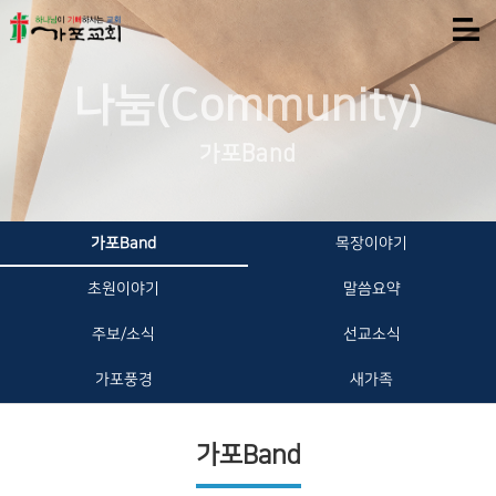
나눔(Community)
가포Band
가포Band
목장이야기
초원이야기
말씀요약
주보/소식
선교소식
가포풍경
새가족
가포Band