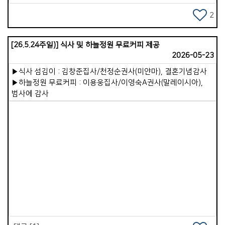
우리를 향한 선한 꿈을 친히 이루어 주실 것을 굳게 믿습니다. 저
역시 부족함이 많은 목사입니다. 그럼에도 용납하고 인내하며
2
기꺼이 섬겨주시는 그 마음을 알기에, 더 바르고 좋은 목사가
되도록 힘쓰겠습니다. 장로님들을 비롯해 목자&middot;
[26.5.24주일)] 식사 및 하늘정원 무료커피 제공
목녀님들, 항존직과 모든 교우님께 깊이 감사드립니다.
2026-05-23
외람되지만 제 아내에게도 고마움을 전하고 싶습니다.언제나
든든한 조력자가 되어 애써주어 참 감사합니다. 올해 안식년을
▶식사 섬김이 : 김창준집사/천정순권사(미얀마), 결혼기념감사
맞아 교회의 배려로 6월과 9월, 두 달간 안식월을 갖게
▶하늘정원 무료커피 : 이용웅집사/이영숙A권사(말레이시아),
되었습니다. 6월의 첫 안식월 일정은 대략 이러합니다. 먼저
범사에 감사
&#39;기쁨넘치는교회&#39;에서 10일간 연수과정을
진행합니다.다른 교회를 탐방하며 보고 배우는 일은 제게 매우
유익한 시간이 될 것입니다. 이어 5일 정도 &#39;
이코이노아루교회&#39;를 탐방하고, 남은 한 주간은 지인
목회자들과 교제하며 콤케드 사역 연결 등으로 시간을 보낼
계획입니다. 아이들만 두고 수일씩 집을 비우는 것이 미안하고
부담되지만, 지금까지도 잘 해 주었고, 잘 하리라 믿고 일정을
Views
잡았습니다. 배려해 주신 교회에 다시 한번 감사드립니다. 새벽과
수요기도회를 섬겨주실 말씀 사역자님들께도 깊이 감사드립니다.
건강히 잘 다녀오겠습니다. 저의 마음과 소식, 당부사항 등은
칼럼으로 대신하겠습니다. 평강의 아버지 하나님께서 우리
가운데 늘 함께하십니다.