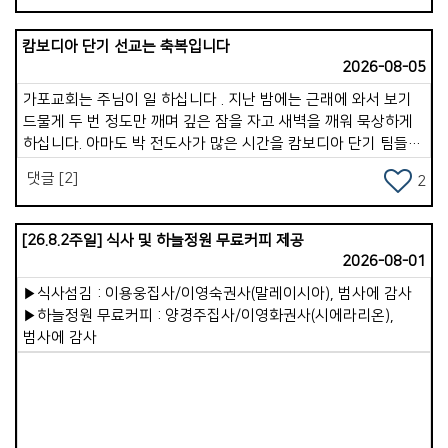
하나님께 맡기며 마무리하기. 잠들기 전 짧은 기도는 속사람을
정리하고 회복시키는 시간입니다. 하루를 감사하고 부족한
캄보디아 단기 선교는 축복입니다
부분을 회개한 후, 내일을 하나님께 맡깁니다. 이 습관이 생기면
2026-08-05
속사람은 그리스도의 평안 속에서 쉬게 됩니다. 따라서 속사람을
강하게 만드는 하루 구조는 이것입니다. &lt;아침: 하나님께 방향
가포교회는 주님이 일 하십니다 . 지난 밤에는 근래에 와서 보기
맞추기. 낮: 하나님과 계속 연결하기. 저녁: 하나님께 삶을 맡기기
드물게 두 번 정도만 깨며 깊은 잠을 자고 새벽을 깨워 묵상하게
&gt; 이것이 계속되면 믿음이 깊어지고, 마음이 안정되고, 죄의
하십니다. 아마도 박 전도사가 많은 시간을 캄보디아 단기 팀들과
힘이 약해져서 영적 분별력이 살아납니다. 두 번째로는 &lt;
함께 훈련과 파송, 그리고 5박 7일 사역을 잘 마치고 돌아 온 것도
댓글 [2]
속사람이 죽어가고 있을 때 나타나는 10가지 신호&gt;에 대한
2
한 몫을 한듯합니다 . 사실 지난 여러 해 동안 심근경색과 협심증,
것입니다. 오늘은 10가지 중 3가지를 소개합니다. 1. 말씀에 대한
covid 19, 지독한 독감, 몸살, 어지럼증, 두통 등등으로 6년간
갈망이 사라진다. 예전에는 성경을 읽으면 마음이 움직였는데,
시달리고 있는 나의 몸과 영혼이였습니다 . 그럼에도 내 삶의
[26.8.2주일] 식사 및 하늘정원 무료커피 제공
점점 말씀을 읽고 싶은 마음이 없어집니다. 말씀을 들어도 감동이
끈을 놓지 못하는 것이 하나 있었습니다 . 선교, 아니 정확하게는
2026-08-01
없고, 깨달음이 없고, 마음이 움직이지 않습니다. 속사람이
태국을 향한 마음 이였습니다 . * 2009년 부르심이 있었을 때는
약해지면 말씀에 대한 배고픔이 사라집니다. 2. 기도가
▶식사섬김 : 이용웅집사/이영숙권사(말레이시아), 범사에 감사
&quot; 가장 &quot;이라는 제목과 &quot; 늦은 나이 &quot;
부담스럽고 귀찮아진다. 기도는 속사람의 호흡입니다. 속사람이
▶하늘정원 무료커피 : 양경주집사/이영화권사(시에라리온),
라는 핑계로 그렇게도 싫어하고 거부했던 시간들을 주님은
약해지면 기도가 점점 멀어집니다. 기도 시간이 줄어들고 기도를
범사에 감사
보듬어 주시고 달래 주시며 보내신 곳이라오스와 태국
미루고 형식적인 기도만 남게 됩니다. 기도가 끊어지면 속사람의
남부지역인 쏭클라 교회였습니다. 처음 4 년 정도는 라오스어와
힘도 계속 약해집니다. 3. 죄에 대한 민감함이 둔해진다. 예전에는
태국어를 배우며 문화차이까지로 인하여힘들었습니다. 언어가
마음에 찔리던 일이 이제는 대수롭지 않게 느껴집니다. 거짓말,
어느 정도 귀에 들어오고 그 들 숲에 스며들 때, 그 땅에 지내는
분노, 음란, 탐욕 등이 반복되어도 양심이 점점 무뎌집니다.
것을 방해하는 요인들이 있어 우리를 힘들게 했지만, 하나님은
속사람을 강건하게! 승리의 한 주간 되세요!