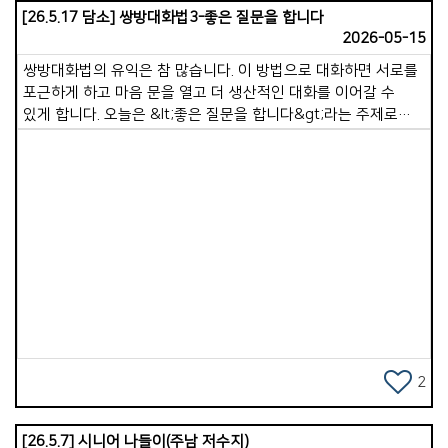
[26.5.17 담소] 쌍방대화법3-좋은 질문을 합니다
2026-05-15
쌍방대화법의 유익은 참 많습니다. 이 방법으로 대화하면 서로를
포근하게 하고 마음 문을 열고 더 생산적인 대화를 이어갈 수
있게 합니다. 오늘은 &lt;좋은 질문을 합니다&gt;라는 주제로
질문의 실례(일상적 질문/신앙적 질문)를 적어 보았습니다. 1.
좋은 일을 묻습니다.(신앙적 북돋움과 감사) 1)자랑할 것을
묻습니다. 일상)이번 주 칭찬을 받았거나, 스스로 생각해도
&lsquo;이건 참 잘했다&rsquo; 싶어 뿌듯했던 일이 있었나요?
신앙)최근에 하나님께서 응답해주신 기도제목이나 우리
목장식구들에게 꼭 자랑하고 싶은 은혜가 있다면 나누어주세요.
Views
2)재미있었던 것을 묻습니다. 일상)요즘 소소하게 웃을 일이 뭐가
있었나요? 신앙)교회봉사나 목장모임을 하면서 최근에 가장
즐겁고 활력이 넘쳤던 순간은 언제였나요? 3)유익한 것을
묻습니다. 일상)최근에 읽은 책이나 유튜브영상 중에서 내 삶에
참 유익하다고 느꼈던 것이 있다면 소개해 주세요. 신앙)이번주
주일 말씀이나 개인 큐티(QT) 중에서 가장 크게 유익이 되었던
2
것은 무엇이었나요? 4)감사한 일을 묻습니다. 일상)지난 한
주간을 돌아볼 때, 가장 감사했던 일 딱 한가지만 꼽는다면
[26.5.7] 시니어 나들이(주남 저수지)
무엇인가요? 신앙)지금 내 삶의 상황이 완벽하지 않더라도