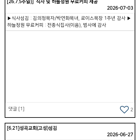
단기선교에 기꺼이 동참해 주시기를 부탁드립니다. 간절한
[26.7.5주일)] 식사 및 하늘정원 무료커피 제공
충만한 교회가 되도록 더욱 힘을 기울이려 합니다. 여기에 꼭
기도로 동참해 주십시오. 정성 어린 물질로 동참해 주십시오.
2026-07-03
필요한 것이 사모하는 마음입니다. 예수님은 &ldquo;의에 주리고
하나님 나라 확장에 여러분이 직접 벽돌 한 장을 쌓아 올려
목마른 자가 배부를 것&rdquo;이라 하셨습니다. 성도님들도
▶식사섬김 : 김의정목자/박연화목녀, 로이스목장 1주년 감사 ▶
주십시오. 하나님께서 참으로 기쁘게 받아주실 것입니다.
나름대로 인생의 마스터플랜을 그려보시기를 바랍니다. 5년 후,
하늘정원 무료커피 : 전종식집사(이음), 범사에 감사
10년 후 믿음 안에서 더 성장해 있을 자신의 모습을 상상해
보십시오. 현재의 시련도 넉넉히 이겨내게 될 것입니다. 그런데
이를 위해 꼭 필요한 한 가지가 있습니다. 시설의 리뉴얼입니다.
이미 성도님들 안에 건축에 대한 오랜 염원이 있음을 압니다.
현재 교회 시설은 매우 낡고 노후화되어 있습니다. 계속 열심히
관리하며 사용 중이지만, 어르신들의 계단 문제와 전기, 누수
등의 문제는 마냥 미루고 있을 수만은 없습니다. 적절한 때에
Views
하나님께서 다시 새롭게 단장할 여건을 마련해 주시리라
믿습니다. 다음 세대의 미래를 생각할 때 그 소망은 더욱
간절해집니다. 누군가 저에게 &ldquo;목회 계획이 무엇이냐?
&rdquo; 묻는다면, &ldquo;주님이 원하시는 대로..&rdquo;라고
대답하고 싶습니다. 우리 교회가 주님이 원하시는 방향으로
댓글 [1]
2
나아가기만 한다면, 하나님께서 더 귀하고 좋은 것으로 채워주실
것입니다. 우리가 할 일은 주님의 뜻을 알고 그 뜻에 온전히
순종하며 사는 것입니다. 새롭게 시작되는 하반기, 주님과 더욱
[6.21]성곡교회(고성)섬김
깊어지는 복된 여정이 되시기를 축복합니다.
2026-06-27