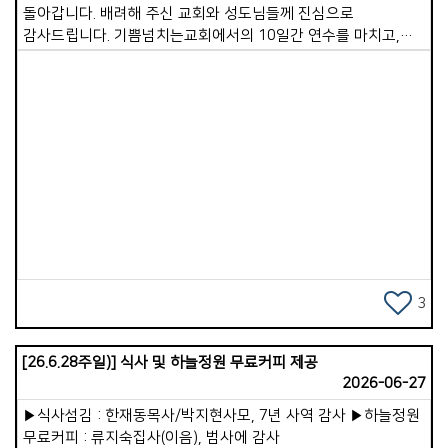
돌아갑니다. 배려해 주신 교회와 성도님들께 진심으로
감사드립니다. 기쁨넘치는교회에서의 10일간 연수를 마치고,
바로 이어서 전지석, 유지연 선교사님이 섬기시는
이코이노아루교회를 방문했습니다. 제가 일본을 방문한 것은
20년 전 단기 선교 이후 두 번째입니다. 일본 땅에 복음이 전해진
시기는 가톨릭 기준 1549년이고, 개신교는 우리보다 26년 정도
앞선 1859년입니다. 기독교 역사가 이토록 일찍 시작되었음에도
불구하고, 일본의 복음화율은 여전히 0.4%, 즉 1% 미만인
Views
미전도 지역에 속해 있습니다. 주일 이후 선교사님과 몇 군데를
다녀보니 곳곳에 신사와 절이 편만하게 있었고, 믿음의
대상이라기보다는 현세적인 복을 기원하는 통로로 이용되고
있었습니다. 한 유적지 신사에 있는 신은 &#39;음식을 잘하게
해주는 신&#39;이었습니다. 음식을 잘하고 싶은 사람들이
동전을 던지며 손 모아 기도하고 있었습니다.
3
이코이노아루교회가 세워진 지도 어느덧 7년이 지났습니다.
지금은 어른 성도 20여 명, 어린이와 청소년 10여 명이 함께
[26.6.28주일)] 식사 및 하늘정원 무료커피 제공
예배를 드리고 있습니다. 참으로 가족 같은 분위기 속에서
2026-06-27
따뜻함이 느껴졌습니다. 주일 예배 설교로 이런 메시지를
나누었습니다. &lt;성경의 역사를 보면 진리는 언제나
▶식사섬김 : 한재동목사/박지현사모, 7년 사역 감사 ▶하늘정원
소수였습니다. 어둠은 항상 강력하여 진리를 압도하는
무료커피 : 류지숙집사(이음), 범사에 감사