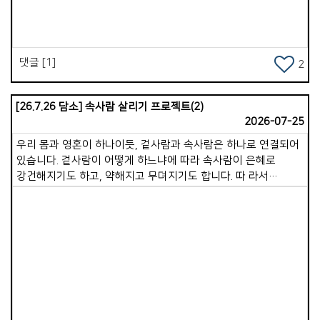
태국에서 힘을 못 쓰기 시작하던 2018년부터입니다. 2015.5.15.
근원이 이에서 남이니라 속사람은 마음의 상태에 매우 큰 영향을
태국 남부 지역 춤폰에 민간외교로&quot; 태국 크라운하 MOU
받습니다.그래서 마음을 지키는 것이 중요합니다. 하루 동안
&quot;사업으로 시작한 운하 건설 협력이 2018년경에는 국가
불필요한 비교, 분노, 정욕, 불평 같은 생각이 들어오면 즉시
&#39; 일대일로 &quot; 사업으로 추진되기 시작하였습니다. [
정리해야 합니다. 마음을 지키는 사람은 속사람이 깨끗하고
댓글 [1]
2
현재, COVID 19와 경제 부실로 운하에서 일부 육로 철로 건설로
강하게 유지됩니다. 속사람이 강건하면 삶에 여유로움이 생기고,
변경 추진 중 ] * 동남아에서 중국 일대일로 남하 정책 사업을
내 주변의 사람들에게 좋은 것을 나눌 수 있습니다. 좋은 영적
간추려 보면 ( 중국 중심화, 중국화, 경제 식민지 정책 ) 인도:
습관으로 속사람이 강건한 삶이 되시기를 바랍니다.
[26.7.26 담소] 속사람 살리기 프로젝트(2)
적대국으로 협력 사업이 전혀 안 됨 . 미얀마: 양곤항에서
2026-07-25
운남성까지 고속도로 협약 진행 중에 내전으로 인하여 잠정 보류.
우리 몸과 영혼이 하나이듯, 겉사람과 속사람은 하나로 연결되어
[ 조건: 양곤항에서 운남성까지 가스관 설치, 양곤항 중국 군함
있습니다. 겉사람이 어떻게 하느냐에 따라 속사람이 은혜로
시설 확보 ] 라오스: 비엔티안에서 운남성 고속 철도 건설완료 후
강건해지기도 하고, 약해지고 무뎌지기도 합니다. 따 라서
경제적 압박 및 상권 상실됨. [ 조건: 중국 지분이 70%, 30%
겉사람과 속사람의 인과관계의 원리를 알고, 어떻게 하면
차관, 상권 양도 ] 베트남: 1979년 베.중 전쟁으로 앙숙이 됨
속사람을 충만하게 만들어 갈지를 생각하며 살아가야 합니다.
캄보디아: (이유:메콩강을 통해 무역 추진, 베트남 통관세 과징)
속사람 살리기 프로젝트 두번째 시간으로 겉사람이 속사람을
프놈펜에서 시아누크빌까지 푸난테초 운하 건설 중 [ 조건:
죽이는 7가지 행동에 대해 생각해 보겠습니다. 1.말씀을 멀리하는
시아누크빌 해군 함정 시설, 건설공사 인부, 관리=중국인, 경제
삶입니다. 하나님의 말씀은 속사람의 양식입니다. 겉사람이
협력, 운하운영권 50년. *** 진행 중 ] * 어제 저녁. 귀국한 박
말씀을 읽지 않고 듣지 않으면, 속사람의 영적으로 굶주리게
전도사가 말합니다. &ldquo; 지나온 단기 선교 중에 제일 의미가
Views
됩니다. &ldquo; 사람은 떡으로만 사는 것이 아니고, 하나님의
큰 사역이였다&ldquo; 고 말 합니다. * 새벽 잠을 깨웠습니다.
입에서 나오는 말씀으로 산다&rdquo;(마4:4)는 예수님의 말씀
열대야 때문만은 아니였습니다. 이제 오랜 시간 나를 힘들게 했던
그대로입니다. 2.기도를 중단하는 습관입니다. 기도는 하나님과의