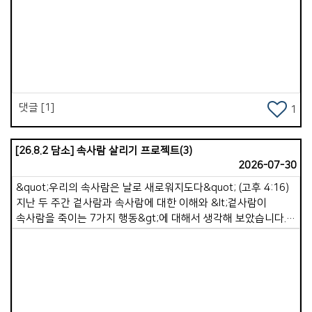
가포 교회를 통해 우리를 그 땅에 머물기를 바라시는 것이
컸습니다 . 우리는 사역자라기보다는 예배자로서 그 땅에서
Views
감사하며 기쁨으로 살아가는 시간들 이였습니다 . 해가 지나가며
주님은 우리가 해야 할 일들을 하나 씩 열어 주셨고, 교회 협력과
외부 사역을 병행 시켰습니다. 피곤한 육체와는 달리 내 영혼은
행복했습니다 . 그리고 가포교회를 향한 선교의 목표가 명확한 듯
학원 선교가 활발해지고 쏭클라 교회는 많은 영혼을 거두는
댓글 [1]
시간을 해마다 거듭했습니다 . 우리는 생각하기를 &#39;
1
가포교회 시니어들이 겨울 추위를 피해 쏭클라에 와서 한 달
살기를 하며 쉬기도하고 교회를 도우면 좋겠다&#39; 는
[26.8.2 담소] 속사람 살리기 프로젝트(3)
생각으로 센터에 상수도와 샤워실을 보수하며,페인트로 예쁘게
2026-07-30
색칠하며,에어컨까지 설치하기로 했습니다 . 생각했습니다
&#39; 이젠 가포교회도 수 년간 수고한 선교사역이 정착되어
&quot;우리의 속사람은 날로 새로워지도다&quot; (고후 4:16)
편안함을 누리겠구나 &#39; 했습니다 . &#39; 더불어 우리도 좀
지난 두 주간 겉사람과 속사람에 대한 이해와 &lt;겉사람이
더 편하고 좋은 환경에서 많은 일을 이어 나가겠구나 &#39;
속사람을 죽이는 7가지 행동&gt;에 대해서 생각해 보았습니다.
생각했습니다. * 비자 문제로 귀국했는데 급성 심근경색과 covid
우리는 이러한 습관들을 멀리하고 속사람을 강하게 하는 좋은
19, 은퇴식, 그리고 협심증, 두 번째 covid 19, 그리고
습관을 가져야 합니다. 속사람은 자동으로 강해지지 않습니다.
어지럼증과 독감으로 6년을 침상과 더불어 지내며 기도했습니다.
속사람은 매일매일 영적 습관을 통해 자라납니다. 오늘은 &lt;
주님, 왜 ? 어찌하여 가포교회의 선교지를 바꾸십니까 ? 왜,
속사람 살리기 프로젝트&gt; 세 번째 시간으로, &lt;속사람을
우리의 삶을 이 땅 조국에 머물게 하십니까 ? 그러던 중에
강하게 만드는 7가지 좋은 영적 습관&gt; 중 4가지에 대해서
2023년부터 동남아 현지 리써치를 하게 하셨습니다 . 우리가
말씀드리고자 합니다. 1. 하루를 여는 첫 시간, 하나님께 드리기