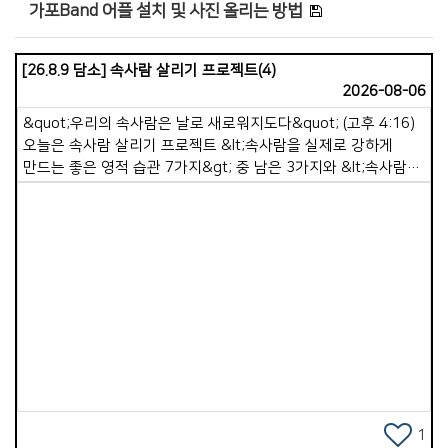
가포Band 어플 설치 및 사진 올리는 방법
[26.8.9 담소] 속사람 살리기 프로젝트(4)
2026-08-06
&quot;우리의 속사람은 날로 새로워지도다&quot; (고후 4:16)
오늘은 속사람 살리기 프로젝트 &lt;속사람을 실제로 강하게
만드는 좋은 영적 습관 7가지&gt; 중 남은 3가지와 &lt;속사람이
죽어가고 있을 때 나타나는 10가지 신호&gt; 중 3가지를
말씀드리려 합니다. 5. 작은 순종을 실천하기. 속사람은 순종을
통해 성장합니다. 말씀을 듣기만 하면 속사람은 강해지지
않습니다. 실제 행동할 때 강해집니다. 예를 들면 용납하기,
이해하기, 정직하기, 선행하기, 죄를 끊기 등을 순종할 때, 이런
작은 순종이 쌓이면 속사람은 강건해집니다. 6. 하루 종일 틈틈이
Views
영적 점검. 속사람이 강한 사람은 자신의 상태를 점검합니다.
하루를 생활하면서 잠깐 멈추고 스스로 묻습니다. &lsquo;지금
내 마음이 하나님께 가까운가&rsquo;, &lsquo;내 생각이
말씀으로 옳은 것인가&rsquo;, &lsquo;내 행동은 정직한가
&rsquo;. 이 과정은 속사람을 깨어 있게 만듭니다. 왜냐하면 옛
자아에게 주도권을 넘겨주지 않기 때문입니다. 7. 하루를
1