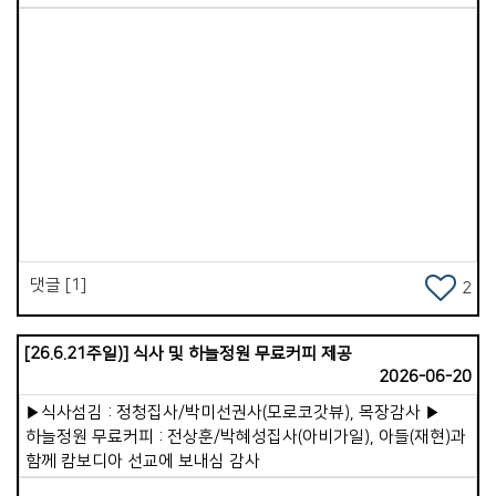
듯했습니다. 노아 때도, 아브라함 때도, 사무엘과 에스라,
느헤미야 때도 그러했습니다. 예수님 시대와 사도 시대에도
마찬가지였습니다. 그러나 예수님께서 어둠을 몰아내고 죽음을
이기심으로 승리하셨고, 하나님의 교회도 끝내 승리할 것이라고
선언해 주셨습니다.&gt; 그래서 저는 이코이노아루교회가
앞으로 예배당 이전을 순조롭게 마치고, 더 많은 영혼이 구원받아
하나님 나라의 백성으로 살아가게 될 것을 믿음으로
Views
선포했습니다. 이 교회에는 삶이 변화된 귀한 증인이 있습니다.
26살에 세 아이의 아빠가 된 &#39;료헤이&#39; 형제입니다.
변화되기 전, 청소년 시절의 료헤이는 자타가 공인하는
문제아였습니다. 폭주족으로 차를 못으로 긁고 다니며 무서운
눈빛을 가진 반항아였습니다. 폭력적인 가정환경 속에서 말도
댓글 [1]
2
거의 하지 않고 살았습니다. 전 선교사님 부부는 이런 청년을
한없이 품어주었습니다. 일주일에 4일 이상을 교회에서 살다시피
곁에 두며 밥을 차려주고 사랑으로 섬겼습니다. 결국 그의
[26.6.21주일)] 식사 및 하늘정원 무료커피 제공
내면에서 어둠이 떠나가고, 예수님을 영접함으로 생명의 빛이
2026-06-20
들어왔습니다. 아직 부족한 부분은 있지만 지금은 든든한
▶식사섬김 : 정청집사/박미선권사(모로코갓뷰), 목장감사 ▶
일꾼으로 협력하고 있습니다. 이처럼 하나님께서는 사람을
하늘정원 무료커피 : 전상훈/박혜성집사(아비가일), 아들(재현)과
변화시키십니다. 예수님은 지금도 여전히 일하고 계십니다.
함께 캄보디아 선교에 보내심 감사
진리는 승리합니다.