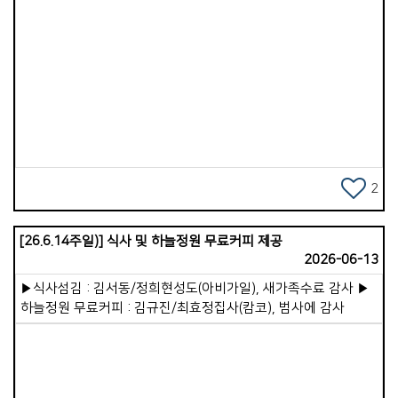
만남이 고된 일정이기도 했지만, 만나는 분들마다 각기 다른
감동과 도전을 받을 수 있었습니다. 기쁨넘치는교회는 참으로
성령 충만한 교회였습니다. 성도 모두가 늘 기도할 수 있도록 온
&middot;오프라인 기도 사역이 잘 이루어져 있고, 이러한
Views
기도의 열정이 곧 교회의 저력이라는 것을 깊이 깨달았습니다.
개인적으로는 세 차례의 산기도를 통해 청년기 기도원에서의
시간이 떠올랐고, 하나님께서 제게 다시금 그 기도의 열정을
원하신다는 마음을 주셨습니다. 우리 가포교회도 성령 충만하기
위해 더 많이, 더 깊이 기도하는 교회가 되기를 바래봅니다. 이
글을 읽으실 즈음, 저와 아내는 전지석 선교사님이 사역하시는
2
일본 이코이노아루교회에 있을 것입니다. 주일예배 말씀을
나누고 성도들과 교제할 예정입니다. 현재 이코이노아루교회는
[26.6.14주일)] 식사 및 하늘정원 무료커피 제공
새 예배당 부지계약을 위해 작정기도를 드리고 있고, 우리 교회도
2026-06-13
함께 기도로 동역 중입니다. 하나님께서 이 일을 순탄하게 이루어
주시기를 원하며, 저와 아내의 방문이 헌신하시는 전 선교사님
▶식사섬김 : 김서동/정희현성도(아비가일), 새가족수료 감사 ▶
부부에게 작은 위로와 격려가 되기를 바랍니다. 저는 우리
하늘정원 무료커피 : 김규진/최효정집사(캄코), 범사에 감사
가포교회가 가정교회라는 사실이 참으로 감사합니다. 목회자가
자리를 비워도, 작은교회인 가정교회를 묵묵히 목양해 주시는
목자&middot;목녀님들이 계시기 때문입니다. 앞으로 제 소망은
27개의 가정교회가 더욱 든든히 서가고, VIP 비신자를 초대해