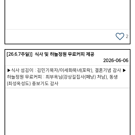
그리워집니다. 우리 교회에도 우리만의 훌륭한 장점이 있습니다.
Views
계십니다. &#39; 가장 크게 성장한 한국가사원은 24개 초원,
그러나 지속 가능한 건강한 교회를 세워가기 위해 저의 배움은
116개 지역으로 이루어져 있는데, 저는 그중 창원지역 가정교회
앞으로도 계속되어야 하리라 생각해 봅니다. &#39;연수 오기를
목회자들을 섬기는 목자 역할을 맡고 있습니다.
참 잘했다&#39; 생각됩니다. 곳곳을 여유롭게 다니며 쉴 수 있는
이원준선교사님은 주님 다시 오실 때까지 가정교회가 지속적으로
시간이 적어 조금 아쉽기도 하지만, 제 자신을 깊이 돌아보고
확장되고 든든히 세워지려면 두 가지를 잘해야 한다고
사역을 점검하며 마음가짐을 새롭게 다지는 너무나 귀한
강조하셨습니다. 첫째는 가정교회의 본질과 시스템입니다.
2
기회입니다. 우리 성도님들의 목장 모임과 주일 연합예배 가운데
시대와 장소를 불문하고 3축(목장모임, 주일연합예배, 삶 공부)과
주님의 풍성한 은혜가 함께하시기를 간절히 기도합니다. 주의
4기둥(교회의 존재 목적, 보고 배우는 제자훈련, 성경적인
이름으로 축복합니다.
[26.6.7주일)] 식사 및 하늘정원 무료커피 제공
사역분담, 섬기는 리더십)의 기본 정신은 변함없이 깊어져야
2026-06-06
합니다. 동시에 이 3축 4기둥의 정신 위에서 각 지역과 상황에
맞는 다양성과 신축성, 유동성을 잘 발휘하고 이를 포용하는
▶식사 섬김이 : 김민기목자/이세화목녀(포락), 결혼기념 감사 ▶
유연함이 중요합니다. 둘째는 굳건한 네트워크입니다. 시간이
하늘정원 무료커피 : 최부옥님(강상길집사(페낭) 처남), 동생
흐르면 자칫 자기 소견에 옳은 대로 흘러가기 쉽기에, 긴밀한
(최성옥성도) 중보기도 감사
네트워크를 통해 서로의 핵심 가치를 지켜내야 합니다. 그래서
국제가사원은 1세대(출범 세대)와 2세대(가정교회 경험
15~20년, 은퇴를 앞둔 세대)를 지나서도 흔들림이 없도록
40~50대 목회자들의 역량을 키우는 일에 집중하고 있습니다.
이런 면에서 앞으로 저와 우리 교회의 역할 역시 점차 커지리라
생각하며, 선교사님은 이런 연합사역에 저와 우리교회가 함께해
줄 것을 요청해 주셨습니다. 하지만 무엇보다 우선되어야 할 것은
Views
우리 교회가 더욱 든든히 잘 세워지는 일입니다. 무엇이든 나누어