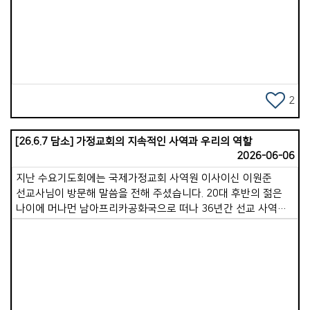
저녁까지는 촘촘한 일정이 진행됩니다. 지난 수요기도회에서는
Views
제가 20분간 간증을 나누고 함께 기도하는 시간을 가졌으며,
다음 주 수요일에는 아내가 간증을 담당합니다. 목요일 저녁
8시부터 10시까지는 오래전 산기도로 출발해 지금은 교회
예배당에서 모이는 일명 &#39;산기도&#39;에 참여하여 참으로
오랜만에 2시간 연속 기도를 드렸습니다.(산기도는 월/목 저녁)
기쁨넘치는교회는 기도와 성령 사역이 매우 활발합니다. 많은
2
성도가 모인 수요기도회의 열기는 무척 뜨거웠고, 인원은 적지만
간절히 부르짖는 산기도를 보며 &#39;이 교회의 사역 동력이
[26.6.7 담소] 가정교회의 지속적인 사역과 우리의 역할
바로 이 기도에 있구나&#39; 알 수 있었습니다. 연수 3일 차인
2026-06-06
지금까지 세 가정의 목자&middot;목녀님을 만났는데, 모두 깊은
감동과 도전이 되는 시간이었습니다. 그중 두 가정은 20년이
지난 수요기도회에는 국제가정교회 사역원 이사이신 이원준
넘도록 목자&middot;목녀로 섬겨오신 귀한 분들이었습니다.
선교사님이 방문해 말씀을 전해 주셨습니다. 20대 후반의 젊은
금요일 저녁에는 목장탐방, 토요일 오전에는 삶 공부 참관,
나이에 머나먼 남아프리카공화국으로 떠나 36년간 선교 사역을
주일에는 예배와 인사, 교육부서 방문, 초원모임 등에 참여하게
감당하시며, 수차례 죽음의 고비를 넘기면서도 그곳에 성경적인
됩니다. 아직 3일밖에 지나지 않았고 앞으로 7일의 일정이 더
교회를 세우는 일에 헌신해 오셨습니다.참으로 깊은 감동을 주는
남아있지만, 기쁨넘치는교회는 참으로 성령충만한 교회라는
삶의 이야기였습니다. 현재 가정교회는 대륙별로 북미, 한국,
확신이 들어옵니다. 성령충만함이 이 교회의 진짜 힘이라는
대양주, 중앙유라시아 등 4개의 가사원으로 구성되어 있으며,
사실을 알게됩니다. 겨우 3일이 지났을 뿐인데 꼭 일주일은 된 것
아프리카와 유럽 지역도 출범을 준비 중입니다. &#39;이원준
같습니다. 벌써 우리 가포교회의 따뜻한 정경이 몹시
선교사님은 전체 가사원을 아우르는 국제화팀 팀장 역할을 맡고