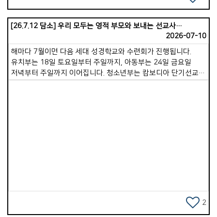
&lt;하루 20분의 묵상과 기도&gt;는 생명력 넘치는 거룩한
습관이 될 것입니다. 적극적으로 동참하셔서 풍성한 은혜를
누리시기를 축복합니다.
[26.7.12 담소] 우리 모두는 영적 부모와 보내는 선교사입니다.
2026-07-10
해마다 7월이면 다음 세대 성경학교와 수련회가 진행됩니다.
유치부는 18일 토요일부터 주일까지, 아동부는 24일 금요일
저녁부터 주일까지 이어집니다. 청소년부는 캄보디아 단기선교에
절반가량 참여하기 때문에, 8월에 하루 수련회로 계획하고
있습니다. 특별히 이번 여름에는 격년으로 진행되는 단기선교에
다음세대가 주축이 되어 참여합니다. 장년 성도님들까지 총
31명의 팀이 꾸려졌습니다. 캄보디아에 계신 후원 선교사님 세
가정과 함께 교제하며 사역을 적극적으로 지원하게 될 것입니다.
성도님들께 부탁드리고 싶은 것은 성경학교, 수련회,
Views
단기선교팀의 든든한 후원자가 되어 달라는 것입니다. 주보 안쪽
면을 보시면 유치부, 아동부, 청소년부, 단기선교팀의 명단이
있습니다. 이들의 이름을 하나하나 불러가며 기도해 주십시오.
영적 양육자가 되어 주십시오. 한 아이를 온 마을이 길러낸다는
말처럼, 교회 공동체가 함께 길러간다는 마음으로 동참해
주시기를 부탁드립니다. 공동체의 기도가 땀 흘려 수고하는 모든
2
분에게 큰 힘이 될 것입니다. 무엇보다 교사 선생님들을