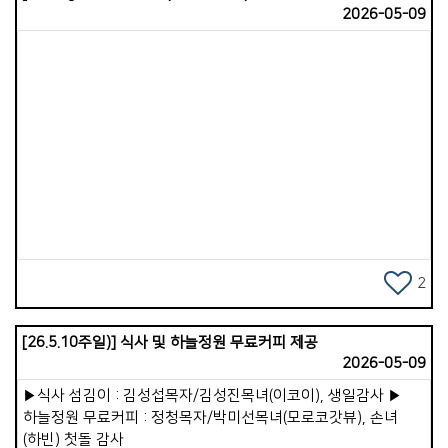
2026-05-09
하나님을 바라보며 고백할 수 있는 큰 감사의 제목은
무엇인가요? 2.힘든 일을 묻습니다.(공감 및 영적 짐 지기) 1)
고민을 묻습니다. 일상)요즘 단잠을 설치는 복잡한 문제나
고민거리가 있나요? 신앙)신앙생활을 하면서, &lsquo;내가 정말
하나님 뜻대로 잘 하고 있는 걸까?&rsquo; 하는 영적 고민들이
있나요? 2)마음의 아픔을 묻습니다. 일상)최근 사람들과의
관계나 말 속에서 마음이 상하거나 아팠던 일이 있었나요? 신앙)
Views
하나님을 의지하면서도, 내면 깊은 곳에 아직 치유되지 않아서
나를 아프게 하는 마음의 상처가 있나요? 3)삶의 장애물을
묻습니다. 일상)지금 계획하고 있는 일이나 목표에 가장 넘기
힘든 현실적인 벽(재정, 건강, 시간 등)은 무엇인가요? 신앙)
말씀대로 사는 일을 가로막는 가장 큰 장애물(연약함)은
무엇인가요? 4)꼭 필요한 것은 무엇인지 묻습니다. 일상)지금 내
2
삶에 위로를 얻기 위해 꼭 필요한 것은 무엇인가요? 신앙)이
어려움을 믿음으로 돌파하기 위해 지금 우리가 어떻게 기도해
[26.5.10주일)] 식사 및 하늘정원 무료커피 제공
드리는 것이 좋을까요?
2026-05-09
▶식사 섬김이 : 김성섭목자/김성진목녀(이코이), 생일감사 ▶
하늘정원 무료커피 : 정청목자/박미선목녀(모로코갓뷰), 손녀
(하빈) 첫돌 감사