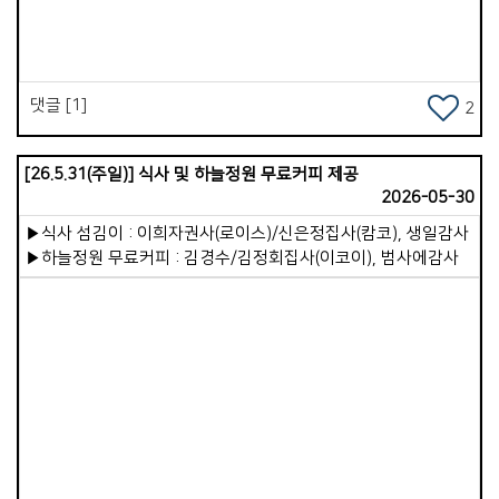
주려면 우리 안이 먼저 풍성하게 채워져야 합니다. 가포가족 한
분 한 분이 끊임없이 성장해가야하며, 리더십의 역량이 강화되고,
27개 목장이 든든하게 서가야 합니다. 하나님께서 우리교회를
귀한 통로로 사용해 주시길 기도합니다.
댓글 [1]
2
[26.5.31(주일)] 식사 및 하늘정원 무료커피 제공
2026-05-30
▶식사 섬김이 : 이희자권사(로이스)/신은정집사(캄코), 생일감사
▶하늘정원 무료커피 : 김경수/김정회집사(이코이), 범사에감사
Views