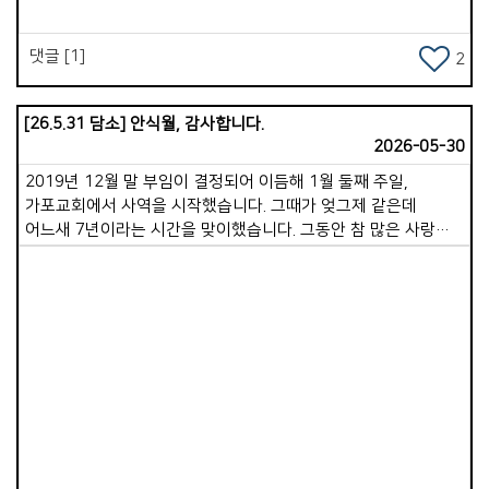
댓글 [1]
2
[26.5.31 담소] 안식월, 감사합니다.
2026-05-30
2019년 12월 말 부임이 결정되어 이듬해 1월 둘째 주일,
가포교회에서 사역을 시작했습니다. 그때가 엊그제 같은데
어느새 7년이라는 시간을 맞이했습니다. 그동안 참 많은 사랑을
받았습니다. 제가 드린 것보다 받은 사랑이 무한히 크고, 베푼
것과 비교할 수 없을 만큼 많은 섬김을 받았습니다. 돌아보면
한없는 은혜입니다. 감사를 다 표현하지 못했던 저의 부족함을
넓은 마음으로 헤아려 주시고, 지금껏 보내주신 따뜻한 응원과
격려를 앞으로도 지속적으로 부탁드립니다. 저는 그 어떤
목회자보다 행복한 사람입니다. 가포 가족 한 분 한 분이 더할
Views
나위 없이 좋은 동역자가 되어주셨고, 지금도 그러하시기
때문입니다. 우리 교회라고 왜 부족한 점이 없겠습니까. 하나하나
살펴보면 아쉽고 모자란 부분이 보일 것입니다. 그러나 있는 모습
그대로 품으시는 하나님께서 우리를 변함없이 사랑하시며,