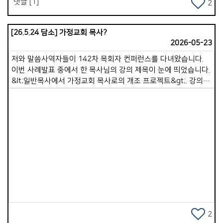
댓글 [1]
2
[26.5.24 담소] 가정교회 목사?
2026-05-23
저와 말씀사역자들이 142차 목회자 컨퍼런스를 다녀왔습니다.
이번 사례발표 중에서 한 목사님의 강의 제목이 눈에 띄었습니다.
&lt;일반목사에서 가정교회 목사로의 개조 프로젝트&gt;. 강의를
들으면서 많이 생각하게 되었습니다. &lsquo;아.. 가정교회를
하고 있다고, 가정교회 목사가 저절로 되는 것은
아니구나!&rsquo;, 이런 고민은 목회자 지역모임에서도
공유되었습니다. 저는 이전부터 컨퍼런스 기간동안 삶공부
강사로부터 이런 말씀을 몇차례 들은 적이 있었습니다. &ldquo;
목사님들, 생명의 삶 내용대로 목사님이 사셔야 됩니다. 가르치는
Views
내용대로 살아가야 합니다&rdquo;. 당시에는 그게 그렇게
실감있게 들리지 않았는데, 이제 그 말씀이 더 무게감있게
다가옵니다. 그렇다면 &lsquo;가정교회 목사로 살아가는 것이
무엇이며, 가정교회 목사는 일반교회 목사와 무엇이 다른
것인가?&rsquo; 곰곰히 생각해보니, 가정교회목사가 된다는
것은, 가정교회 정신에 충실한 목사이겠다 생각되었습니다.
2