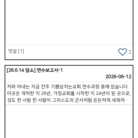
복음을 전하며, 예수님을 영접하고 세례받는 이들이 곳곳에서
일어나는 것입니다. 지금도 그 귀한 일을 이루어주고 계시고,
앞으로 더욱 그 일을 성취해 주시리라 믿습니다. 떨어져 있으니,
Views
소중함을 알게 됩니다. 더 그리워집니다. 교회의 소중함이 더욱
느껴집니다. 그러나 마음 한켠 &lsquo;어떻게하면 교회를 더
든든히 세울까&rsquo;, &lsquo;어떻게 해야할까&rsquo; 하는
부담감도 느껴집니다. 모든것을 성령님께 맡겨드리고 나아가고자
합니다. 성령안에서 함께 영적성전을 아름답게 지어가길
댓글 [1]
2
원합니다. 은혜와 평안을 빕니다. 한 주간도 승리하세요!
[26.6.14 담소] 연수보고서-1
2026-06-12
저와 아내는 지금 전주 기쁨넘치는교회 연수과정 중에 있습니다.
이곳은 개척한 지 26년, 가정교회를 시작한 지 24년이 된 곳으로,
성도 한 사람 한 사람이 그리스도의 군사처럼 든든하게 세워져
있는 매우 탄탄한 교회임을 느낄 수 있었습니다. 10일간의
연수기간동안 저희 부부만을 위해 무려 15가정의 목자&middot;
목녀님이 기꺼이 시간을 내어 식사와 사역 나눔 등으로
섬겨주십니다. 참으로 송구하고 감사할 따름입니다. 오전에는
자유시간이 주어지지만, 새벽기도회를 시작으로, 점심부터