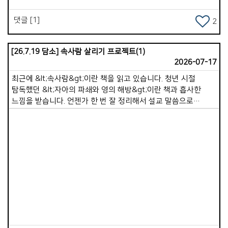
점점 하나님과 멀어지게 됩니다. 그래서 예수님은 &ldquo;날마다
자기를 부인하고 자기 십자가를 지고 나를 따르라&rdquo;
댓글 [1]
2
(눅9:23) 말씀하셨습니다. &lt;말씀묵상과 기도&gt;로 충만함을
누리시길 바랍니다.
[26.7.19 담소] 속사람 살리기 프로젝트(1)
2026-07-17
최근에 &lt;속사람&gt;이란 책을 읽고 있습니다. 청년 시절
탐독했던 &lt;자아의 파쇄와 영의 해방&gt;이란 책과 흡사한
느낌을 받습니다. 언젠가 한 번 잘 정리해서 설교 말씀으로
전해드리고 싶습니다. 저자는 이 책에서 겉사람과 속사람의 정의,
그리고 각각의 역할에 대해 말해줍니다. 성경은 먼저 속사람이
존재한다고 말합니다. &quot;그의 성령으로 말미암아 너희
속사람을 능력으로 강건하게 하시오며&quot;(엡 3:16). 또한
겉사람이 어떻게 행하는가에 따라 속사람이 능력 있게 되기도
하고 죽어가기도 합니다. 디모데전서 5장 6절이 &quot;향락을
Views
좋아하는 자는 살았으나 죽었느니라&quot;라고 말씀하는
것처럼 말입니다. 즉, &lt;겉사람은 속사람을 돌보는 &#39;통로
&#39;&gt;입니다. 겉사람은 몸, 행동, 습관, 환경, 시간을
사용하고, 속사람은 영, 마음, 믿음, 양심, 하나님과의 관계에 속해
있습니다. 다시 말해 겉사람이 영적 환경을 만들 때, 속사람은