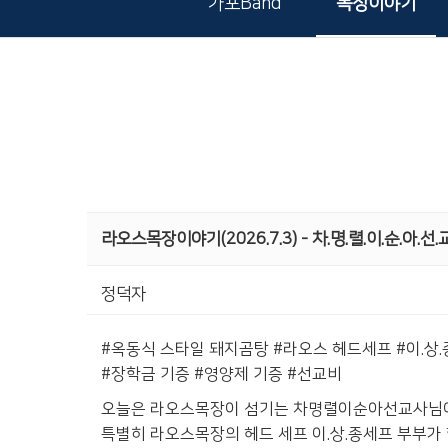
가포Band
목장이야기
라오스목장이야기(2026.7.3) - 차.명.렬.이.순.아.선
정덕자
#옥동식 스타일 돼지곰탕 #라오스 헤드세프 #이.상.종
#장학금 기증 #영양제 기증 #선교비
오늘은 라오스목장이 섬기는 차명렬이순아선교사님
특별히 라오스목장의 헤드 세프 이.상.종세프 부부가