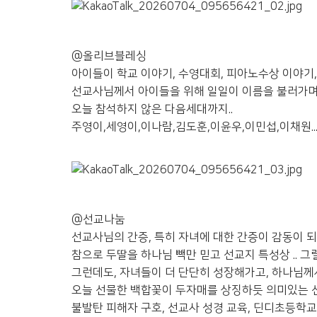
@올리브블레싱
아이들이 학교 이야기, 수영대회, 피아노수상 이야기
선교사님께서 아이들을 위해 일일이 이름을 불러가
오늘 참석하지 않은 다음세대까지..
주영이,세영이,이나람,김도훈,이윤우,이민섭,이채원..
@선교나눔
선교사님의 간증, 특히 자녀에 대한 간증이 감동이 
참으로 두딸을 하나님 빽만 믿고 선교지 특성상 .. 
그런데도, 자녀들이 더 단단히 성장해가고, 하나님께
오늘 선물한 백합꽃이 두자매를 상징하듯 의미있는 선
불발탄 피해자 구호, 선교사 성경 교육, 딘디초등학교,