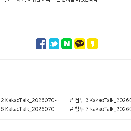
# 첨부 2.KakaoTalk_20260704_095656421_02.jpg
# 첨부 6.KakaoTalk_20260704_095656421_05.jpg