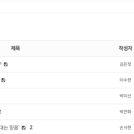
제목
작성자
?
김은정
이수현
박미선
2
박연화
대는 믿음'
2
손서현