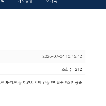
소식
가포풍경
새가족
2026-07-04 10:45:42
조회수
212
찬미-차.안.송.차.안.미자매 간증 #백합꽃 #조혼 풍습