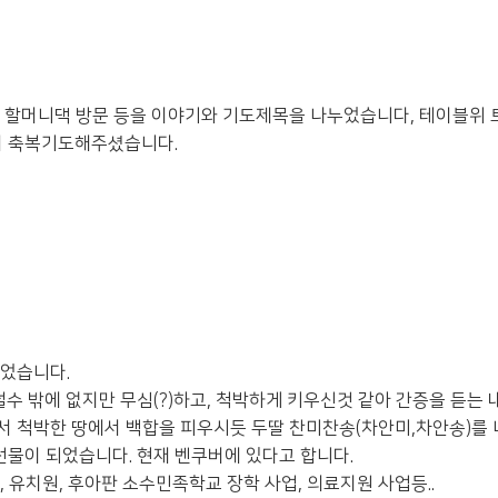
, 할머니댁 방문 등을 이야기와 기도제목을 나누었습니다, 테이블위
며 축복기도해주셨습니다.
.
되었습니다.
그럴수 밖에 없지만 무심(?)하고, 척박하게 키우신것 같아 간증을 듣는
서 척박한 땅에서 백합을 피우시듯 두딸 찬미찬송(차안미,차안송)를 
물이 되었습니다. 현재 벤쿠버에 있다고 합니다.
 유치원, 후아판 소수민족학교 장학 사업, 의료지원 사업등..