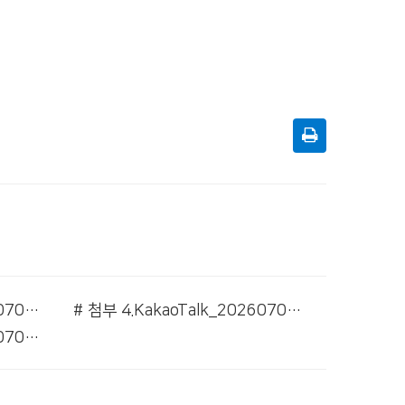
# 첨부 3.KakaoTalk_20260704_095656421_03.jpg
# 첨부 4.KakaoTalk_20260704_095656421.jpg
# 첨부 7.KakaoTalk_20260704_095711573.jpg