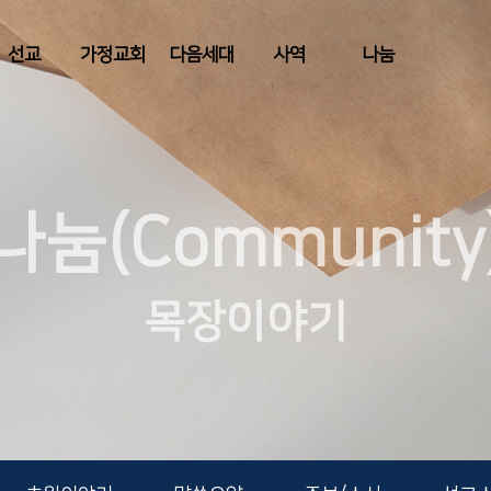
선교
가정교회
다음세대
사역
나눔
나눔(Community
목장이야기