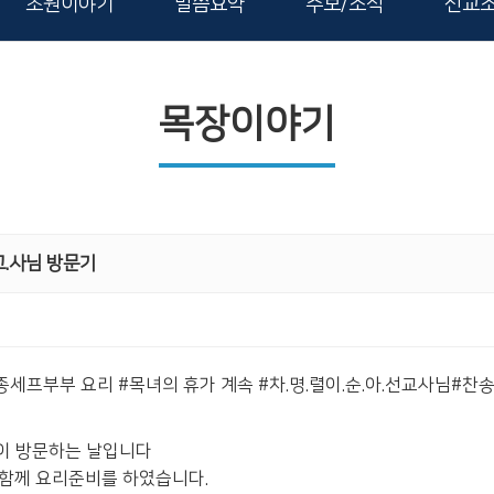
초원이야기
말씀요약
주보/소식
선교
목장이야기
.교.사님 방문기
세프부부 요리 #목녀의 휴가 계속 #차.명.렬이.순.아.선교사님#찬송.
이 방문하는 날입니다
 함께 요리준비를 하였습니다.