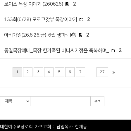
로이스 목장 이야기 (260626)
2
133회(6/28) 모로코갓뷰 목장이야기
2
아비가일(26.6.26.금)-6월 생파~!!🎂
2
통일목장예배_목장 한가족된 버니씨가정을 축복하며_
2
1
2
3
4
5
6
7
27
...
검색
대한예수교장로회 가포교회 : 담임목사 한재동