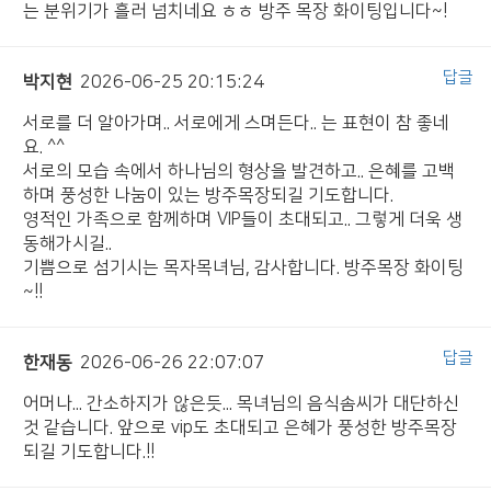
는 분위기가 흘러 넘치네요 ㅎㅎ 방주 목장 화이팅입니다~!
답글
박지현
2026-06-25 20:15:24
서로를 더 알아가며.. 서로에게 스며든다.. 는 표현이 참 좋네
요. ^^
서로의 모습 속에서 하나님의 형상을 발견하고.. 은혜를 고백
하며 풍성한 나눔이 있는 방주목장되길 기도합니다.
영적인 가족으로 함께하며 VIP들이 초대되고.. 그렇게 더욱 생
동해가시길..
기쁨으로 섬기시는 목자목녀님, 감사합니다. 방주목장 화이팅
~!!
답글
한재동
2026-06-26 22:07:07
어머나... 간소하지가 않은듯... 목녀님의 음식솜씨가 대단하신
것 같습니다. 앞으로 vip도 초대되고 은혜가 풍성한 방주목장
되길 기도합니다.!!