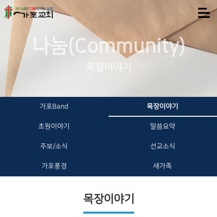
나눔(Community)
목장이야기
가포Band
목장이야기
초원이야기
말씀요약
주보/소식
선교소식
가포풍경
새가족
목장이야기