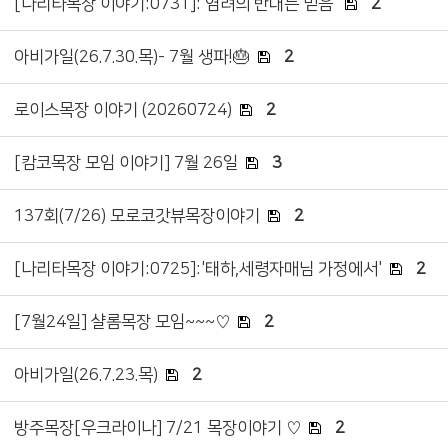
[나리타목장 이야기:0731]:'염려의 반대는 믿음'
2
아비가일(26.7.30.목)- 7월 생파!🎂
2
로이스목장 이야기 (20260724)
2
[캄코목장 모임 이야기] 7월 26일
3
137회(7/26) 모로코갓뷰목장이야기
2
[나리타목장 이야기:0725]:'태하,세령자매님 가정에서'
2
[7월24일] 샬롬목장 모임~~~♡
2
아비가일(26.7.23.목)
2
방주목장[우크라이나] 7/21 목장이야기 ♡
2