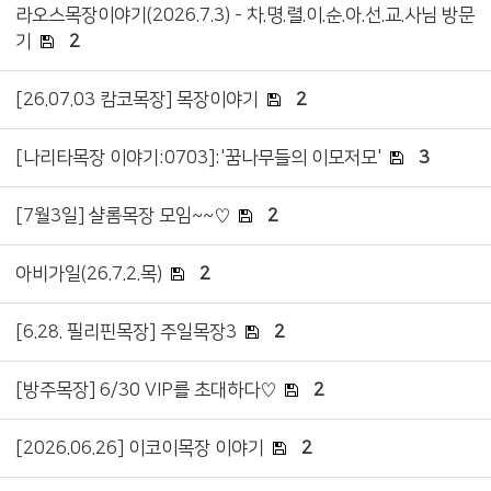
라오스목장이야기(2026.7.3) - 차.명.렬.이.순.아.선.교.사님 방문
기
2
[26.07.03 캄코목장] 목장이야기
2
[나리타목장 이야기:0703]:'꿈나무들의 이모저모'
3
[7월3일] 샬롬목장 모임~~♡
2
아비가일(26.7.2.목)
2
[6.28. 필리핀목장] 주일목장3
2
[방주목장] 6/30 VIP를 초대하다♡
2
[2026.06.26] 이코이목장 이야기
2