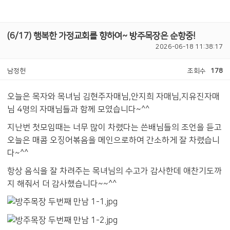
(6/17) 행복한 가정교회를 향하여~ 방주목장은 순항중!
2026-06-18 11:38:17
남정헌
조회수
178
오늘은 목자와 목녀님 김현주자매님,안지희 자매님,지유진자매
님 4명의 자매님들과 함께 모였습니다~^^
지난번 첫모임때는 너무 많이 차렸다는 쓴배님들의 조언을 듣고
오늘은 매콤 오징어볶음을 메인으로하여 간소하게 잘 차렸습니
다~^^
항상 음식을 잘 차려주는 목녀님의 수고가 감사한데 애찬기도까
지 해줘서 더 감사했습니다~~^^