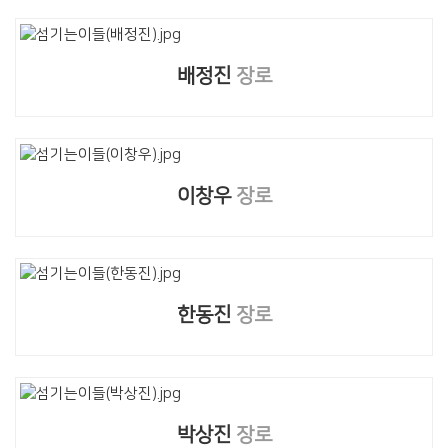
배정진
장로
이창우
장로
한동진
장로
박상진
장로