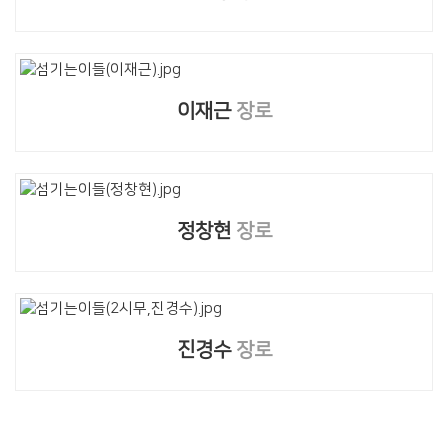
이재근
장로
정창현
장로
진경수
장로