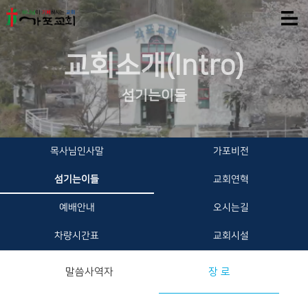
교회소개(Intro)
섬기는이들
목사님인사말
가포비전
섬기는이들
교회연혁
예배안내
오시는길
차량시간표
교회시설
말씀사역자
장 로