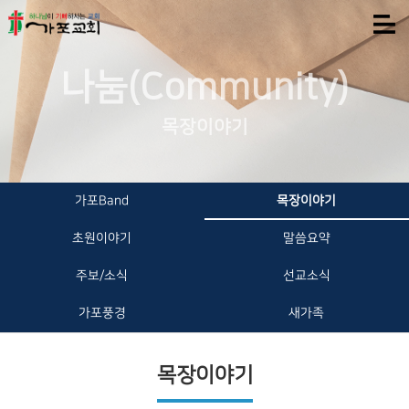
나눔(Community)
목장이야기
가포Band
목장이야기
초원이야기
말씀요약
주보/소식
선교소식
가포풍경
새가족
목장이야기