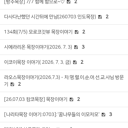
[방주목장] 7/7 함께 함으로~♡
2
다사다난했던 시간뒤에 만남(260703 인도목장)
2
134회(7/5) 모로코갓뷰 목장이야기
2
시에라리온 목장이야기(2026. 7. 3)
3
이코이목장 이야기( 2026. 7. 3. 금)
2
라오스목장이야기(2026.7.3) - 차.명.렬.이.순.아.선.교.사님 방문
기
2
[26.07.03 캄코목장] 목장이야기
2
[나리타목장 이야기:0703]:'꿈나무들의 이모저모'
3