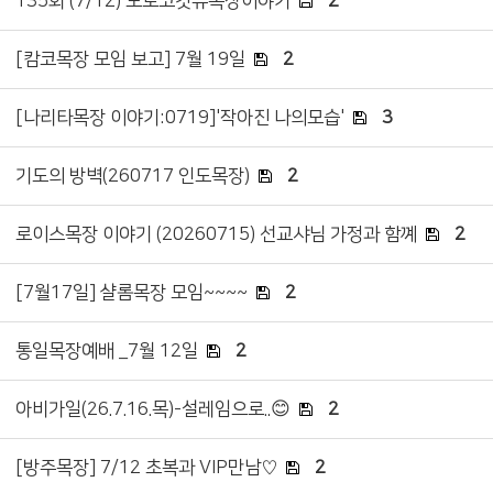
135회 (7/12) 모로코갓뷰목장이야기
2
[캄코목장 모임 보고] 7월 19일
2
[나리타목장 이야기:0719]'작아진 나의모습'
3
기도의 방벽(260717 인도목장)
2
로이스목장 이야기 (20260715) 선교샤님 가정과 함꼐
2
[7월17일] 샬롬목장 모임~~~~
2
통일목장예배 _7월 12일
2
아비가일(26.7.16.목)-설레임으로..😊
2
[방주목장] 7/12 초복과 VIP만남♡
2