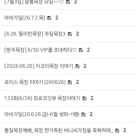
[7월3일] 샬롬목장 모임~~♡
2
아비가일(26.7.2.목)
2
[6.28. 필리핀목장] 주일목장3
2
[방주목장] 6/30 VIP를 초대하다♡
2
[2026.06.26] 이코이목장 이야기
2
로이스 목장 이야기 (260626)
2
133회(6/28) 모로코갓뷰 목장이야기
2
아비가일(26.6.26.금)-6월 생파~!!🎂
2
통일목장예배_목장 한가족된 버니씨가정을 축복하며_
2