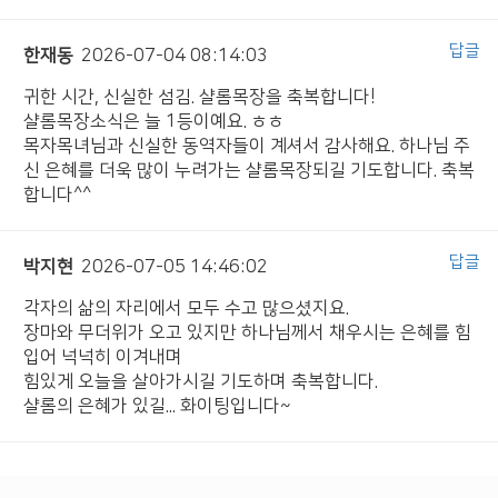
답글
한재동
2026-07-04 08:14:03
귀한 시간, 신실한 섬김. 샬롬목장을 축복합니다!
샬롬목장소식은 늘 1등이예요. ㅎㅎ
목자목녀님과 신실한 동역자들이 계셔서 감사해요. 하나님 주
신 은혜를 더욱 많이 누려가는 샬롬목장되길 기도합니다. 축복
합니다^^
답글
박지현
2026-07-05 14:46:02
각자의 삶의 자리에서 모두 수고 많으셨지요.
장마와 무더위가 오고 있지만 하나님께서 채우시는 은혜를 힘
입어 넉넉히 이겨내며
힘있게 오늘을 살아가시길 기도하며 축복합니다.
샬롬의 은혜가 있길... 화이팅입니다~