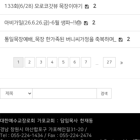
133회(6/28) 모로코갓뷰 목장이야기
2
아비가일(26.6.26.금)-6월 생파~!!🎂
2
통일목장예배_목장 한가족된 버니씨가정을 축복하며_
2
1
2
3
4
5
6
7
27
...
검색
대한예수교장로회 가포교회 : 담임목사 한재동
경남 창원시 마산합포구 가포해안길31-20 /
Tel : 055-224-1434 / Fax : 055-224-2474