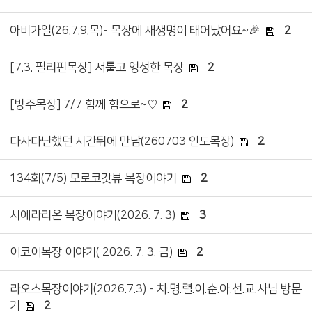
아비가일(26.7.9.목)- 목장에 새생명이 태어났어요~🎉
2
[7.3. 필리핀목장] 서툴고 엉성한 목장
2
[방주목장] 7/7 함께 함으로~♡
2
다사다난했던 시간뒤에 만남(260703 인도목장)
2
134회(7/5) 모로코갓뷰 목장이야기
2
시에라리온 목장이야기(2026. 7. 3)
3
이코이목장 이야기( 2026. 7. 3. 금)
2
라오스목장이야기(2026.7.3) - 차.명.렬.이.순.아.선.교.사님 방문
기
2