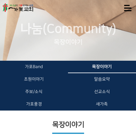
나눔(Community)
목장이야기
가포Band
목장이야기
초원이야기
말씀요약
주보/소식
선교소식
가포풍경
새가족
목장이야기