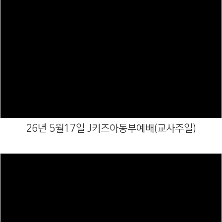
Views
26년 5월17일 J키즈아동부예배(교사주일)