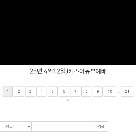
Views
26년 4월12일J키즈아동부예배
...
1
2
3
4
5
6
7
8
9
10
21
검색