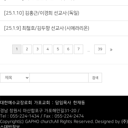
[25.1.10] 김홍근/이경희 선교사 (독일)
[25.1.9] 최철호/김두향 선교사 (시에라리온)
1
2
3
4
5
6
7
39
...
검색
대한예수교장로회 가포교회 : 담임목사 한재동
경남 창원시 마산합포구 가포해안길31-20 /
Tel : 055-224-1434 / Fax : 055-224-2474
Copyright(c) GAPHO church.All Rights Reserved. Designed by
(주)
스데반정보