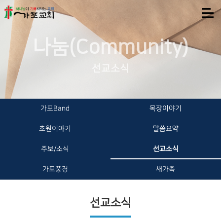
나눔(Community)
선교소식
가포Band
목장이야기
초원이야기
말씀요약
주보/소식
선교소식
가포풍경
새가족
선교소식