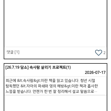
습관입니다. 겉사람이 하루 종일 세상 정보, 세상 욕심, 시기와
그리고 주님이 기뻐하시는 일 중에 하나입니다. 주님이
경쟁을 채우면 속사람은 점점 세속적인 가치관에 잠식됩니다.
가포교회를 향하여 축복의 문을 열어 주셨습니다. 이제 그 열매는
&ldquo;너희는 이 세대를 본받지 말고 마음을 새롭게 함으로
순종을 얼마 만큼 선택 하느냐에 달려있는 우리의몫입니다 .
변화를 받으라&rdquo;(롬12:2). 6.순종을 미루는 태도입니다.
그동안 가포교회가 순종과 기도의 능력을 힘입었다는 것과 강한
하나님의 뜻을 알면서도 겉사람이 행동하지 않으면, 속사람은
Views
용사로 인정받음과 증거의 한 모습인 것 같아서, 저도 순종의
점점 힘을 잃게 됩니다. 순종은 속사람의 근육을 키워서 강하게
길에서 이제 태국을 내려놓고 주님의 뜻과 나라와 백성을 위해서
만드는 훈련입니다. 7.하나님보다 자신을 중심에 두는 삶입니다.
기도하기로 마음 가져보는 아침입니다 . - 2026. 08. 05. 아침/
겉사람이 삶의 중심을 자기 유익과 자기 뜻에 두면, 속사람은
월영마을에서
점점 하나님과 멀어지게 됩니다. 그래서 예수님은 &ldquo;날마다
자기를 부인하고 자기 십자가를 지고 나를 따르라&rdquo;
댓글 [1]
2
(눅9:23) 말씀하셨습니다. &lt;말씀묵상과 기도&gt;로 충만함을
누리시길 바랍니다.
[26.7.19 담소] 속사람 살리기 프로젝트(1)
2026-07-17
최근에 &lt;속사람&gt;이란 책을 읽고 있습니다. 청년 시절
탐독했던 &lt;자아의 파쇄와 영의 해방&gt;이란 책과 흡사한
느낌을 받습니다. 언젠가 한 번 잘 정리해서 설교 말씀으로
전해드리고 싶습니다. 저자는 이 책에서 겉사람과 속사람의 정의,
그리고 각각의 역할에 대해 말해줍니다. 성경은 먼저 속사람이
존재한다고 말합니다. &quot;그의 성령으로 말미암아 너희