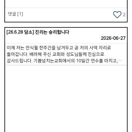
댓글 [1]
2
[26.6.28 담소] 진리는 승리합니다
2026-06-27
이제 저는 안식월 한주간을 남겨두고 곧 저의 사역 자리로
돌아갑니다. 배려해 주신 교회와 성도님들께 진심으로
감사드립니다. 기쁨넘치는교회에서의 10일간 연수를 마치고,
바로 이어서 전지석, 유지연 선교사님이 섬기시는
이코이노아루교회를 방문했습니다. 제가 일본을 방문한 것은
20년 전 단기 선교 이후 두 번째입니다. 일본 땅에 복음이 전해진
시기는 가톨릭 기준 1549년이고, 개신교는 우리보다 26년 정도
앞선 1859년입니다. 기독교 역사가 이토록 일찍 시작되었음에도
불구하고, 일본의 복음화율은 여전히 0.4%, 즉 1% 미만인
Views
미전도 지역에 속해 있습니다. 주일 이후 선교사님과 몇 군데를
다녀보니 곳곳에 신사와 절이 편만하게 있었고, 믿음의
대상이라기보다는 현세적인 복을 기원하는 통로로 이용되고
있었습니다. 한 유적지 신사에 있는 신은 &#39;음식을 잘하게