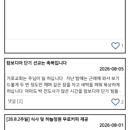
이해하기, 정직하기, 선행하기, 죄를 끊기 등을 순종할 때, 이런
작은 순종이 쌓이면 속사람은 강건해집니다. 6. 하루 종일 틈틈이
Views
영적 점검. 속사람이 강한 사람은 자신의 상태를 점검합니다.
하루를 생활하면서 잠깐 멈추고 스스로 묻습니다. &lsquo;지금
내 마음이 하나님께 가까운가&rsquo;, &lsquo;내 생각이
말씀으로 옳은 것인가&rsquo;, &lsquo;내 행동은 정직한가
&rsquo;. 이 과정은 속사람을 깨어 있게 만듭니다. 왜냐하면 옛
자아에게 주도권을 넘겨주지 않기 때문입니다. 7. 하루를
1
하나님께 맡기며 마무리하기. 잠들기 전 짧은 기도는 속사람을
정리하고 회복시키는 시간입니다. 하루를 감사하고 부족한
캄보디아 단기 선교는 축복입니다
부분을 회개한 후, 내일을 하나님께 맡깁니다. 이 습관이 생기면
2026-08-05
속사람은 그리스도의 평안 속에서 쉬게 됩니다. 따라서 속사람을
강하게 만드는 하루 구조는 이것입니다. &lt;아침: 하나님께 방향
가포교회는 주님이 일 하십니다 . 지난 밤에는 근래에 와서 보기
맞추기. 낮: 하나님과 계속 연결하기. 저녁: 하나님께 삶을 맡기기
드물게 두 번 정도만 깨며 깊은 잠을 자고 새벽을 깨워 묵상하게
&gt; 이것이 계속되면 믿음이 깊어지고, 마음이 안정되고, 죄의
하십니다. 아마도 박 전도사가 많은 시간을 캄보디아 단기 팀들과
힘이 약해져서 영적 분별력이 살아납니다. 두 번째로는 &lt;
함께 훈련과 파송, 그리고 5박 7일 사역을 잘 마치고 돌아 온 것도
댓글 [2]
속사람이 죽어가고 있을 때 나타나는 10가지 신호&gt;에 대한
2
한 몫을 한듯합니다 . 사실 지난 여러 해 동안 심근경색과 협심증,
것입니다. 오늘은 10가지 중 3가지를 소개합니다. 1. 말씀에 대한
covid 19, 지독한 독감, 몸살, 어지럼증, 두통 등등으로 6년간
갈망이 사라진다. 예전에는 성경을 읽으면 마음이 움직였는데,
시달리고 있는 나의 몸과 영혼이였습니다 . 그럼에도 내 삶의
[26.8.2주일] 식사 및 하늘정원 무료커피 제공
점점 말씀을 읽고 싶은 마음이 없어집니다. 말씀을 들어도 감동이
끈을 놓지 못하는 것이 하나 있었습니다 . 선교, 아니 정확하게는
2026-08-01
없고, 깨달음이 없고, 마음이 움직이지 않습니다. 속사람이
태국을 향한 마음 이였습니다 . * 2009년 부르심이 있었을 때는