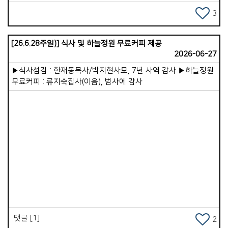
해주는 신&#39;이었습니다. 음식을 잘하고 싶은 사람들이
동전을 던지며 손 모아 기도하고 있었습니다.
3
이코이노아루교회가 세워진 지도 어느덧 7년이 지났습니다.
지금은 어른 성도 20여 명, 어린이와 청소년 10여 명이 함께
[26.6.28주일)] 식사 및 하늘정원 무료커피 제공
예배를 드리고 있습니다. 참으로 가족 같은 분위기 속에서
2026-06-27
따뜻함이 느껴졌습니다. 주일 예배 설교로 이런 메시지를
나누었습니다. &lt;성경의 역사를 보면 진리는 언제나
▶식사섬김 : 한재동목사/박지현사모, 7년 사역 감사 ▶하늘정원
소수였습니다. 어둠은 항상 강력하여 진리를 압도하는
무료커피 : 류지숙집사(이음), 범사에 감사
듯했습니다. 노아 때도, 아브라함 때도, 사무엘과 에스라,
느헤미야 때도 그러했습니다. 예수님 시대와 사도 시대에도
마찬가지였습니다. 그러나 예수님께서 어둠을 몰아내고 죽음을
이기심으로 승리하셨고, 하나님의 교회도 끝내 승리할 것이라고
선언해 주셨습니다.&gt; 그래서 저는 이코이노아루교회가
앞으로 예배당 이전을 순조롭게 마치고, 더 많은 영혼이 구원받아
하나님 나라의 백성으로 살아가게 될 것을 믿음으로
Views
선포했습니다. 이 교회에는 삶이 변화된 귀한 증인이 있습니다.
26살에 세 아이의 아빠가 된 &#39;료헤이&#39; 형제입니다.
변화되기 전, 청소년 시절의 료헤이는 자타가 공인하는
문제아였습니다. 폭주족으로 차를 못으로 긁고 다니며 무서운
눈빛을 가진 반항아였습니다. 폭력적인 가정환경 속에서 말도
댓글 [1]
2
거의 하지 않고 살았습니다. 전 선교사님 부부는 이런 청년을