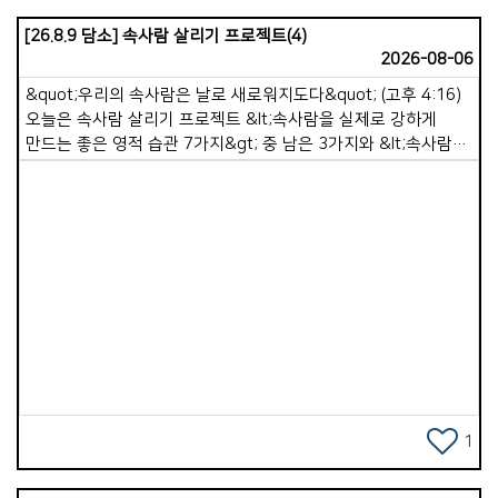
[26.8.9 담소] 속사람 살리기 프로젝트(4)
2026-08-06
&quot;우리의 속사람은 날로 새로워지도다&quot; (고후 4:16)
오늘은 속사람 살리기 프로젝트 &lt;속사람을 실제로 강하게
만드는 좋은 영적 습관 7가지&gt; 중 남은 3가지와 &lt;속사람이
죽어가고 있을 때 나타나는 10가지 신호&gt; 중 3가지를
말씀드리려 합니다. 5. 작은 순종을 실천하기. 속사람은 순종을
통해 성장합니다. 말씀을 듣기만 하면 속사람은 강해지지
않습니다. 실제 행동할 때 강해집니다. 예를 들면 용납하기,
이해하기, 정직하기, 선행하기, 죄를 끊기 등을 순종할 때, 이런
작은 순종이 쌓이면 속사람은 강건해집니다. 6. 하루 종일 틈틈이
Views
영적 점검. 속사람이 강한 사람은 자신의 상태를 점검합니다.
하루를 생활하면서 잠깐 멈추고 스스로 묻습니다. &lsquo;지금
내 마음이 하나님께 가까운가&rsquo;, &lsquo;내 생각이
말씀으로 옳은 것인가&rsquo;, &lsquo;내 행동은 정직한가
&rsquo;. 이 과정은 속사람을 깨어 있게 만듭니다. 왜냐하면 옛
자아에게 주도권을 넘겨주지 않기 때문입니다. 7. 하루를
1
하나님께 맡기며 마무리하기. 잠들기 전 짧은 기도는 속사람을
정리하고 회복시키는 시간입니다. 하루를 감사하고 부족한