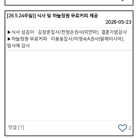
기꺼이 섬겨주시는 그 마음을 알기에, 더 바르고 좋은 목사가
되도록 힘쓰겠습니다. 장로님들을 비롯해 목자&middot;
[26.5.24주일)] 식사 및 하늘정원 무료커피 제공
목녀님들, 항존직과 모든 교우님께 깊이 감사드립니다.
2026-05-23
외람되지만 제 아내에게도 고마움을 전하고 싶습니다.언제나
든든한 조력자가 되어 애써주어 참 감사합니다. 올해 안식년을
▶식사 섬김이 : 김창준집사/천정순권사(미얀마), 결혼기념감사
맞아 교회의 배려로 6월과 9월, 두 달간 안식월을 갖게
▶하늘정원 무료커피 : 이용웅집사/이영숙A권사(말레이시아),
되었습니다. 6월의 첫 안식월 일정은 대략 이러합니다. 먼저
범사에 감사
&#39;기쁨넘치는교회&#39;에서 10일간 연수과정을
진행합니다.다른 교회를 탐방하며 보고 배우는 일은 제게 매우
유익한 시간이 될 것입니다. 이어 5일 정도 &#39;
이코이노아루교회&#39;를 탐방하고, 남은 한 주간은 지인
목회자들과 교제하며 콤케드 사역 연결 등으로 시간을 보낼
계획입니다. 아이들만 두고 수일씩 집을 비우는 것이 미안하고
부담되지만, 지금까지도 잘 해 주었고, 잘 하리라 믿고 일정을
Views
잡았습니다. 배려해 주신 교회에 다시 한번 감사드립니다. 새벽과
수요기도회를 섬겨주실 말씀 사역자님들께도 깊이 감사드립니다.
건강히 잘 다녀오겠습니다. 저의 마음과 소식, 당부사항 등은
칼럼으로 대신하겠습니다. 평강의 아버지 하나님께서 우리
가운데 늘 함께하십니다.
댓글 [1]
2