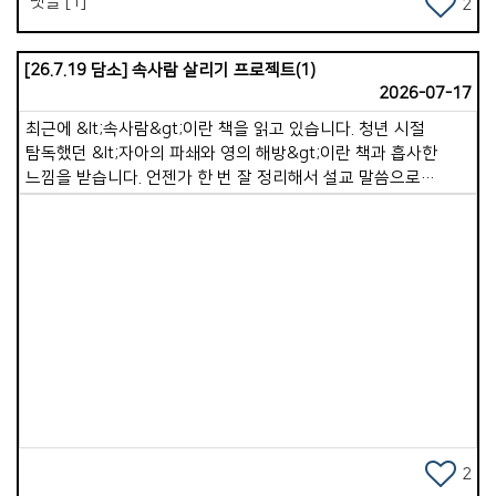
댓글 [1]
2
(눅9:23) 말씀하셨습니다. &lt;말씀묵상과 기도&gt;로 충만함을
누리시길 바랍니다.
[26.7.19 담소] 속사람 살리기 프로젝트(1)
2026-07-17
최근에 &lt;속사람&gt;이란 책을 읽고 있습니다. 청년 시절
탐독했던 &lt;자아의 파쇄와 영의 해방&gt;이란 책과 흡사한
느낌을 받습니다. 언젠가 한 번 잘 정리해서 설교 말씀으로
전해드리고 싶습니다. 저자는 이 책에서 겉사람과 속사람의 정의,
그리고 각각의 역할에 대해 말해줍니다. 성경은 먼저 속사람이
존재한다고 말합니다. &quot;그의 성령으로 말미암아 너희
속사람을 능력으로 강건하게 하시오며&quot;(엡 3:16). 또한
겉사람이 어떻게 행하는가에 따라 속사람이 능력 있게 되기도
하고 죽어가기도 합니다. 디모데전서 5장 6절이 &quot;향락을
Views
좋아하는 자는 살았으나 죽었느니라&quot;라고 말씀하는
것처럼 말입니다. 즉, &lt;겉사람은 속사람을 돌보는 &#39;통로
&#39;&gt;입니다. 겉사람은 몸, 행동, 습관, 환경, 시간을
사용하고, 속사람은 영, 마음, 믿음, 양심, 하나님과의 관계에 속해
있습니다. 다시 말해 겉사람이 영적 환경을 만들 때, 속사람은
비로소 생명을 얻게 됩니다. 예를 들면 이렇습니다. 겉사람이
2
성경을 읽으면 속사람이 말씀을 먹습니다. 겉사람이 기도하면