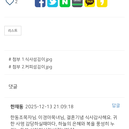
2
리스트
# 첨부 1.식사섬김이.jpg
# 첨부 2.커피섬김이.jpg
댓글
답글
한재동
2025-12-13 21:09:18
한동조목자님. 이경아목녀님, 결혼기념 식사감사해요. 귀
한 사명 감당하실때마다, 하늘의 은혜와 복을 풍성히 누