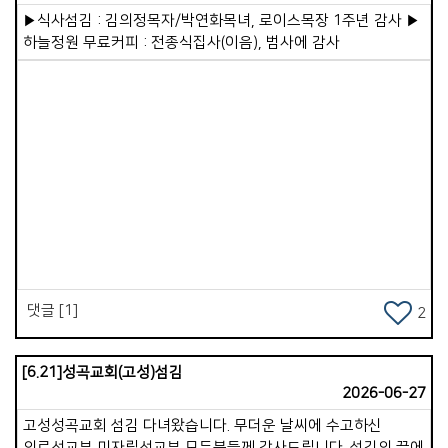
하나님 나라 확장에 여러분이 직접 벽돌 한 장을 쌓아 올려
목마른 자가 배부를 것&rdquo;이라 하셨습니다. 성도님들도
▶식사섬김 : 김의정목자/박연화목녀, 로이스목장 1주년 감사 ▶
주십시오. 하나님께서 참으로 기쁘게 받아주실 것입니다.
나름대로 인생의 마스터플랜을 그려보시기를 바랍니다. 5년 후,
하늘정원 무료커피 : 전종식집사(이음), 범사에 감사
10년 후 믿음 안에서 더 성장해 있을 자신의 모습을 상상해
보십시오. 현재의 시련도 넉넉히 이겨내게 될 것입니다. 그런데
이를 위해 꼭 필요한 한 가지가 있습니다. 시설의 리뉴얼입니다.
이미 성도님들 안에 건축에 대한 오랜 염원이 있음을 압니다.
현재 교회 시설은 매우 낡고 노후화되어 있습니다. 계속 열심히
관리하며 사용 중이지만, 어르신들의 계단 문제와 전기, 누수
등의 문제는 마냥 미루고 있을 수만은 없습니다. 적절한 때에
Views
하나님께서 다시 새롭게 단장할 여건을 마련해 주시리라
믿습니다. 다음 세대의 미래를 생각할 때 그 소망은 더욱
간절해집니다. 누군가 저에게 &ldquo;목회 계획이 무엇이냐?
&rdquo; 묻는다면, &ldquo;주님이 원하시는 대로..&rdquo;라고
대답하고 싶습니다. 우리 교회가 주님이 원하시는 방향으로
댓글 [1]
2
나아가기만 한다면, 하나님께서 더 귀하고 좋은 것으로 채워주실
것입니다. 우리가 할 일은 주님의 뜻을 알고 그 뜻에 온전히
순종하며 사는 것입니다. 새롭게 시작되는 하반기, 주님과 더욱
[6.21]성곡교회(고성)섬김
깊어지는 복된 여정이 되시기를 축복합니다.
2026-06-27
고성성곡교회 섬김 다녀왔습니다. 무더운 날씨에 수고하신
의료선교부,미자립선교부 모든분들께 감사드립니다. 섬김의 끝에