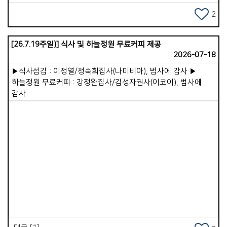
것처럼 점점 둔해집니다. 따라서 성경은 &quot;쉬지 말고
캄보디아를 중보하기 위하여 가포교회를 사용하시기를 원하시는
기도하라&quot;(살전5:17) 말씀합니다. 3.죄를 가볍게 여기는
2
주님의 마음이 나를 어루만지시기 때문입니다. 가포교회를 강한
행동입니다. 겉사람이 죄를 반복하면 속사람의 양심이
용사로 인정하시고 택하시고 보내시는 하나님은 가포 가족이 한
무뎌집니다. 처음에는 마음이 찔리지만 계속 반복하면 양심이
마음이 되어 주라, 가라, 보내라, 라는 우리의 고백을
[26.7.19주일)] 식사 및 하늘정원 무료커피 제공
굳어집니다. 양심이 화인 맞은 것같이 되는 일을 경계하며 피해야
상기시키시며 순종하기를 원하십니다 . 태국에서 그리스도의
2026-07-18
합니다. 4.정욕과 쾌락을 따라 사는 삶입니다. 육체의 욕망을 따라
군사가 되어 무슬림의 북상을 막고 편안한 쉼을 바라는 나와
사는 삶은 속사람을 매우 빠르게 약화시킵니다. 성경은 &ldquo;
우리의 연약함을 주님은 더 강한 용사의 기개로영적으로 중요한
▶식사섬김 : 이정열/정숙희집사(나미비아), 범사에 감사 ▶
육신을 위하여 심는 자는 육신으로부터 썩어질 것을 거두고,
지역중에 하나인 곳, 일대일로의 남하정책의 길목에 선
하늘정원 무료커피 : 강정완집사/김성자권사(이코이), 범사에
성령을 위하여 심는 자는 영생을 거두리라&rdquo;(갈6:8)고
캄보디아에서 더악한 세력과 싸우기를 바라시며 자격을 주시고
감사
말씀하셨습니다. 이처럼 정욕 중심의 삶은 속사람의 거룩함과
맡기시는 것입니다. 물론 선교는 준비 과정부터 마친 후 까지
민감함을 파괴시킵니다. 5.세상 생각으로 마음을 채우는
힘들고 어렵습니다. 그러나 영혼은 행복하고 기쁨이 있습니다.
습관입니다. 겉사람이 하루 종일 세상 정보, 세상 욕심, 시기와
그리고 주님이 기뻐하시는 일 중에 하나입니다. 주님이
경쟁을 채우면 속사람은 점점 세속적인 가치관에 잠식됩니다.
가포교회를 향하여 축복의 문을 열어 주셨습니다. 이제 그 열매는
&ldquo;너희는 이 세대를 본받지 말고 마음을 새롭게 함으로
순종을 얼마 만큼 선택 하느냐에 달려있는 우리의몫입니다 .
변화를 받으라&rdquo;(롬12:2). 6.순종을 미루는 태도입니다.
그동안 가포교회가 순종과 기도의 능력을 힘입었다는 것과 강한
하나님의 뜻을 알면서도 겉사람이 행동하지 않으면, 속사람은
Views
용사로 인정받음과 증거의 한 모습인 것 같아서, 저도 순종의
점점 힘을 잃게 됩니다. 순종은 속사람의 근육을 키워서 강하게
길에서 이제 태국을 내려놓고 주님의 뜻과 나라와 백성을 위해서
만드는 훈련입니다. 7.하나님보다 자신을 중심에 두는 삶입니다.
기도하기로 마음 가져보는 아침입니다 . - 2026. 08. 05. 아침/
겉사람이 삶의 중심을 자기 유익과 자기 뜻에 두면, 속사람은
월영마을에서
점점 하나님과 멀어지게 됩니다. 그래서 예수님은 &ldquo;날마다
자기를 부인하고 자기 십자가를 지고 나를 따르라&rdquo;