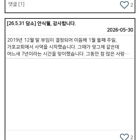
댓글 [1]
2
[26.5.31 담소] 안식월, 감사합니다.
2026-05-30
2019년 12월 말 부임이 결정되어 이듬해 1월 둘째 주일,
가포교회에서 사역을 시작했습니다. 그때가 엊그제 같은데
어느새 7년이라는 시간을 맞이했습니다. 그동안 참 많은 사랑을
받았습니다. 제가 드린 것보다 받은 사랑이 무한히 크고, 베푼
것과 비교할 수 없을 만큼 많은 섬김을 받았습니다. 돌아보면
한없는 은혜입니다. 감사를 다 표현하지 못했던 저의 부족함을
넓은 마음으로 헤아려 주시고, 지금껏 보내주신 따뜻한 응원과
격려를 앞으로도 지속적으로 부탁드립니다. 저는 그 어떤
목회자보다 행복한 사람입니다. 가포 가족 한 분 한 분이 더할
Views
나위 없이 좋은 동역자가 되어주셨고, 지금도 그러하시기
때문입니다. 우리 교회라고 왜 부족한 점이 없겠습니까. 하나하나
살펴보면 아쉽고 모자란 부분이 보일 것입니다. 그러나 있는 모습
그대로 품으시는 하나님께서 우리를 변함없이 사랑하시며,
우리를 향한 선한 꿈을 친히 이루어 주실 것을 굳게 믿습니다. 저
역시 부족함이 많은 목사입니다. 그럼에도 용납하고 인내하며
2