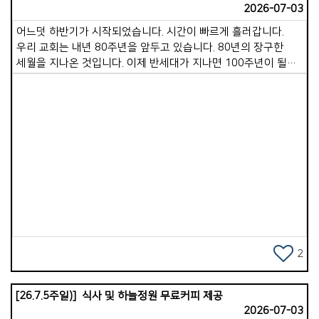
2026-07-03
준비하는 수고는 이루 말할 수 없는 헌신입니다. 무거운 풀장과
슬라이드를 밖으로 이동하여 펴서 청소하고, 물을 받고, 다 쓴
어느덧 하반기가 시작되었습니다. 시간이 빠르게 흘러갑니다.
다음 다시 깨끗이 청소하여 제자리에 정리해 두는 일은 보통 고된
우리 교회는 내년 80주년을 앞두고 있습니다. 80년의 장구한
일이 아닐 수 없습니다. 우리 교회가 이 일을 수년째 거뜬히
세월을 지나온 것입니다. 이제 반세대가 지나면 100주년이 될
감당해 오고 있는 것은 남선교회 형제님들의 기꺼운 수고
것입니다. 한 달간의 안식월을 보내며 많은 배움과 경험, 쉼을
덕분입니다. 깊은 감사와 격려의 박수를 보내드립니다. 29일
누렸습니다. 그러면서 교회의 미래를 그리며 앞으로 어떻게
수요일부터는 단기선교 비전트립팀이 출발합니다. 다음세대
나아가야 할지 깊이 생각했습니다. 개인적으로는 믿음의 진보를
단기선교는 여러가지 의미가 함께 들어있습니다. 다음 세대가
보이는 삶, 하나님을 기쁘시게 할 것이 무엇인지 분별하며
직접 현지 봉사에 참여합니다. 그래서 &#39;봉사선교&#39;
합당하게 살아갈 것을 다짐했습니다. 교회적으로는 가포교회
입니다. 또 복음을 증거하기 위해 다양한 공연을 선보이기에
모든 성도님이 더 온전한 예수님의 제자로 서는 것입니다. 지금도
&#39;복음선교&#39;입니다. 그리고 선교지의 상황과
Views
각 목장에서 참 잘하고 계십니다. 그러나 주님은 우리가 한 걸음
선교사님의 헌신을 직접 보면서 하나님이 주시는 마음의 소원과
더 나아오기를 원하십니다. 주님께 더 가까이 가는 것이 곧
꿈을 깨닫게 되기 때문에 &lsquo;비전트립&#39;이라 말할 수
그분만큼 자라가는 길입니다. 그리하여 더 많은 이들이 하나님의
있습니다. 아이들이 무엇을 보고 오든, 무엇을 경험하든, 분명히
영광을 높이며, 영광스러운 예배를 올려드리는 것입니다. 이렇게
말씀하시는 하나님의 음성을 듣고 하나님의 마음을 깨닫게 될
영적인 성장과 삶의 성숙이 이루어지면 하나님 나라는
것입니다. 이들을 뒷받침하기 위해 동행해 주시는 모든
자연스럽게 확장될 것입니다. 성령이 충만해지면 증인이 된다
2
장년성도님도 마찬가지 은혜를 누리시리라 생각합니다. 이제
하신 것처럼, 받은 은혜와 사랑, 구원의 기쁨을 세상에 전하는
남은 자들은 &#39;보내는 선교사&#39;의 마음으로 이번
통로가 될 것입니다. 저는 이 귀한 사명을 위해 우리 교회가 성령
단기선교에 기꺼이 동참해 주시기를 부탁드립니다. 간절한
[26.7.5주일)] 식사 및 하늘정원 무료커피 제공
충만한 교회가 되도록 더욱 힘을 기울이려 합니다. 여기에 꼭
기도로 동참해 주십시오. 정성 어린 물질로 동참해 주십시오.
2026-07-03
필요한 것이 사모하는 마음입니다. 예수님은 &ldquo;의에 주리고