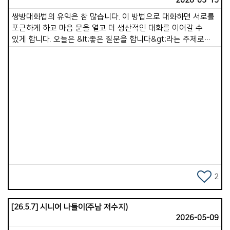
2026-05-15
쌍방대화법의 유익은 참 많습니다. 이 방법으로 대화하면 서로를
포근하게 하고 마음 문을 열고 더 생산적인 대화를 이어갈 수
있게 합니다. 오늘은 &lt;좋은 질문을 합니다&gt;라는 주제로
질문의 실례(일상적 질문/신앙적 질문)를 적어 보았습니다. 1.
좋은 일을 묻습니다.(신앙적 북돋움과 감사) 1)자랑할 것을
묻습니다. 일상)이번 주 칭찬을 받았거나, 스스로 생각해도
&lsquo;이건 참 잘했다&rsquo; 싶어 뿌듯했던 일이 있었나요?
신앙)최근에 하나님께서 응답해주신 기도제목이나 우리
목장식구들에게 꼭 자랑하고 싶은 은혜가 있다면 나누어주세요.
Views
2)재미있었던 것을 묻습니다. 일상)요즘 소소하게 웃을 일이 뭐가
있었나요? 신앙)교회봉사나 목장모임을 하면서 최근에 가장
즐겁고 활력이 넘쳤던 순간은 언제였나요? 3)유익한 것을
묻습니다. 일상)최근에 읽은 책이나 유튜브영상 중에서 내 삶에
참 유익하다고 느꼈던 것이 있다면 소개해 주세요. 신앙)이번주
주일 말씀이나 개인 큐티(QT) 중에서 가장 크게 유익이 되었던
2
것은 무엇이었나요? 4)감사한 일을 묻습니다. 일상)지난 한
주간을 돌아볼 때, 가장 감사했던 일 딱 한가지만 꼽는다면
[26.5.7] 시니어 나들이(주남 저수지)
무엇인가요? 신앙)지금 내 삶의 상황이 완벽하지 않더라도
2026-05-09
하나님을 바라보며 고백할 수 있는 큰 감사의 제목은