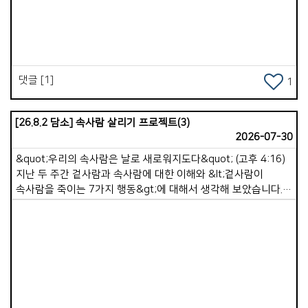
Views
감사하며 기쁨으로 살아가는 시간들 이였습니다 . 해가 지나가며
주님은 우리가 해야 할 일들을 하나 씩 열어 주셨고, 교회 협력과
외부 사역을 병행 시켰습니다. 피곤한 육체와는 달리 내 영혼은
행복했습니다 . 그리고 가포교회를 향한 선교의 목표가 명확한 듯
학원 선교가 활발해지고 쏭클라 교회는 많은 영혼을 거두는
댓글 [1]
시간을 해마다 거듭했습니다 . 우리는 생각하기를 &#39;
1
가포교회 시니어들이 겨울 추위를 피해 쏭클라에 와서 한 달
살기를 하며 쉬기도하고 교회를 도우면 좋겠다&#39; 는
[26.8.2 담소] 속사람 살리기 프로젝트(3)
생각으로 센터에 상수도와 샤워실을 보수하며,페인트로 예쁘게
2026-07-30
색칠하며,에어컨까지 설치하기로 했습니다 . 생각했습니다
&#39; 이젠 가포교회도 수 년간 수고한 선교사역이 정착되어
&quot;우리의 속사람은 날로 새로워지도다&quot; (고후 4:16)
편안함을 누리겠구나 &#39; 했습니다 . &#39; 더불어 우리도 좀
지난 두 주간 겉사람과 속사람에 대한 이해와 &lt;겉사람이
더 편하고 좋은 환경에서 많은 일을 이어 나가겠구나 &#39;
속사람을 죽이는 7가지 행동&gt;에 대해서 생각해 보았습니다.
생각했습니다. * 비자 문제로 귀국했는데 급성 심근경색과 covid
우리는 이러한 습관들을 멀리하고 속사람을 강하게 하는 좋은
19, 은퇴식, 그리고 협심증, 두 번째 covid 19, 그리고
습관을 가져야 합니다. 속사람은 자동으로 강해지지 않습니다.
어지럼증과 독감으로 6년을 침상과 더불어 지내며 기도했습니다.
속사람은 매일매일 영적 습관을 통해 자라납니다. 오늘은 &lt;
주님, 왜 ? 어찌하여 가포교회의 선교지를 바꾸십니까 ? 왜,
속사람 살리기 프로젝트&gt; 세 번째 시간으로, &lt;속사람을
우리의 삶을 이 땅 조국에 머물게 하십니까 ? 그러던 중에
강하게 만드는 7가지 좋은 영적 습관&gt; 중 4가지에 대해서
2023년부터 동남아 현지 리써치를 하게 하셨습니다 . 우리가
말씀드리고자 합니다. 1. 하루를 여는 첫 시간, 하나님께 드리기
Views
걸어 온 10여년의 선교지의 삶과 영적 전쟁을 . . . 그리고
[시 5:3] 여호와여 아침에 주께서 나의 소리를 들으시리니 아침에