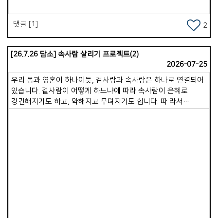
&quot;사업으로 시작한 운하 건설 협력이 2018년경에는 국가
불필요한 비교, 분노, 정욕, 불평 같은 생각이 들어오면 즉시
&#39; 일대일로 &quot; 사업으로 추진되기 시작하였습니다. [
정리해야 합니다. 마음을 지키는 사람은 속사람이 깨끗하고
댓글 [1]
2
현재, COVID 19와 경제 부실로 운하에서 일부 육로 철로 건설로
강하게 유지됩니다. 속사람이 강건하면 삶에 여유로움이 생기고,
변경 추진 중 ] * 동남아에서 중국 일대일로 남하 정책 사업을
내 주변의 사람들에게 좋은 것을 나눌 수 있습니다. 좋은 영적
간추려 보면 ( 중국 중심화, 중국화, 경제 식민지 정책 ) 인도:
습관으로 속사람이 강건한 삶이 되시기를 바랍니다.
[26.7.26 담소] 속사람 살리기 프로젝트(2)
적대국으로 협력 사업이 전혀 안 됨 . 미얀마: 양곤항에서
2026-07-25
운남성까지 고속도로 협약 진행 중에 내전으로 인하여 잠정 보류.
우리 몸과 영혼이 하나이듯, 겉사람과 속사람은 하나로 연결되어
[ 조건: 양곤항에서 운남성까지 가스관 설치, 양곤항 중국 군함
있습니다. 겉사람이 어떻게 하느냐에 따라 속사람이 은혜로
시설 확보 ] 라오스: 비엔티안에서 운남성 고속 철도 건설완료 후
강건해지기도 하고, 약해지고 무뎌지기도 합니다. 따 라서
경제적 압박 및 상권 상실됨. [ 조건: 중국 지분이 70%, 30%
겉사람과 속사람의 인과관계의 원리를 알고, 어떻게 하면
차관, 상권 양도 ] 베트남: 1979년 베.중 전쟁으로 앙숙이 됨
속사람을 충만하게 만들어 갈지를 생각하며 살아가야 합니다.
캄보디아: (이유:메콩강을 통해 무역 추진, 베트남 통관세 과징)
속사람 살리기 프로젝트 두번째 시간으로 겉사람이 속사람을
프놈펜에서 시아누크빌까지 푸난테초 운하 건설 중 [ 조건:
죽이는 7가지 행동에 대해 생각해 보겠습니다. 1.말씀을 멀리하는
시아누크빌 해군 함정 시설, 건설공사 인부, 관리=중국인, 경제
삶입니다. 하나님의 말씀은 속사람의 양식입니다. 겉사람이
협력, 운하운영권 50년. *** 진행 중 ] * 어제 저녁. 귀국한 박
말씀을 읽지 않고 듣지 않으면, 속사람의 영적으로 굶주리게
전도사가 말합니다. &ldquo; 지나온 단기 선교 중에 제일 의미가
Views
됩니다. &ldquo; 사람은 떡으로만 사는 것이 아니고, 하나님의
큰 사역이였다&ldquo; 고 말 합니다. * 새벽 잠을 깨웠습니다.
입에서 나오는 말씀으로 산다&rdquo;(마4:4)는 예수님의 말씀
열대야 때문만은 아니였습니다. 이제 오랜 시간 나를 힘들게 했던
그대로입니다. 2.기도를 중단하는 습관입니다. 기도는 하나님과의
선교지에 대한 미련과 집착을 내려놓을 때임을 말씀하시기
영적 호흡입니다. 겉사람이 기도를 멈추면 속사람은 산소가 끊긴
때문입니다. 지금 현실에서 가장 힘들고 중요한 영적 전쟁터인