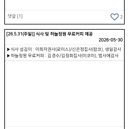
분 한 분이 끊임없이 성장해가야하며, 리더십의 역량이 강화되고,
27개 목장이 든든하게 서가야 합니다. 하나님께서 우리교회를
귀한 통로로 사용해 주시길 기도합니다.
댓글 [1]
2
[26.5.31(주일)] 식사 및 하늘정원 무료커피 제공
2026-05-30
▶식사 섬김이 : 이희자권사(로이스)/신은정집사(캄코), 생일감사
▶하늘정원 무료커피 : 김경수/김정회집사(이코이), 범사에감사
Views