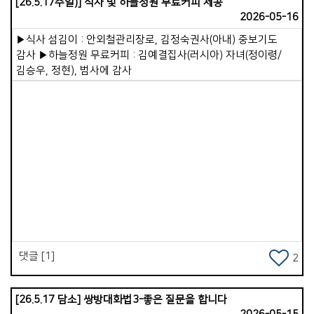
[26.5.17주일)] 식사 및 하늘정원 무료커피 제공
영혼구원을 위한 마음이 뜨거워져야 한다는 것입니다. 그리고
2026-05-16
제자를 세워가는 일에 최선을 다해야 합니다. 그저 주일예배 정도
드리고 만족하는 신앙인을 만드는 것에 만족해서는 안된다는
▶식사 섬김이 : 안외철관리장로, 김정숙권사(아내) 중보기도
이야기이지요. 성도들로 하여금 예수님을 닮고 따르고 살도록
감사 ▶하늘정원 무료커피 : 김예결집사(러시아) 자녀(정이령/
하는 것입니다. 2.보고 배우는 제자훈련입니다. 나는 어떤
김승우, 정현), 범사에 감사
모습으로 비춰지고 있을까를 생각해 봅니다. 예수님을
사랑하면서 헌신하고, 그분과 동행한다면, 사람들을 의식하지
않아도 나름대로 최소한의 뒷모습은 보여줄 수 있겠다
생각되었습니다. 3.성경적인 사역분담입니다. 이 부분에서 제가
할 수 있는 일은 기도와 말씀에 더 심혈을 기울이는 것이고,
성도들을 잘 세워감으로 더 많은 부분을 위임하는 일입니다. 믿고
맡기고 기다려주는 넉넉한 마음이 필요하겠다 생각되었습니다.
Views
4.남을 성공시켜주는 섬기는 리더십입니다. 나는 성도들로
하여금, 하나님 앞에 섰을 때, 잘했다 칭찬받을 수 있도록 힘쓰고
있는가?를 돌아봅니다. 그리고 나는 한 분 한 분을 성공시켜 주기
위해서, 때로는 직언도 하고, 하나님의 마음, 뜻을 잘 전달하면서,
리더들을 잘 세워가고 있는가?를 점검해 보게 됩니다. 예수님을
댓글 [1]
2
더 닮아가는 목사, 성도들을 더 사랑으로 섬길 수 있는 목사가
되길 오늘도 마음에 새겨봅니다.
[26.5.17 담소] 쌍방대화법3-좋은 질문을 합니다