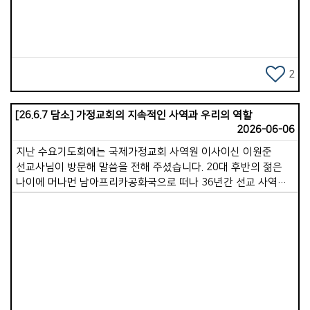
다음 주 수요일에는 아내가 간증을 담당합니다. 목요일 저녁
8시부터 10시까지는 오래전 산기도로 출발해 지금은 교회
예배당에서 모이는 일명 &#39;산기도&#39;에 참여하여 참으로
오랜만에 2시간 연속 기도를 드렸습니다.(산기도는 월/목 저녁)
기쁨넘치는교회는 기도와 성령 사역이 매우 활발합니다. 많은
2
성도가 모인 수요기도회의 열기는 무척 뜨거웠고, 인원은 적지만
간절히 부르짖는 산기도를 보며 &#39;이 교회의 사역 동력이
[26.6.7 담소] 가정교회의 지속적인 사역과 우리의 역할
바로 이 기도에 있구나&#39; 알 수 있었습니다. 연수 3일 차인
2026-06-06
지금까지 세 가정의 목자&middot;목녀님을 만났는데, 모두 깊은
감동과 도전이 되는 시간이었습니다. 그중 두 가정은 20년이
지난 수요기도회에는 국제가정교회 사역원 이사이신 이원준
넘도록 목자&middot;목녀로 섬겨오신 귀한 분들이었습니다.
선교사님이 방문해 말씀을 전해 주셨습니다. 20대 후반의 젊은
금요일 저녁에는 목장탐방, 토요일 오전에는 삶 공부 참관,
나이에 머나먼 남아프리카공화국으로 떠나 36년간 선교 사역을
주일에는 예배와 인사, 교육부서 방문, 초원모임 등에 참여하게
감당하시며, 수차례 죽음의 고비를 넘기면서도 그곳에 성경적인
됩니다. 아직 3일밖에 지나지 않았고 앞으로 7일의 일정이 더
교회를 세우는 일에 헌신해 오셨습니다.참으로 깊은 감동을 주는
남아있지만, 기쁨넘치는교회는 참으로 성령충만한 교회라는
삶의 이야기였습니다. 현재 가정교회는 대륙별로 북미, 한국,
확신이 들어옵니다. 성령충만함이 이 교회의 진짜 힘이라는
대양주, 중앙유라시아 등 4개의 가사원으로 구성되어 있으며,
사실을 알게됩니다. 겨우 3일이 지났을 뿐인데 꼭 일주일은 된 것
아프리카와 유럽 지역도 출범을 준비 중입니다. &#39;이원준
같습니다. 벌써 우리 가포교회의 따뜻한 정경이 몹시
선교사님은 전체 가사원을 아우르는 국제화팀 팀장 역할을 맡고
그리워집니다. 우리 교회에도 우리만의 훌륭한 장점이 있습니다.
Views
계십니다. &#39; 가장 크게 성장한 한국가사원은 24개 초원,
그러나 지속 가능한 건강한 교회를 세워가기 위해 저의 배움은
116개 지역으로 이루어져 있는데, 저는 그중 창원지역 가정교회