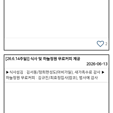
성령 충만한 교회였습니다. 성도 모두가 늘 기도할 수 있도록 온
&middot;오프라인 기도 사역이 잘 이루어져 있고, 이러한
Views
기도의 열정이 곧 교회의 저력이라는 것을 깊이 깨달았습니다.
개인적으로는 세 차례의 산기도를 통해 청년기 기도원에서의
시간이 떠올랐고, 하나님께서 제게 다시금 그 기도의 열정을
원하신다는 마음을 주셨습니다. 우리 가포교회도 성령 충만하기
위해 더 많이, 더 깊이 기도하는 교회가 되기를 바래봅니다. 이
글을 읽으실 즈음, 저와 아내는 전지석 선교사님이 사역하시는
2
일본 이코이노아루교회에 있을 것입니다. 주일예배 말씀을
나누고 성도들과 교제할 예정입니다. 현재 이코이노아루교회는
[26.6.14주일)] 식사 및 하늘정원 무료커피 제공
새 예배당 부지계약을 위해 작정기도를 드리고 있고, 우리 교회도
2026-06-13
함께 기도로 동역 중입니다. 하나님께서 이 일을 순탄하게 이루어
주시기를 원하며, 저와 아내의 방문이 헌신하시는 전 선교사님
▶식사섬김 : 김서동/정희현성도(아비가일), 새가족수료 감사 ▶
부부에게 작은 위로와 격려가 되기를 바랍니다. 저는 우리
하늘정원 무료커피 : 김규진/최효정집사(캄코), 범사에 감사
가포교회가 가정교회라는 사실이 참으로 감사합니다. 목회자가
자리를 비워도, 작은교회인 가정교회를 묵묵히 목양해 주시는
목자&middot;목녀님들이 계시기 때문입니다. 앞으로 제 소망은
27개의 가정교회가 더욱 든든히 서가고, VIP 비신자를 초대해
복음을 전하며, 예수님을 영접하고 세례받는 이들이 곳곳에서
일어나는 것입니다. 지금도 그 귀한 일을 이루어주고 계시고,