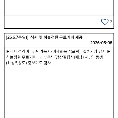
앞으로도 계속되어야 하리라 생각해 봅니다. &#39;연수 오기를
목회자들을 섬기는 목자 역할을 맡고 있습니다.
참 잘했다&#39; 생각됩니다. 곳곳을 여유롭게 다니며 쉴 수 있는
이원준선교사님은 주님 다시 오실 때까지 가정교회가 지속적으로
시간이 적어 조금 아쉽기도 하지만, 제 자신을 깊이 돌아보고
확장되고 든든히 세워지려면 두 가지를 잘해야 한다고
사역을 점검하며 마음가짐을 새롭게 다지는 너무나 귀한
강조하셨습니다. 첫째는 가정교회의 본질과 시스템입니다.
2
기회입니다. 우리 성도님들의 목장 모임과 주일 연합예배 가운데
시대와 장소를 불문하고 3축(목장모임, 주일연합예배, 삶 공부)과
주님의 풍성한 은혜가 함께하시기를 간절히 기도합니다. 주의
4기둥(교회의 존재 목적, 보고 배우는 제자훈련, 성경적인
이름으로 축복합니다.
[26.6.7주일)] 식사 및 하늘정원 무료커피 제공
사역분담, 섬기는 리더십)의 기본 정신은 변함없이 깊어져야
2026-06-06
합니다. 동시에 이 3축 4기둥의 정신 위에서 각 지역과 상황에
맞는 다양성과 신축성, 유동성을 잘 발휘하고 이를 포용하는
▶식사 섬김이 : 김민기목자/이세화목녀(포락), 결혼기념 감사 ▶
유연함이 중요합니다. 둘째는 굳건한 네트워크입니다. 시간이
하늘정원 무료커피 : 최부옥님(강상길집사(페낭) 처남), 동생
흐르면 자칫 자기 소견에 옳은 대로 흘러가기 쉽기에, 긴밀한
(최성옥성도) 중보기도 감사
네트워크를 통해 서로의 핵심 가치를 지켜내야 합니다. 그래서
국제가사원은 1세대(출범 세대)와 2세대(가정교회 경험
15~20년, 은퇴를 앞둔 세대)를 지나서도 흔들림이 없도록
40~50대 목회자들의 역량을 키우는 일에 집중하고 있습니다.
이런 면에서 앞으로 저와 우리 교회의 역할 역시 점차 커지리라
생각하며, 선교사님은 이런 연합사역에 저와 우리교회가 함께해
줄 것을 요청해 주셨습니다. 하지만 무엇보다 우선되어야 할 것은
Views
우리 교회가 더욱 든든히 잘 세워지는 일입니다. 무엇이든 나누어
주려면 우리 안이 먼저 풍성하게 채워져야 합니다. 가포가족 한