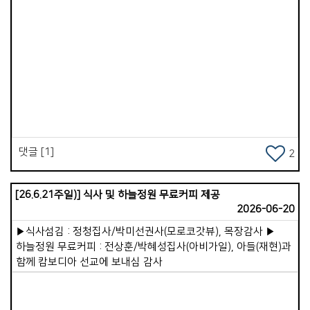
마찬가지였습니다. 그러나 예수님께서 어둠을 몰아내고 죽음을
이기심으로 승리하셨고, 하나님의 교회도 끝내 승리할 것이라고
선언해 주셨습니다.&gt; 그래서 저는 이코이노아루교회가
앞으로 예배당 이전을 순조롭게 마치고, 더 많은 영혼이 구원받아
하나님 나라의 백성으로 살아가게 될 것을 믿음으로
Views
선포했습니다. 이 교회에는 삶이 변화된 귀한 증인이 있습니다.
26살에 세 아이의 아빠가 된 &#39;료헤이&#39; 형제입니다.
변화되기 전, 청소년 시절의 료헤이는 자타가 공인하는
문제아였습니다. 폭주족으로 차를 못으로 긁고 다니며 무서운
눈빛을 가진 반항아였습니다. 폭력적인 가정환경 속에서 말도
댓글 [1]
2
거의 하지 않고 살았습니다. 전 선교사님 부부는 이런 청년을
한없이 품어주었습니다. 일주일에 4일 이상을 교회에서 살다시피
곁에 두며 밥을 차려주고 사랑으로 섬겼습니다. 결국 그의
[26.6.21주일)] 식사 및 하늘정원 무료커피 제공
내면에서 어둠이 떠나가고, 예수님을 영접함으로 생명의 빛이
2026-06-20
들어왔습니다. 아직 부족한 부분은 있지만 지금은 든든한
▶식사섬김 : 정청집사/박미선권사(모로코갓뷰), 목장감사 ▶
일꾼으로 협력하고 있습니다. 이처럼 하나님께서는 사람을
하늘정원 무료커피 : 전상훈/박혜성집사(아비가일), 아들(재현)과
변화시키십니다. 예수님은 지금도 여전히 일하고 계십니다.
함께 캄보디아 선교에 보내심 감사
진리는 승리합니다.