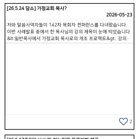
[26.5.24 담소] 가정교회 목사?
2026-05-23
저와 말씀사역자들이 142차 목회자 컨퍼런스를 다녀왔습니다.
이번 사례발표 중에서 한 목사님의 강의 제목이 눈에 띄었습니다.
&lt;일반목사에서 가정교회 목사로의 개조 프로젝트&gt;. 강의를
들으면서 많이 생각하게 되었습니다. &lsquo;아.. 가정교회를
하고 있다고, 가정교회 목사가 저절로 되는 것은
아니구나!&rsquo;, 이런 고민은 목회자 지역모임에서도
공유되었습니다. 저는 이전부터 컨퍼런스 기간동안 삶공부
강사로부터 이런 말씀을 몇차례 들은 적이 있었습니다. &ldquo;
목사님들, 생명의 삶 내용대로 목사님이 사셔야 됩니다. 가르치는
Views
내용대로 살아가야 합니다&rdquo;. 당시에는 그게 그렇게
실감있게 들리지 않았는데, 이제 그 말씀이 더 무게감있게
다가옵니다. 그렇다면 &lsquo;가정교회 목사로 살아가는 것이
무엇이며, 가정교회 목사는 일반교회 목사와 무엇이 다른
것인가?&rsquo; 곰곰히 생각해보니, 가정교회목사가 된다는
것은, 가정교회 정신에 충실한 목사이겠다 생각되었습니다.
2
가정교회 정신이 무엇일까요? 4가지의 기둥(스피릿)이 잘 준비된
사람입니다. 1.영혼구원하여 제자삼는 일입니다. 목사 자신부터