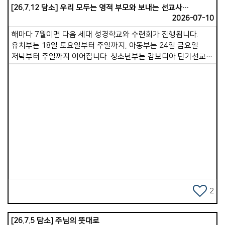
누리시기를 축복합니다.
[26.7.12 담소] 우리 모두는 영적 부모와 보내는 선교사입니다.
2026-07-10
해마다 7월이면 다음 세대 성경학교와 수련회가 진행됩니다.
유치부는 18일 토요일부터 주일까지, 아동부는 24일 금요일
저녁부터 주일까지 이어집니다. 청소년부는 캄보디아 단기선교에
절반가량 참여하기 때문에, 8월에 하루 수련회로 계획하고
있습니다. 특별히 이번 여름에는 격년으로 진행되는 단기선교에
다음세대가 주축이 되어 참여합니다. 장년 성도님들까지 총
31명의 팀이 꾸려졌습니다. 캄보디아에 계신 후원 선교사님 세
가정과 함께 교제하며 사역을 적극적으로 지원하게 될 것입니다.
성도님들께 부탁드리고 싶은 것은 성경학교, 수련회,
Views
단기선교팀의 든든한 후원자가 되어 달라는 것입니다. 주보 안쪽
면을 보시면 유치부, 아동부, 청소년부, 단기선교팀의 명단이
있습니다. 이들의 이름을 하나하나 불러가며 기도해 주십시오.
영적 양육자가 되어 주십시오. 한 아이를 온 마을이 길러낸다는
말처럼, 교회 공동체가 함께 길러간다는 마음으로 동참해
주시기를 부탁드립니다. 공동체의 기도가 땀 흘려 수고하는 모든
2
분에게 큰 힘이 될 것입니다. 무엇보다 교사 선생님들을
축복합니다. 무더위에 아이들과 놀아주고, 말씀을 가르치며,
[26.7.5 담소] 주님의 뜻대로
사랑의 섬김으로 헌신해 주고 계십니다. 특별히 물놀이를