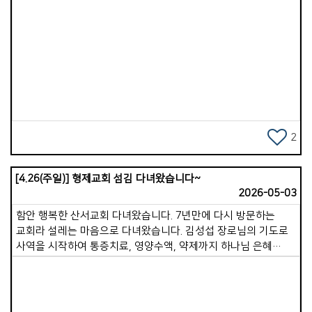
장점을 찾아 잘한 일은 잘했다고 짚어 주는 것입니다. 외모나
성품, 훌륭한 행동, 나아가 그의 가족과 자녀까지 칭찬해
보십시오. 진심 어린 칭찬은 닫힌 마음을 열고 더 깊은 관계로
Views
이끄는 열쇠가 됩니다. 2. 옳고 그름을 따지기보다 기대를
말합니다. 내 말로 인해 상대가 절망하거나 낙심하지 않도록
주의해야 합니다. 시시비비를 가리기보다 상대를 향한 믿음과
기대를 전하며 용기와 희망을 주어야 합니다. 예수님도 실수한
베드로를 질책하지 않으시고, 도리어 소망의 말씀으로 그를
북돋아 주셨습니다. 3. 내가 겪은 경험을 나눕니다. 상대의
2
이야기를 귀 기울여 듣다 보면, 나와 비슷한 과거의 경험들이
떠오를 것입니다. 아무리 사소할지라도 그 상황을 어떻게
[4.26(주일)] 형제교회 섬김 다녀왔습니다~
극복했고 어떤 긍정적 변화가 있었는지 나누어 주십시오. 단,
2026-05-03
자신의 경험담은 최대한 짧게 핵심만 말하는 것이 좋습니다. 4.
상대를 존중하는 언어로 말합니다. &quot;이렇게 하세요! 이렇게
함안 행복한 산서교회 다녀왔습니다. 7년만에 다시 방문하는
해야 해!&quot;라는 일방적인 지시보다는, &quot;제 생각에는
교회라 설레는 마음으로 다녀왔습니다. 김성섭 장로님의 기도로
이렇게 하는 것이 더 좋은 것 같아요. 제가 해보니 이 방법이 더
사역을 시작하여 통증치료, 영양수액, 약제까지 하나님 은혜
효과적이었어요&quot;라며 부드럽게 제안해 보십시오. 상대를
가운데 잘마치고 국수의 달인 이효근, 노덕순 집사님께서
존중한다는 것은 내 생각만 옳다고 느끼지 않도록 배려하는
역대급? 육수로 맛난 국수를 제공 해주셨습니다. 남정헌 집사님,
것입니다. 쉽게 단정 짓는 태도는 관계와 사고를 경직시킵니다.
김말남 권사님의 부추전이 너무 맛나서먹는 속도에 못따라갈
말은 능력입니다. 하나님은 우리에게 말의 권세를 주셨습니다.
정도였습니다ㅎ 행복한 산서교회 김성경 목사님 기도로 다음을