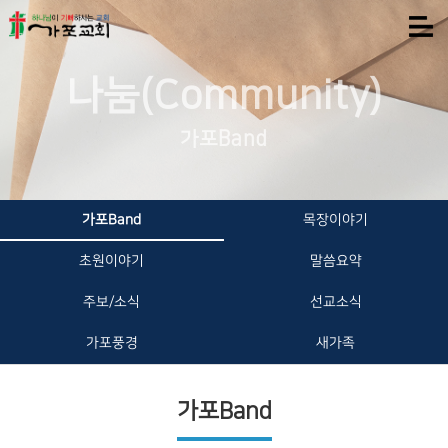
나눔(Community)
가포Band
가포Band
목장이야기
초원이야기
말씀요약
주보/소식
선교소식
가포풍경
새가족
가포Band