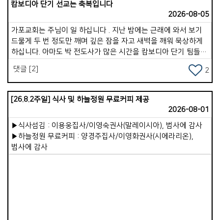
캄보디아 단기 선교는 축복입니다
부분을 회개한 후, 내일을 하나님께 맡깁니다. 이 습관이 생기면
2026-08-05
속사람은 그리스도의 평안 속에서 쉬게 됩니다. 따라서 속사람을
강하게 만드는 하루 구조는 이것입니다. &lt;아침: 하나님께 방향
가포교회는 주님이 일 하십니다 . 지난 밤에는 근래에 와서 보기
맞추기. 낮: 하나님과 계속 연결하기. 저녁: 하나님께 삶을 맡기기
드물게 두 번 정도만 깨며 깊은 잠을 자고 새벽을 깨워 묵상하게
&gt; 이것이 계속되면 믿음이 깊어지고, 마음이 안정되고, 죄의
하십니다. 아마도 박 전도사가 많은 시간을 캄보디아 단기 팀들과
힘이 약해져서 영적 분별력이 살아납니다. 두 번째로는 &lt;
함께 훈련과 파송, 그리고 5박 7일 사역을 잘 마치고 돌아 온 것도
댓글 [2]
속사람이 죽어가고 있을 때 나타나는 10가지 신호&gt;에 대한
2
한 몫을 한듯합니다 . 사실 지난 여러 해 동안 심근경색과 협심증,
것입니다. 오늘은 10가지 중 3가지를 소개합니다. 1. 말씀에 대한
covid 19, 지독한 독감, 몸살, 어지럼증, 두통 등등으로 6년간
갈망이 사라진다. 예전에는 성경을 읽으면 마음이 움직였는데,
시달리고 있는 나의 몸과 영혼이였습니다 . 그럼에도 내 삶의
[26.8.2주일] 식사 및 하늘정원 무료커피 제공
점점 말씀을 읽고 싶은 마음이 없어집니다. 말씀을 들어도 감동이
끈을 놓지 못하는 것이 하나 있었습니다 . 선교, 아니 정확하게는
2026-08-01
없고, 깨달음이 없고, 마음이 움직이지 않습니다. 속사람이
태국을 향한 마음 이였습니다 . * 2009년 부르심이 있었을 때는
약해지면 말씀에 대한 배고픔이 사라집니다. 2. 기도가
▶식사섬김 : 이용웅집사/이영숙권사(말레이시아), 범사에 감사
&quot; 가장 &quot;이라는 제목과 &quot; 늦은 나이 &quot;
부담스럽고 귀찮아진다. 기도는 속사람의 호흡입니다. 속사람이
▶하늘정원 무료커피 : 양경주집사/이영화권사(시에라리온),
라는 핑계로 그렇게도 싫어하고 거부했던 시간들을 주님은
약해지면 기도가 점점 멀어집니다. 기도 시간이 줄어들고 기도를
범사에 감사
보듬어 주시고 달래 주시며 보내신 곳이라오스와 태국
미루고 형식적인 기도만 남게 됩니다. 기도가 끊어지면 속사람의
남부지역인 쏭클라 교회였습니다. 처음 4 년 정도는 라오스어와
힘도 계속 약해집니다. 3. 죄에 대한 민감함이 둔해진다. 예전에는
태국어를 배우며 문화차이까지로 인하여힘들었습니다. 언어가
마음에 찔리던 일이 이제는 대수롭지 않게 느껴집니다. 거짓말,
어느 정도 귀에 들어오고 그 들 숲에 스며들 때, 그 땅에 지내는
분노, 음란, 탐욕 등이 반복되어도 양심이 점점 무뎌집니다.
것을 방해하는 요인들이 있어 우리를 힘들게 했지만, 하나님은
속사람을 강건하게! 승리의 한 주간 되세요!
가포 교회를 통해 우리를 그 땅에 머물기를 바라시는 것이
컸습니다 . 우리는 사역자라기보다는 예배자로서 그 땅에서