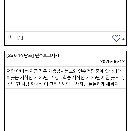
앞으로 더욱 그 일을 성취해 주시리라 믿습니다. 떨어져 있으니,
Views
소중함을 알게 됩니다. 더 그리워집니다. 교회의 소중함이 더욱
느껴집니다. 그러나 마음 한켠 &lsquo;어떻게하면 교회를 더
든든히 세울까&rsquo;, &lsquo;어떻게 해야할까&rsquo; 하는
부담감도 느껴집니다. 모든것을 성령님께 맡겨드리고 나아가고자
합니다. 성령안에서 함께 영적성전을 아름답게 지어가길
댓글 [1]
2
원합니다. 은혜와 평안을 빕니다. 한 주간도 승리하세요!
[26.6.14 담소] 연수보고서-1
2026-06-12
저와 아내는 지금 전주 기쁨넘치는교회 연수과정 중에 있습니다.
이곳은 개척한 지 26년, 가정교회를 시작한 지 24년이 된 곳으로,
성도 한 사람 한 사람이 그리스도의 군사처럼 든든하게 세워져
있는 매우 탄탄한 교회임을 느낄 수 있었습니다. 10일간의
연수기간동안 저희 부부만을 위해 무려 15가정의 목자&middot;
목녀님이 기꺼이 시간을 내어 식사와 사역 나눔 등으로
섬겨주십니다. 참으로 송구하고 감사할 따름입니다. 오전에는
자유시간이 주어지지만, 새벽기도회를 시작으로, 점심부터
저녁까지는 촘촘한 일정이 진행됩니다. 지난 수요기도회에서는
Views
제가 20분간 간증을 나누고 함께 기도하는 시간을 가졌으며,