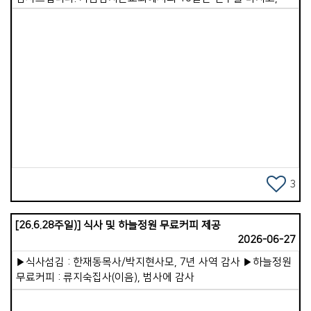
바로 이어서 전지석, 유지연 선교사님이 섬기시는
이코이노아루교회를 방문했습니다. 제가 일본을 방문한 것은
20년 전 단기 선교 이후 두 번째입니다. 일본 땅에 복음이 전해진
시기는 가톨릭 기준 1549년이고, 개신교는 우리보다 26년 정도
앞선 1859년입니다. 기독교 역사가 이토록 일찍 시작되었음에도
불구하고, 일본의 복음화율은 여전히 0.4%, 즉 1% 미만인
Views
미전도 지역에 속해 있습니다. 주일 이후 선교사님과 몇 군데를
다녀보니 곳곳에 신사와 절이 편만하게 있었고, 믿음의
대상이라기보다는 현세적인 복을 기원하는 통로로 이용되고
있었습니다. 한 유적지 신사에 있는 신은 &#39;음식을 잘하게
해주는 신&#39;이었습니다. 음식을 잘하고 싶은 사람들이
동전을 던지며 손 모아 기도하고 있었습니다.
3
이코이노아루교회가 세워진 지도 어느덧 7년이 지났습니다.
지금은 어른 성도 20여 명, 어린이와 청소년 10여 명이 함께
[26.6.28주일)] 식사 및 하늘정원 무료커피 제공
예배를 드리고 있습니다. 참으로 가족 같은 분위기 속에서
2026-06-27
따뜻함이 느껴졌습니다. 주일 예배 설교로 이런 메시지를
나누었습니다. &lt;성경의 역사를 보면 진리는 언제나
▶식사섬김 : 한재동목사/박지현사모, 7년 사역 감사 ▶하늘정원
소수였습니다. 어둠은 항상 강력하여 진리를 압도하는
무료커피 : 류지숙집사(이음), 범사에 감사
듯했습니다. 노아 때도, 아브라함 때도, 사무엘과 에스라,
느헤미야 때도 그러했습니다. 예수님 시대와 사도 시대에도