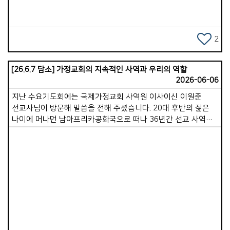
8시부터 10시까지는 오래전 산기도로 출발해 지금은 교회
예배당에서 모이는 일명 &#39;산기도&#39;에 참여하여 참으로
오랜만에 2시간 연속 기도를 드렸습니다.(산기도는 월/목 저녁)
기쁨넘치는교회는 기도와 성령 사역이 매우 활발합니다. 많은
2
성도가 모인 수요기도회의 열기는 무척 뜨거웠고, 인원은 적지만
간절히 부르짖는 산기도를 보며 &#39;이 교회의 사역 동력이
[26.6.7 담소] 가정교회의 지속적인 사역과 우리의 역할
바로 이 기도에 있구나&#39; 알 수 있었습니다. 연수 3일 차인
2026-06-06
지금까지 세 가정의 목자&middot;목녀님을 만났는데, 모두 깊은
감동과 도전이 되는 시간이었습니다. 그중 두 가정은 20년이
지난 수요기도회에는 국제가정교회 사역원 이사이신 이원준
넘도록 목자&middot;목녀로 섬겨오신 귀한 분들이었습니다.
선교사님이 방문해 말씀을 전해 주셨습니다. 20대 후반의 젊은
금요일 저녁에는 목장탐방, 토요일 오전에는 삶 공부 참관,
나이에 머나먼 남아프리카공화국으로 떠나 36년간 선교 사역을
주일에는 예배와 인사, 교육부서 방문, 초원모임 등에 참여하게
감당하시며, 수차례 죽음의 고비를 넘기면서도 그곳에 성경적인
됩니다. 아직 3일밖에 지나지 않았고 앞으로 7일의 일정이 더
교회를 세우는 일에 헌신해 오셨습니다.참으로 깊은 감동을 주는
남아있지만, 기쁨넘치는교회는 참으로 성령충만한 교회라는
삶의 이야기였습니다. 현재 가정교회는 대륙별로 북미, 한국,
확신이 들어옵니다. 성령충만함이 이 교회의 진짜 힘이라는
대양주, 중앙유라시아 등 4개의 가사원으로 구성되어 있으며,
사실을 알게됩니다. 겨우 3일이 지났을 뿐인데 꼭 일주일은 된 것
아프리카와 유럽 지역도 출범을 준비 중입니다. &#39;이원준
같습니다. 벌써 우리 가포교회의 따뜻한 정경이 몹시
선교사님은 전체 가사원을 아우르는 국제화팀 팀장 역할을 맡고
그리워집니다. 우리 교회에도 우리만의 훌륭한 장점이 있습니다.
Views
계십니다. &#39; 가장 크게 성장한 한국가사원은 24개 초원,
그러나 지속 가능한 건강한 교회를 세워가기 위해 저의 배움은
116개 지역으로 이루어져 있는데, 저는 그중 창원지역 가정교회
앞으로도 계속되어야 하리라 생각해 봅니다. &#39;연수 오기를
목회자들을 섬기는 목자 역할을 맡고 있습니다.
참 잘했다&#39; 생각됩니다. 곳곳을 여유롭게 다니며 쉴 수 있는