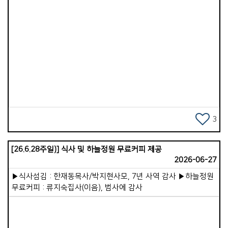
이코이노아루교회를 방문했습니다. 제가 일본을 방문한 것은
20년 전 단기 선교 이후 두 번째입니다. 일본 땅에 복음이 전해진
시기는 가톨릭 기준 1549년이고, 개신교는 우리보다 26년 정도
앞선 1859년입니다. 기독교 역사가 이토록 일찍 시작되었음에도
불구하고, 일본의 복음화율은 여전히 0.4%, 즉 1% 미만인
Views
미전도 지역에 속해 있습니다. 주일 이후 선교사님과 몇 군데를
다녀보니 곳곳에 신사와 절이 편만하게 있었고, 믿음의
대상이라기보다는 현세적인 복을 기원하는 통로로 이용되고
있었습니다. 한 유적지 신사에 있는 신은 &#39;음식을 잘하게
해주는 신&#39;이었습니다. 음식을 잘하고 싶은 사람들이
동전을 던지며 손 모아 기도하고 있었습니다.
3
이코이노아루교회가 세워진 지도 어느덧 7년이 지났습니다.
지금은 어른 성도 20여 명, 어린이와 청소년 10여 명이 함께
[26.6.28주일)] 식사 및 하늘정원 무료커피 제공
예배를 드리고 있습니다. 참으로 가족 같은 분위기 속에서
2026-06-27
따뜻함이 느껴졌습니다. 주일 예배 설교로 이런 메시지를
나누었습니다. &lt;성경의 역사를 보면 진리는 언제나
▶식사섬김 : 한재동목사/박지현사모, 7년 사역 감사 ▶하늘정원
소수였습니다. 어둠은 항상 강력하여 진리를 압도하는
무료커피 : 류지숙집사(이음), 범사에 감사
듯했습니다. 노아 때도, 아브라함 때도, 사무엘과 에스라,
느헤미야 때도 그러했습니다. 예수님 시대와 사도 시대에도
마찬가지였습니다. 그러나 예수님께서 어둠을 몰아내고 죽음을