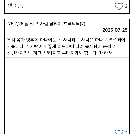
&#39; 일대일로 &quot; 사업으로 추진되기 시작하였습니다. [
정리해야 합니다. 마음을 지키는 사람은 속사람이 깨끗하고
댓글 [1]
2
현재, COVID 19와 경제 부실로 운하에서 일부 육로 철로 건설로
강하게 유지됩니다. 속사람이 강건하면 삶에 여유로움이 생기고,
변경 추진 중 ] * 동남아에서 중국 일대일로 남하 정책 사업을
내 주변의 사람들에게 좋은 것을 나눌 수 있습니다. 좋은 영적
간추려 보면 ( 중국 중심화, 중국화, 경제 식민지 정책 ) 인도:
습관으로 속사람이 강건한 삶이 되시기를 바랍니다.
[26.7.26 담소] 속사람 살리기 프로젝트(2)
적대국으로 협력 사업이 전혀 안 됨 . 미얀마: 양곤항에서
2026-07-25
운남성까지 고속도로 협약 진행 중에 내전으로 인하여 잠정 보류.
우리 몸과 영혼이 하나이듯, 겉사람과 속사람은 하나로 연결되어
[ 조건: 양곤항에서 운남성까지 가스관 설치, 양곤항 중국 군함
있습니다. 겉사람이 어떻게 하느냐에 따라 속사람이 은혜로
시설 확보 ] 라오스: 비엔티안에서 운남성 고속 철도 건설완료 후
강건해지기도 하고, 약해지고 무뎌지기도 합니다. 따 라서
경제적 압박 및 상권 상실됨. [ 조건: 중국 지분이 70%, 30%
겉사람과 속사람의 인과관계의 원리를 알고, 어떻게 하면
차관, 상권 양도 ] 베트남: 1979년 베.중 전쟁으로 앙숙이 됨
속사람을 충만하게 만들어 갈지를 생각하며 살아가야 합니다.
캄보디아: (이유:메콩강을 통해 무역 추진, 베트남 통관세 과징)
속사람 살리기 프로젝트 두번째 시간으로 겉사람이 속사람을
프놈펜에서 시아누크빌까지 푸난테초 운하 건설 중 [ 조건:
죽이는 7가지 행동에 대해 생각해 보겠습니다. 1.말씀을 멀리하는
시아누크빌 해군 함정 시설, 건설공사 인부, 관리=중국인, 경제
삶입니다. 하나님의 말씀은 속사람의 양식입니다. 겉사람이
협력, 운하운영권 50년. *** 진행 중 ] * 어제 저녁. 귀국한 박
말씀을 읽지 않고 듣지 않으면, 속사람의 영적으로 굶주리게
전도사가 말합니다. &ldquo; 지나온 단기 선교 중에 제일 의미가
Views
됩니다. &ldquo; 사람은 떡으로만 사는 것이 아니고, 하나님의
큰 사역이였다&ldquo; 고 말 합니다. * 새벽 잠을 깨웠습니다.
입에서 나오는 말씀으로 산다&rdquo;(마4:4)는 예수님의 말씀
열대야 때문만은 아니였습니다. 이제 오랜 시간 나를 힘들게 했던
그대로입니다. 2.기도를 중단하는 습관입니다. 기도는 하나님과의
선교지에 대한 미련과 집착을 내려놓을 때임을 말씀하시기
영적 호흡입니다. 겉사람이 기도를 멈추면 속사람은 산소가 끊긴
때문입니다. 지금 현실에서 가장 힘들고 중요한 영적 전쟁터인
것처럼 점점 둔해집니다. 따라서 성경은 &quot;쉬지 말고
캄보디아를 중보하기 위하여 가포교회를 사용하시기를 원하시는
기도하라&quot;(살전5:17) 말씀합니다. 3.죄를 가볍게 여기는
2
주님의 마음이 나를 어루만지시기 때문입니다. 가포교회를 강한