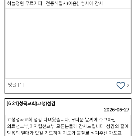
나름대로 인생의 마스터플랜을 그려보시기를 바랍니다. 5년 후,
하늘정원 무료커피 : 전종식집사(이음), 범사에 감사
10년 후 믿음 안에서 더 성장해 있을 자신의 모습을 상상해
보십시오. 현재의 시련도 넉넉히 이겨내게 될 것입니다. 그런데
이를 위해 꼭 필요한 한 가지가 있습니다. 시설의 리뉴얼입니다.
이미 성도님들 안에 건축에 대한 오랜 염원이 있음을 압니다.
현재 교회 시설은 매우 낡고 노후화되어 있습니다. 계속 열심히
관리하며 사용 중이지만, 어르신들의 계단 문제와 전기, 누수
등의 문제는 마냥 미루고 있을 수만은 없습니다. 적절한 때에
Views
하나님께서 다시 새롭게 단장할 여건을 마련해 주시리라
믿습니다. 다음 세대의 미래를 생각할 때 그 소망은 더욱
간절해집니다. 누군가 저에게 &ldquo;목회 계획이 무엇이냐?
&rdquo; 묻는다면, &ldquo;주님이 원하시는 대로..&rdquo;라고
대답하고 싶습니다. 우리 교회가 주님이 원하시는 방향으로
댓글 [1]
2
나아가기만 한다면, 하나님께서 더 귀하고 좋은 것으로 채워주실
것입니다. 우리가 할 일은 주님의 뜻을 알고 그 뜻에 온전히
순종하며 사는 것입니다. 새롭게 시작되는 하반기, 주님과 더욱
[6.21]성곡교회(고성)섬김
깊어지는 복된 여정이 되시기를 축복합니다.
2026-06-27
고성성곡교회 섬김 다녀왔습니다. 무더운 날씨에 수고하신
의료선교부,미자립선교부 모든분들께 감사드립니다. 섬김의 끝에
믿음의 열매가 있길 기도하며 기도와 물질로 섬겨주신 가포교회