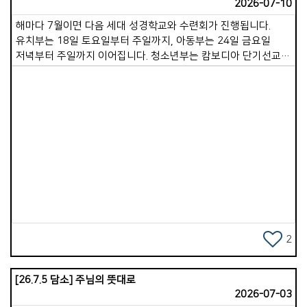
2026-07-10
해마다 7월이면 다음 세대 성경학교와 수련회가 진행됩니다.
유치부는 18일 토요일부터 주일까지, 아동부는 24일 금요일
저녁부터 주일까지 이어집니다. 청소년부는 캄보디아 단기선교에
절반가량 참여하기 때문에, 8월에 하루 수련회로 계획하고
있습니다. 특별히 이번 여름에는 격년으로 진행되는 단기선교에
다음세대가 주축이 되어 참여합니다. 장년 성도님들까지 총
31명의 팀이 꾸려졌습니다. 캄보디아에 계신 후원 선교사님 세
가정과 함께 교제하며 사역을 적극적으로 지원하게 될 것입니다.
성도님들께 부탁드리고 싶은 것은 성경학교, 수련회,
Views
단기선교팀의 든든한 후원자가 되어 달라는 것입니다. 주보 안쪽
면을 보시면 유치부, 아동부, 청소년부, 단기선교팀의 명단이
있습니다. 이들의 이름을 하나하나 불러가며 기도해 주십시오.
영적 양육자가 되어 주십시오. 한 아이를 온 마을이 길러낸다는
말처럼, 교회 공동체가 함께 길러간다는 마음으로 동참해
주시기를 부탁드립니다. 공동체의 기도가 땀 흘려 수고하는 모든
2
분에게 큰 힘이 될 것입니다. 무엇보다 교사 선생님들을
축복합니다. 무더위에 아이들과 놀아주고, 말씀을 가르치며,
[26.7.5 담소] 주님의 뜻대로
사랑의 섬김으로 헌신해 주고 계십니다. 특별히 물놀이를
2026-07-03
준비하는 수고는 이루 말할 수 없는 헌신입니다. 무거운 풀장과