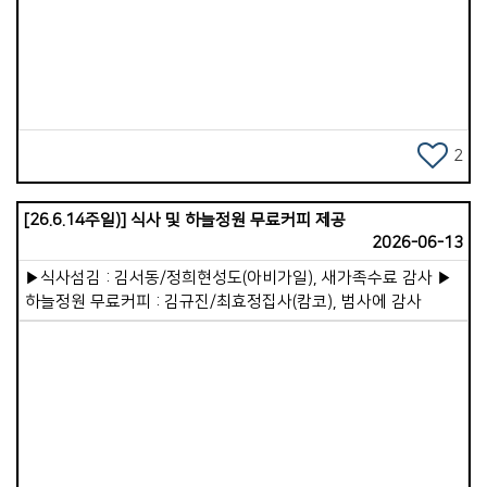
&middot;오프라인 기도 사역이 잘 이루어져 있고, 이러한
Views
기도의 열정이 곧 교회의 저력이라는 것을 깊이 깨달았습니다.
개인적으로는 세 차례의 산기도를 통해 청년기 기도원에서의
시간이 떠올랐고, 하나님께서 제게 다시금 그 기도의 열정을
원하신다는 마음을 주셨습니다. 우리 가포교회도 성령 충만하기
위해 더 많이, 더 깊이 기도하는 교회가 되기를 바래봅니다. 이
글을 읽으실 즈음, 저와 아내는 전지석 선교사님이 사역하시는
2
일본 이코이노아루교회에 있을 것입니다. 주일예배 말씀을
나누고 성도들과 교제할 예정입니다. 현재 이코이노아루교회는
[26.6.14주일)] 식사 및 하늘정원 무료커피 제공
새 예배당 부지계약을 위해 작정기도를 드리고 있고, 우리 교회도
2026-06-13
함께 기도로 동역 중입니다. 하나님께서 이 일을 순탄하게 이루어
주시기를 원하며, 저와 아내의 방문이 헌신하시는 전 선교사님
▶식사섬김 : 김서동/정희현성도(아비가일), 새가족수료 감사 ▶
부부에게 작은 위로와 격려가 되기를 바랍니다. 저는 우리
하늘정원 무료커피 : 김규진/최효정집사(캄코), 범사에 감사
가포교회가 가정교회라는 사실이 참으로 감사합니다. 목회자가
자리를 비워도, 작은교회인 가정교회를 묵묵히 목양해 주시는
목자&middot;목녀님들이 계시기 때문입니다. 앞으로 제 소망은
27개의 가정교회가 더욱 든든히 서가고, VIP 비신자를 초대해
복음을 전하며, 예수님을 영접하고 세례받는 이들이 곳곳에서
일어나는 것입니다. 지금도 그 귀한 일을 이루어주고 계시고,
앞으로 더욱 그 일을 성취해 주시리라 믿습니다. 떨어져 있으니,
Views
소중함을 알게 됩니다. 더 그리워집니다. 교회의 소중함이 더욱