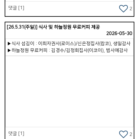
귀한 통로로 사용해 주시길 기도합니다.
댓글 [1]
2
[26.5.31(주일)] 식사 및 하늘정원 무료커피 제공
2026-05-30
▶식사 섬김이 : 이희자권사(로이스)/신은정집사(캄코), 생일감사
▶하늘정원 무료커피 : 김경수/김정회집사(이코이), 범사에감사
Views
댓글 [1]
2