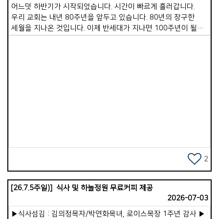
슬라이드를 밖으로 이동하여 펴서 청소하고, 물을 받고, 다 쓴
어느덧 하반기가 시작되었습니다. 시간이 빠르게 흘러갑니다.
다음 다시 깨끗이 청소하여 제자리에 정리해 두는 일은 보통 고된
우리 교회는 내년 80주년을 앞두고 있습니다. 80년의 장구한
일이 아닐 수 없습니다. 우리 교회가 이 일을 수년째 거뜬히
세월을 지나온 것입니다. 이제 반세대가 지나면 100주년이 될
감당해 오고 있는 것은 남선교회 형제님들의 기꺼운 수고
것입니다. 한 달간의 안식월을 보내며 많은 배움과 경험, 쉼을
덕분입니다. 깊은 감사와 격려의 박수를 보내드립니다. 29일
누렸습니다. 그러면서 교회의 미래를 그리며 앞으로 어떻게
수요일부터는 단기선교 비전트립팀이 출발합니다. 다음세대
나아가야 할지 깊이 생각했습니다. 개인적으로는 믿음의 진보를
단기선교는 여러가지 의미가 함께 들어있습니다. 다음 세대가
보이는 삶, 하나님을 기쁘시게 할 것이 무엇인지 분별하며
직접 현지 봉사에 참여합니다. 그래서 &#39;봉사선교&#39;
합당하게 살아갈 것을 다짐했습니다. 교회적으로는 가포교회
입니다. 또 복음을 증거하기 위해 다양한 공연을 선보이기에
모든 성도님이 더 온전한 예수님의 제자로 서는 것입니다. 지금도
&#39;복음선교&#39;입니다. 그리고 선교지의 상황과
Views
각 목장에서 참 잘하고 계십니다. 그러나 주님은 우리가 한 걸음
선교사님의 헌신을 직접 보면서 하나님이 주시는 마음의 소원과
더 나아오기를 원하십니다. 주님께 더 가까이 가는 것이 곧
꿈을 깨닫게 되기 때문에 &lsquo;비전트립&#39;이라 말할 수
그분만큼 자라가는 길입니다. 그리하여 더 많은 이들이 하나님의
있습니다. 아이들이 무엇을 보고 오든, 무엇을 경험하든, 분명히
영광을 높이며, 영광스러운 예배를 올려드리는 것입니다. 이렇게
말씀하시는 하나님의 음성을 듣고 하나님의 마음을 깨닫게 될
영적인 성장과 삶의 성숙이 이루어지면 하나님 나라는
것입니다. 이들을 뒷받침하기 위해 동행해 주시는 모든
자연스럽게 확장될 것입니다. 성령이 충만해지면 증인이 된다
2
장년성도님도 마찬가지 은혜를 누리시리라 생각합니다. 이제
하신 것처럼, 받은 은혜와 사랑, 구원의 기쁨을 세상에 전하는
남은 자들은 &#39;보내는 선교사&#39;의 마음으로 이번
통로가 될 것입니다. 저는 이 귀한 사명을 위해 우리 교회가 성령
단기선교에 기꺼이 동참해 주시기를 부탁드립니다. 간절한
[26.7.5주일)] 식사 및 하늘정원 무료커피 제공
충만한 교회가 되도록 더욱 힘을 기울이려 합니다. 여기에 꼭
기도로 동참해 주십시오. 정성 어린 물질로 동참해 주십시오.
2026-07-03
필요한 것이 사모하는 마음입니다. 예수님은 &ldquo;의에 주리고
하나님 나라 확장에 여러분이 직접 벽돌 한 장을 쌓아 올려
목마른 자가 배부를 것&rdquo;이라 하셨습니다. 성도님들도
▶식사섬김 : 김의정목자/박연화목녀, 로이스목장 1주년 감사 ▶
주십시오. 하나님께서 참으로 기쁘게 받아주실 것입니다.