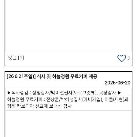
이기심으로 승리하셨고, 하나님의 교회도 끝내 승리할 것이라고
선언해 주셨습니다.&gt; 그래서 저는 이코이노아루교회가
앞으로 예배당 이전을 순조롭게 마치고, 더 많은 영혼이 구원받아
하나님 나라의 백성으로 살아가게 될 것을 믿음으로
Views
선포했습니다. 이 교회에는 삶이 변화된 귀한 증인이 있습니다.
26살에 세 아이의 아빠가 된 &#39;료헤이&#39; 형제입니다.
변화되기 전, 청소년 시절의 료헤이는 자타가 공인하는
문제아였습니다. 폭주족으로 차를 못으로 긁고 다니며 무서운
눈빛을 가진 반항아였습니다. 폭력적인 가정환경 속에서 말도
댓글 [1]
2
거의 하지 않고 살았습니다. 전 선교사님 부부는 이런 청년을
한없이 품어주었습니다. 일주일에 4일 이상을 교회에서 살다시피
곁에 두며 밥을 차려주고 사랑으로 섬겼습니다. 결국 그의
[26.6.21주일)] 식사 및 하늘정원 무료커피 제공
내면에서 어둠이 떠나가고, 예수님을 영접함으로 생명의 빛이
2026-06-20
들어왔습니다. 아직 부족한 부분은 있지만 지금은 든든한
▶식사섬김 : 정청집사/박미선권사(모로코갓뷰), 목장감사 ▶
일꾼으로 협력하고 있습니다. 이처럼 하나님께서는 사람을
하늘정원 무료커피 : 전상훈/박혜성집사(아비가일), 아들(재현)과
변화시키십니다. 예수님은 지금도 여전히 일하고 계십니다.
함께 캄보디아 선교에 보내심 감사
진리는 승리합니다.