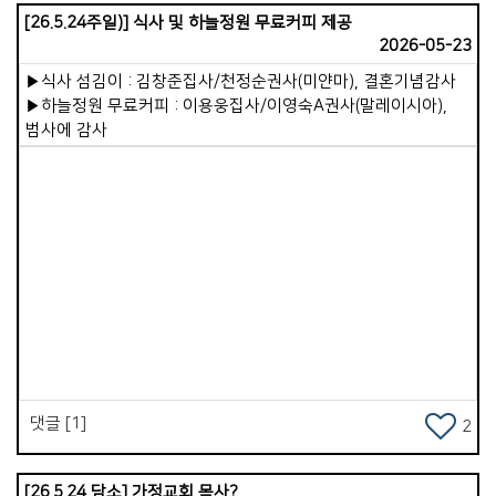
되도록 힘쓰겠습니다. 장로님들을 비롯해 목자&middot;
[26.5.24주일)] 식사 및 하늘정원 무료커피 제공
목녀님들, 항존직과 모든 교우님께 깊이 감사드립니다.
2026-05-23
외람되지만 제 아내에게도 고마움을 전하고 싶습니다.언제나
든든한 조력자가 되어 애써주어 참 감사합니다. 올해 안식년을
▶식사 섬김이 : 김창준집사/천정순권사(미얀마), 결혼기념감사
맞아 교회의 배려로 6월과 9월, 두 달간 안식월을 갖게
▶하늘정원 무료커피 : 이용웅집사/이영숙A권사(말레이시아),
되었습니다. 6월의 첫 안식월 일정은 대략 이러합니다. 먼저
범사에 감사
&#39;기쁨넘치는교회&#39;에서 10일간 연수과정을
진행합니다.다른 교회를 탐방하며 보고 배우는 일은 제게 매우
유익한 시간이 될 것입니다. 이어 5일 정도 &#39;
이코이노아루교회&#39;를 탐방하고, 남은 한 주간은 지인
목회자들과 교제하며 콤케드 사역 연결 등으로 시간을 보낼
계획입니다. 아이들만 두고 수일씩 집을 비우는 것이 미안하고
부담되지만, 지금까지도 잘 해 주었고, 잘 하리라 믿고 일정을
Views
잡았습니다. 배려해 주신 교회에 다시 한번 감사드립니다. 새벽과
수요기도회를 섬겨주실 말씀 사역자님들께도 깊이 감사드립니다.
건강히 잘 다녀오겠습니다. 저의 마음과 소식, 당부사항 등은
칼럼으로 대신하겠습니다. 평강의 아버지 하나님께서 우리
가운데 늘 함께하십니다.
댓글 [1]
2
[26.5.24 담소] 가정교회 목사?