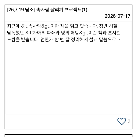
누리시길 바랍니다.
[26.7.19 담소] 속사람 살리기 프로젝트(1)
2026-07-17
최근에 &lt;속사람&gt;이란 책을 읽고 있습니다. 청년 시절
탐독했던 &lt;자아의 파쇄와 영의 해방&gt;이란 책과 흡사한
느낌을 받습니다. 언젠가 한 번 잘 정리해서 설교 말씀으로
전해드리고 싶습니다. 저자는 이 책에서 겉사람과 속사람의 정의,
그리고 각각의 역할에 대해 말해줍니다. 성경은 먼저 속사람이
존재한다고 말합니다. &quot;그의 성령으로 말미암아 너희
속사람을 능력으로 강건하게 하시오며&quot;(엡 3:16). 또한
겉사람이 어떻게 행하는가에 따라 속사람이 능력 있게 되기도
하고 죽어가기도 합니다. 디모데전서 5장 6절이 &quot;향락을
Views
좋아하는 자는 살았으나 죽었느니라&quot;라고 말씀하는
것처럼 말입니다. 즉, &lt;겉사람은 속사람을 돌보는 &#39;통로
&#39;&gt;입니다. 겉사람은 몸, 행동, 습관, 환경, 시간을
사용하고, 속사람은 영, 마음, 믿음, 양심, 하나님과의 관계에 속해
있습니다. 다시 말해 겉사람이 영적 환경을 만들 때, 속사람은
비로소 생명을 얻게 됩니다. 예를 들면 이렇습니다. 겉사람이
2
성경을 읽으면 속사람이 말씀을 먹습니다. 겉사람이 기도하면
속사람이 하나님과 연결됩니다. 겉사람이 죄를 끊어내면