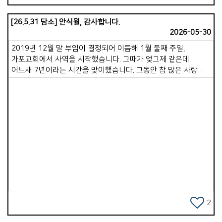
[26.5.31 담소] 안식월, 감사합니다.
2026-05-30
2019년 12월 말 부임이 결정되어 이듬해 1월 둘째 주일,
가포교회에서 사역을 시작했습니다. 그때가 엊그제 같은데
어느새 7년이라는 시간을 맞이했습니다. 그동안 참 많은 사랑을
받았습니다. 제가 드린 것보다 받은 사랑이 무한히 크고, 베푼
것과 비교할 수 없을 만큼 많은 섬김을 받았습니다. 돌아보면
한없는 은혜입니다. 감사를 다 표현하지 못했던 저의 부족함을
넓은 마음으로 헤아려 주시고, 지금껏 보내주신 따뜻한 응원과
격려를 앞으로도 지속적으로 부탁드립니다. 저는 그 어떤
목회자보다 행복한 사람입니다. 가포 가족 한 분 한 분이 더할
Views
나위 없이 좋은 동역자가 되어주셨고, 지금도 그러하시기
때문입니다. 우리 교회라고 왜 부족한 점이 없겠습니까. 하나하나
살펴보면 아쉽고 모자란 부분이 보일 것입니다. 그러나 있는 모습
그대로 품으시는 하나님께서 우리를 변함없이 사랑하시며,
우리를 향한 선한 꿈을 친히 이루어 주실 것을 굳게 믿습니다. 저
역시 부족함이 많은 목사입니다. 그럼에도 용납하고 인내하며
2
기꺼이 섬겨주시는 그 마음을 알기에, 더 바르고 좋은 목사가