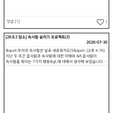
주님은 우리가 해야 할 일들을 하나 씩 열어 주셨고, 교회 협력과
외부 사역을 병행 시켰습니다. 피곤한 육체와는 달리 내 영혼은
행복했습니다 . 그리고 가포교회를 향한 선교의 목표가 명확한 듯
학원 선교가 활발해지고 쏭클라 교회는 많은 영혼을 거두는
댓글 [1]
시간을 해마다 거듭했습니다 . 우리는 생각하기를 &#39;
1
가포교회 시니어들이 겨울 추위를 피해 쏭클라에 와서 한 달
살기를 하며 쉬기도하고 교회를 도우면 좋겠다&#39; 는
[26.8.2 담소] 속사람 살리기 프로젝트(3)
생각으로 센터에 상수도와 샤워실을 보수하며,페인트로 예쁘게
2026-07-30
색칠하며,에어컨까지 설치하기로 했습니다 . 생각했습니다
&#39; 이젠 가포교회도 수 년간 수고한 선교사역이 정착되어
&quot;우리의 속사람은 날로 새로워지도다&quot; (고후 4:16)
편안함을 누리겠구나 &#39; 했습니다 . &#39; 더불어 우리도 좀
지난 두 주간 겉사람과 속사람에 대한 이해와 &lt;겉사람이
더 편하고 좋은 환경에서 많은 일을 이어 나가겠구나 &#39;
속사람을 죽이는 7가지 행동&gt;에 대해서 생각해 보았습니다.
생각했습니다. * 비자 문제로 귀국했는데 급성 심근경색과 covid
우리는 이러한 습관들을 멀리하고 속사람을 강하게 하는 좋은
19, 은퇴식, 그리고 협심증, 두 번째 covid 19, 그리고
습관을 가져야 합니다. 속사람은 자동으로 강해지지 않습니다.
어지럼증과 독감으로 6년을 침상과 더불어 지내며 기도했습니다.
속사람은 매일매일 영적 습관을 통해 자라납니다. 오늘은 &lt;
주님, 왜 ? 어찌하여 가포교회의 선교지를 바꾸십니까 ? 왜,
속사람 살리기 프로젝트&gt; 세 번째 시간으로, &lt;속사람을
우리의 삶을 이 땅 조국에 머물게 하십니까 ? 그러던 중에
강하게 만드는 7가지 좋은 영적 습관&gt; 중 4가지에 대해서
2023년부터 동남아 현지 리써치를 하게 하셨습니다 . 우리가
말씀드리고자 합니다. 1. 하루를 여는 첫 시간, 하나님께 드리기
Views
걸어 온 10여년의 선교지의 삶과 영적 전쟁을 . . . 그리고
[시 5:3] 여호와여 아침에 주께서 나의 소리를 들으시리니 아침에
가포교회를 다시 걷게 하시는 새로운 선교지를 . . . 그렇게 3 ~
내가 주께 기도하고 바라리이다 속사람이 강한 사람들의
4년동안 정리해 나가는 중입니다. * 10여년을 살아 온 선교지
공통점은 하루의 첫 시간을 하나님께 드린다는 것입니다. 눈을