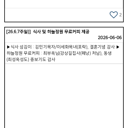
이원준선교사님은 주님 다시 오실 때까지 가정교회가 지속적으로
시간이 적어 조금 아쉽기도 하지만, 제 자신을 깊이 돌아보고
확장되고 든든히 세워지려면 두 가지를 잘해야 한다고
사역을 점검하며 마음가짐을 새롭게 다지는 너무나 귀한
강조하셨습니다. 첫째는 가정교회의 본질과 시스템입니다.
2
기회입니다. 우리 성도님들의 목장 모임과 주일 연합예배 가운데
시대와 장소를 불문하고 3축(목장모임, 주일연합예배, 삶 공부)과
주님의 풍성한 은혜가 함께하시기를 간절히 기도합니다. 주의
4기둥(교회의 존재 목적, 보고 배우는 제자훈련, 성경적인
이름으로 축복합니다.
[26.6.7주일)] 식사 및 하늘정원 무료커피 제공
사역분담, 섬기는 리더십)의 기본 정신은 변함없이 깊어져야
2026-06-06
합니다. 동시에 이 3축 4기둥의 정신 위에서 각 지역과 상황에
맞는 다양성과 신축성, 유동성을 잘 발휘하고 이를 포용하는
▶식사 섬김이 : 김민기목자/이세화목녀(포락), 결혼기념 감사 ▶
유연함이 중요합니다. 둘째는 굳건한 네트워크입니다. 시간이
하늘정원 무료커피 : 최부옥님(강상길집사(페낭) 처남), 동생
흐르면 자칫 자기 소견에 옳은 대로 흘러가기 쉽기에, 긴밀한
(최성옥성도) 중보기도 감사
네트워크를 통해 서로의 핵심 가치를 지켜내야 합니다. 그래서
국제가사원은 1세대(출범 세대)와 2세대(가정교회 경험
15~20년, 은퇴를 앞둔 세대)를 지나서도 흔들림이 없도록
40~50대 목회자들의 역량을 키우는 일에 집중하고 있습니다.
이런 면에서 앞으로 저와 우리 교회의 역할 역시 점차 커지리라
생각하며, 선교사님은 이런 연합사역에 저와 우리교회가 함께해
줄 것을 요청해 주셨습니다. 하지만 무엇보다 우선되어야 할 것은
Views
우리 교회가 더욱 든든히 잘 세워지는 일입니다. 무엇이든 나누어
주려면 우리 안이 먼저 풍성하게 채워져야 합니다. 가포가족 한
분 한 분이 끊임없이 성장해가야하며, 리더십의 역량이 강화되고,
27개 목장이 든든하게 서가야 합니다. 하나님께서 우리교회를