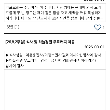
가포교회는 주님이 일 하십니다 . 지난 밤에는 근래에 와서 보기
드물게 두 번 정도만 깨며 깊은 잠을 자고 새벽을 깨워 묵상하게
하십니다. 아마도 박 전도사가 많은 시간을 캄보디아 단기 팀들과
함께 훈련과 파송, 그리고 5박 7일 사역을 잘 마치고 돌아 온 것도
댓글 [1]
1
한 몫을 한듯합니다 . 사실 지난 여러 해 동안 심근경색과 협심증,
covid 19, 지독한 독감, 몸살, 어지럼증, 두통 등등으로 6년간
시달리고 있는 나의 몸과 영혼이였습니다 . 그럼에도 내 삶의
[26.8.2주일] 식사 및 하늘정원 무료커피 제공
끈을 놓지 못하는 것이 하나 있었습니다 . 선교, 아니 정확하게는
2026-08-01
태국을 향한 마음 이였습니다 . * 2009년 부르심이 있었을 때는
▶식사섬김 : 이용웅집사/이영숙권사(말레이시아), 범사에 감사
&quot; 가장 &quot;이라는 제목과 &quot; 늦은 나이 &quot;
▶하늘정원 무료커피 : 양경주집사/이영화권사(시에라리온),
라는 핑계로 그렇게도 싫어하고 거부했던 시간들을 주님은
범사에 감사
보듬어 주시고 달래 주시며 보내신 곳이라오스와 태국
남부지역인 쏭클라 교회였습니다. 처음 4 년 정도는 라오스어와
태국어를 배우며 문화차이까지로 인하여힘들었습니다. 언어가
어느 정도 귀에 들어오고 그 들 숲에 스며들 때, 그 땅에 지내는
것을 방해하는 요인들이 있어 우리를 힘들게 했지만, 하나님은
가포 교회를 통해 우리를 그 땅에 머물기를 바라시는 것이
컸습니다 . 우리는 사역자라기보다는 예배자로서 그 땅에서
Views
감사하며 기쁨으로 살아가는 시간들 이였습니다 . 해가 지나가며