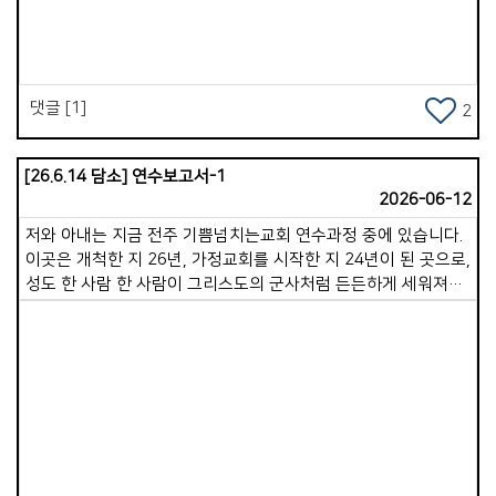
느껴집니다. 그러나 마음 한켠 &lsquo;어떻게하면 교회를 더
든든히 세울까&rsquo;, &lsquo;어떻게 해야할까&rsquo; 하는
부담감도 느껴집니다. 모든것을 성령님께 맡겨드리고 나아가고자
합니다. 성령안에서 함께 영적성전을 아름답게 지어가길
댓글 [1]
2
원합니다. 은혜와 평안을 빕니다. 한 주간도 승리하세요!
[26.6.14 담소] 연수보고서-1
2026-06-12
저와 아내는 지금 전주 기쁨넘치는교회 연수과정 중에 있습니다.
이곳은 개척한 지 26년, 가정교회를 시작한 지 24년이 된 곳으로,
성도 한 사람 한 사람이 그리스도의 군사처럼 든든하게 세워져
있는 매우 탄탄한 교회임을 느낄 수 있었습니다. 10일간의
연수기간동안 저희 부부만을 위해 무려 15가정의 목자&middot;
목녀님이 기꺼이 시간을 내어 식사와 사역 나눔 등으로
섬겨주십니다. 참으로 송구하고 감사할 따름입니다. 오전에는
자유시간이 주어지지만, 새벽기도회를 시작으로, 점심부터
저녁까지는 촘촘한 일정이 진행됩니다. 지난 수요기도회에서는
Views
제가 20분간 간증을 나누고 함께 기도하는 시간을 가졌으며,
다음 주 수요일에는 아내가 간증을 담당합니다. 목요일 저녁