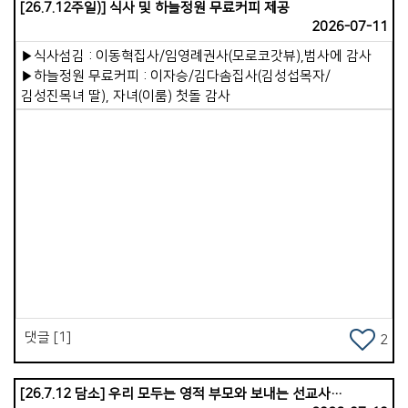
[26.7.12주일)] 식사 및 하늘정원 무료커피 제공
속사람이 깨끗해집니다. 겉사람이 진정으로 예배할 때 속사람이
2026-07-11
살아납니다. 이러한 원리 속에서 가장 건강한 영적 상태란,
속사람이 하나님을 뜨겁게 사랑하는 것입니다. 하나님과의
▶식사섬김 : 이동혁집사/임영례권사(모로코갓뷰),범사에 감사
관계가 깊이 이어져 속사람이 강건해지는 것입니다. 이 속사람이
▶하늘정원 무료커피 : 이자승/김다솜집사(김성섭목자/
우리 삶의 주인이 되어야 합니다. 주도권을 겉사람에게 맡겨서는
김성진목녀 딸), 자녀(이룸) 첫돌 감사
안 됩니다. 겉사람은 철저히 속사람의 종이 되어야 합니다.
하나님을 사랑하는 속사람의 뜻에 겉사람이 순종하며 사는 것,
그것이 바로 하나님의 뜻을 이루는 삶입니다. 저는 무엇보다 우리
가포교회 성도님들이 영적으로 메마르지 않고, 참된 부요와
만족을 누리는 삶이 되시길 항상 기도하고 있습니다. 이를 위해
&lt;말씀 QT와 기도&gt;를 제안합니다. 하루 20분을 이 시간에
내어 주십시오. 이것은 우리의 속사람을 강건하게 살려내는
Views
강력한 은혜의 통로가 될 것입니다. 이제 &lt;가포교회 전교인
밴드(BAND)&gt;가 열렸습니다. 이곳에는 매일 &lt;하루 묵상
본문과 읽는 기도문&gt;이 올라올 것입니다. 모든 성도님께
권면합니다. 우리가 겉사람의 육신 건강을 챙기듯, 그보다 훨씬
중요한 속사람의 영적 건강을 정성껏 돌보아 가시기를 바랍니다.
댓글 [1]
2
&lt;하루 20분의 묵상과 기도&gt;는 생명력 넘치는 거룩한
습관이 될 것입니다. 적극적으로 동참하셔서 풍성한 은혜를
누리시기를 축복합니다.
[26.7.12 담소] 우리 모두는 영적 부모와 보내는 선교사입니다.