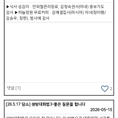
드리고 만족하는 신앙인을 만드는 것에 만족해서는 안된다는
▶식사 섬김이 : 안외철관리장로, 김정숙권사(아내) 중보기도
이야기이지요. 성도들로 하여금 예수님을 닮고 따르고 살도록
감사 ▶하늘정원 무료커피 : 김예결집사(러시아) 자녀(정이령/
하는 것입니다. 2.보고 배우는 제자훈련입니다. 나는 어떤
김승우, 정현), 범사에 감사
모습으로 비춰지고 있을까를 생각해 봅니다. 예수님을
사랑하면서 헌신하고, 그분과 동행한다면, 사람들을 의식하지
않아도 나름대로 최소한의 뒷모습은 보여줄 수 있겠다
생각되었습니다. 3.성경적인 사역분담입니다. 이 부분에서 제가
할 수 있는 일은 기도와 말씀에 더 심혈을 기울이는 것이고,
성도들을 잘 세워감으로 더 많은 부분을 위임하는 일입니다. 믿고
맡기고 기다려주는 넉넉한 마음이 필요하겠다 생각되었습니다.
Views
4.남을 성공시켜주는 섬기는 리더십입니다. 나는 성도들로
하여금, 하나님 앞에 섰을 때, 잘했다 칭찬받을 수 있도록 힘쓰고
있는가?를 돌아봅니다. 그리고 나는 한 분 한 분을 성공시켜 주기
위해서, 때로는 직언도 하고, 하나님의 마음, 뜻을 잘 전달하면서,
리더들을 잘 세워가고 있는가?를 점검해 보게 됩니다. 예수님을
댓글 [1]
2
더 닮아가는 목사, 성도들을 더 사랑으로 섬길 수 있는 목사가
되길 오늘도 마음에 새겨봅니다.
[26.5.17 담소] 쌍방대화법3-좋은 질문을 합니다
2026-05-15