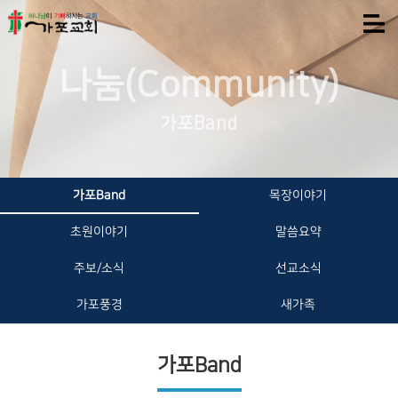
나눔(Community)
가포Band
가포Band
목장이야기
초원이야기
말씀요약
주보/소식
선교소식
가포풍경
새가족
가포Band