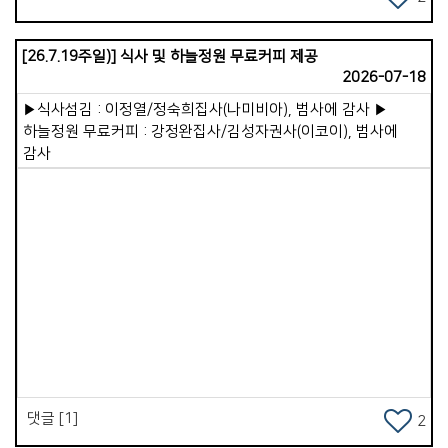
행동입니다. 겉사람이 죄를 반복하면 속사람의 양심이
용사로 인정하시고 택하시고 보내시는 하나님은 가포 가족이 한
무뎌집니다. 처음에는 마음이 찔리지만 계속 반복하면 양심이
마음이 되어 주라, 가라, 보내라, 라는 우리의 고백을
[26.7.19주일)] 식사 및 하늘정원 무료커피 제공
굳어집니다. 양심이 화인 맞은 것같이 되는 일을 경계하며 피해야
상기시키시며 순종하기를 원하십니다 . 태국에서 그리스도의
2026-07-18
합니다. 4.정욕과 쾌락을 따라 사는 삶입니다. 육체의 욕망을 따라
군사가 되어 무슬림의 북상을 막고 편안한 쉼을 바라는 나와
사는 삶은 속사람을 매우 빠르게 약화시킵니다. 성경은 &ldquo;
우리의 연약함을 주님은 더 강한 용사의 기개로영적으로 중요한
▶식사섬김 : 이정열/정숙희집사(나미비아), 범사에 감사 ▶
육신을 위하여 심는 자는 육신으로부터 썩어질 것을 거두고,
지역중에 하나인 곳, 일대일로의 남하정책의 길목에 선
하늘정원 무료커피 : 강정완집사/김성자권사(이코이), 범사에
성령을 위하여 심는 자는 영생을 거두리라&rdquo;(갈6:8)고
캄보디아에서 더악한 세력과 싸우기를 바라시며 자격을 주시고
감사
말씀하셨습니다. 이처럼 정욕 중심의 삶은 속사람의 거룩함과
맡기시는 것입니다. 물론 선교는 준비 과정부터 마친 후 까지
민감함을 파괴시킵니다. 5.세상 생각으로 마음을 채우는
힘들고 어렵습니다. 그러나 영혼은 행복하고 기쁨이 있습니다.
습관입니다. 겉사람이 하루 종일 세상 정보, 세상 욕심, 시기와
그리고 주님이 기뻐하시는 일 중에 하나입니다. 주님이
경쟁을 채우면 속사람은 점점 세속적인 가치관에 잠식됩니다.
가포교회를 향하여 축복의 문을 열어 주셨습니다. 이제 그 열매는
&ldquo;너희는 이 세대를 본받지 말고 마음을 새롭게 함으로
순종을 얼마 만큼 선택 하느냐에 달려있는 우리의몫입니다 .
변화를 받으라&rdquo;(롬12:2). 6.순종을 미루는 태도입니다.
그동안 가포교회가 순종과 기도의 능력을 힘입었다는 것과 강한
하나님의 뜻을 알면서도 겉사람이 행동하지 않으면, 속사람은
Views
용사로 인정받음과 증거의 한 모습인 것 같아서, 저도 순종의
점점 힘을 잃게 됩니다. 순종은 속사람의 근육을 키워서 강하게
길에서 이제 태국을 내려놓고 주님의 뜻과 나라와 백성을 위해서
만드는 훈련입니다. 7.하나님보다 자신을 중심에 두는 삶입니다.
기도하기로 마음 가져보는 아침입니다 . - 2026. 08. 05. 아침/
겉사람이 삶의 중심을 자기 유익과 자기 뜻에 두면, 속사람은
월영마을에서
점점 하나님과 멀어지게 됩니다. 그래서 예수님은 &ldquo;날마다
자기를 부인하고 자기 십자가를 지고 나를 따르라&rdquo;
댓글 [1]
2
(눅9:23) 말씀하셨습니다. &lt;말씀묵상과 기도&gt;로 충만함을