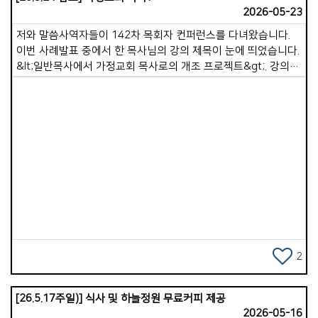
2026-05-23
저와 말씀사역자들이 142차 목회자 컨퍼런스를 다녀왔습니다.
이번 사례발표 중에서 한 목사님의 강의 제목이 눈에 띄었습니다.
&lt;일반목사에서 가정교회 목사로의 개조 프로젝트&gt;. 강의를
들으면서 많이 생각하게 되었습니다. &lsquo;아.. 가정교회를
하고 있다고, 가정교회 목사가 저절로 되는 것은
아니구나!&rsquo;, 이런 고민은 목회자 지역모임에서도
공유되었습니다. 저는 이전부터 컨퍼런스 기간동안 삶공부
강사로부터 이런 말씀을 몇차례 들은 적이 있었습니다. &ldquo;
목사님들, 생명의 삶 내용대로 목사님이 사셔야 됩니다. 가르치는
Views
내용대로 살아가야 합니다&rdquo;. 당시에는 그게 그렇게
실감있게 들리지 않았는데, 이제 그 말씀이 더 무게감있게
다가옵니다. 그렇다면 &lsquo;가정교회 목사로 살아가는 것이
무엇이며, 가정교회 목사는 일반교회 목사와 무엇이 다른
것인가?&rsquo; 곰곰히 생각해보니, 가정교회목사가 된다는
것은, 가정교회 정신에 충실한 목사이겠다 생각되었습니다.
2
가정교회 정신이 무엇일까요? 4가지의 기둥(스피릿)이 잘 준비된
사람입니다. 1.영혼구원하여 제자삼는 일입니다. 목사 자신부터
[26.5.17주일)] 식사 및 하늘정원 무료커피 제공
영혼구원을 위한 마음이 뜨거워져야 한다는 것입니다. 그리고
2026-05-16
제자를 세워가는 일에 최선을 다해야 합니다. 그저 주일예배 정도