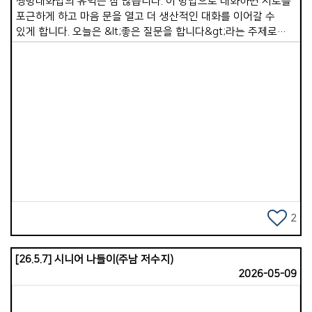
쌍방대화법의 유익은 참 많습니다. 이 방법으로 대화하면 서로를
포근하게 하고 마음 문을 열고 더 생산적인 대화를 이어갈 수
있게 합니다. 오늘은 &lt;좋은 질문을 합니다&gt;라는 주제로
질문의 실례(일상적 질문/신앙적 질문)를 적어 보았습니다. 1.
좋은 일을 묻습니다.(신앙적 북돋움과 감사) 1)자랑할 것을
묻습니다. 일상)이번 주 칭찬을 받았거나, 스스로 생각해도
&lsquo;이건 참 잘했다&rsquo; 싶어 뿌듯했던 일이 있었나요?
신앙)최근에 하나님께서 응답해주신 기도제목이나 우리
목장식구들에게 꼭 자랑하고 싶은 은혜가 있다면 나누어주세요.
Views
2)재미있었던 것을 묻습니다. 일상)요즘 소소하게 웃을 일이 뭐가
있었나요? 신앙)교회봉사나 목장모임을 하면서 최근에 가장
즐겁고 활력이 넘쳤던 순간은 언제였나요? 3)유익한 것을
묻습니다. 일상)최근에 읽은 책이나 유튜브영상 중에서 내 삶에
참 유익하다고 느꼈던 것이 있다면 소개해 주세요. 신앙)이번주
주일 말씀이나 개인 큐티(QT) 중에서 가장 크게 유익이 되었던
2
것은 무엇이었나요? 4)감사한 일을 묻습니다. 일상)지난 한
주간을 돌아볼 때, 가장 감사했던 일 딱 한가지만 꼽는다면
[26.5.7] 시니어 나들이(주남 저수지)
무엇인가요? 신앙)지금 내 삶의 상황이 완벽하지 않더라도
2026-05-09
하나님을 바라보며 고백할 수 있는 큰 감사의 제목은
무엇인가요? 2.힘든 일을 묻습니다.(공감 및 영적 짐 지기) 1)
고민을 묻습니다. 일상)요즘 단잠을 설치는 복잡한 문제나