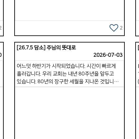
디모데전서 5장 6절이 &quot;향락을 좋아하는
파
선교지의 삶과 영적 전쟁을 . . . 그리고 가포교회를
자는 살았으나 죽었느니라&quot;라고 말씀하는
습
다시 걷게 하시는 새로운 선교지를 . . . 그렇게 3 ~
것처럼 말입니다. 즉, &lt;겉사람은 속사람을 돌보는
4년동안 정리해 나가는 중입니다. * 10여년을 살아
&#39;통로&#39;&gt;입니다. 겉사람은 몸, 행동,
2
2
온 선교지 태국 남부지역은 분쟁 지역 이였습니다.
습관, 환경, 시간을 사용하고, 속사람은 영, 마음,
표면상으로는 2004년 나라티왓 딱바이에서
믿음, 양심, 하나님과의 관계에 속해 있습니다. 다시
반정부 집회로부터 시작되어 700 KM 북상하며
[26.7.5 담소] 주님의 뜻대로
말해 겉사람이 영적 환경을 만들 때, 속사람은
태
춤폰 지역까지 커진 무분별 테러 행위가 2017년
0
2026-07-03
비로소 생명을 얻게 됩니다. 예를 들면 이렇습니다.
쿠테타로 정권을 잡은 세력과 더불어 다시 남부 4개
어느덧 하반기가 시작되었습니다. 시간이 빠르게
겉사람이 성경을 읽으면 속사람이 말씀을 먹습니다.
주에 머물게 되었습니다. * 묵상과 리써치 중에
흘러갑니다. 우리 교회는 내년 80주년을 앞두고
겉사람이 기도하면 속사람이 하나님과 연결됩니다.
훈
정리해 주십니다 . 그 때는 남부 3개 주(도)에
있습니다. 80년의 장구한 세월을 지나온 것입니다.
겉사람이 죄를 끊어내면 속사람이 깨끗해집니다.
삶
거주하는 무슬림들이 무장 세력에 의해 조금씩
이제 반세대가 지나면 100주년이 될 것입니다. 한
겉사람이 진정으로 예배할 때 속사람이 살아납니다.
북진하여 대륙의 동서를 잇는 비단길(복음의 서진
달간의 안식월을 보내며 많은 배움과 경험, 쉼을
이러한 원리 속에서 가장 건강한 영적 상태란,
됩니
운동 대로) 까지 대로를 놓는 일을 하여 3억의
누렸습니다. 그러면서 교회의 미래를 그리며 앞으로
속사람이 하나님을 뜨겁게 사랑하는 것입니다.
인도네시아와 말레이 등의 무려 4억의 무슬림들이
어떻게 나아가야 할지 깊이 생각했습니다.
하나님과의 관계가 깊이 이어져 속사람이
태평양을 건너 온 복음의 서행을 막기 위한 영적
개인적으로는 믿음의 진보를 보이는 삶, 하나님을
강건해지는 것입니다. 이 속사람이 우리 삶의
전쟁의 싸움터였고, 이 영적 전쟁에 다년간 선교로
기쁘시게 할 것이 무엇인지 분별하며 합당하게
주인이 되어야 합니다. 주도권을 겉사람에게
훈련되고 영적 은혜를 입은 가포교회가 선택을 받아
Views
살아갈 것을 다짐했습니다. 교회적으로는 가포교회
맡겨서는 안 됩니다. 겉사람은 철저히 속사람의
태국 남부 테러가 강성으로 바뀌는 2008년여름,