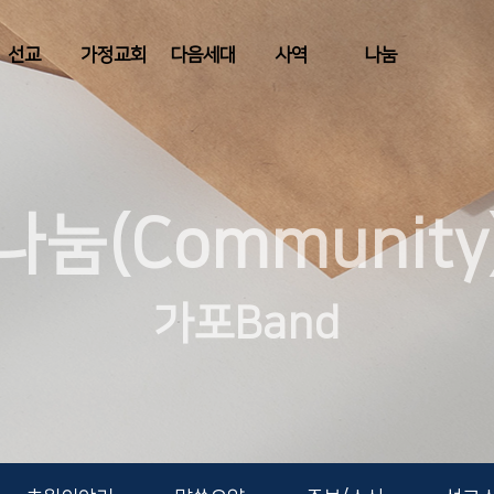
선교
가정교회
다음세대
사역
나눔
나눔(Community
가포Band