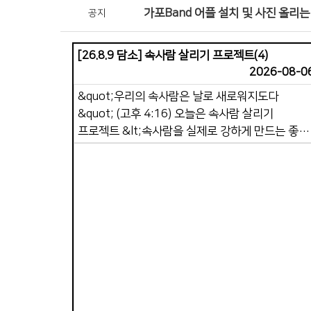
가포Band 어플 설치 및 사진 올리는
공지
[26.8.9 담소] 속사람 살리기 프로젝트(4)
2026-08-0
&quot;우리의 속사람은 날로 새로워지도다
&quot; (고후 4:16) 오늘은 속사람 살리기
프로젝트 &lt;속사람을 실제로 강하게 만드는 좋은
영적 습관 7가지&gt; 중 남은 3가지와 &lt;
속사람이 죽어가고 있을 때 나타나는 10가지 신호
&gt; 중 3가지를 말씀드리려 합니다. 5. 작은
순종을 실천하기. 속사람은 순종을 통해
성장합니다. 말씀을 듣기만 하면 속사람은 강해지
않습니다. 실제 행동할 때 강해집니다. 예를 들면
Views
용납하기, 이해하기, 정직하기, 선행하기, 죄를 끊기
등을 순종할 때, 이런 작은 순종이 쌓이면 속사람은
강건해집니다. 6. 하루 종일 틈틈이 영적 점검.
속사람이 강한 사람은 자신의 상태를 점검합니다.