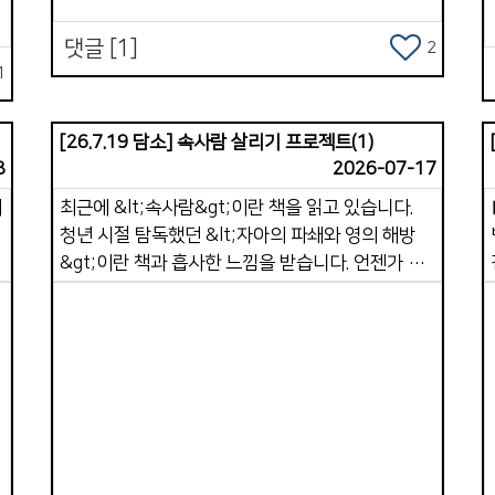
거듭했습니다 . 우리는 생각하기를 &#39;
댓글 [1]
가포교회 시니어들이 겨울 추위를 피해 쏭클라에
2
께
1
와서 한 달 살기를 하며 쉬기도하고 교회를 도우면
좋겠다&#39; 는 생각으로 센터에 상수도와
샤워실을 보수하며,페인트로 예쁘게 색칠하며,
[26.7.19 담소] 속사람 살리기 프로젝트(1)
둔
한
에어컨까지 설치하기로 했습니다 . 생각했습니다
8
2026-07-17
&#39; 이젠 가포교회도 수 년간 수고한
에
최근에 &lt;속사람&gt;이란 책을 읽고 있습니다.
선교사역이 정착되어 편안함을 누리겠구나 &#39;
청년 시절 탐독했던 &lt;자아의 파쇄와 영의 해방
했습니다 . &#39; 더불어 우리도 좀 더 편하고 좋은
&gt;이란 책과 흡사한 느낌을 받습니다. 언젠가 한
환경에서 많은 일을 이어 나가겠구나 &#39;
번 잘 정리해서 설교 말씀으로 전해드리고
생각했습니다. * 비자 문제로 귀국했는데 급성
싶습니다. 저자는 이 책에서 겉사람과 속사람의
합니
심근경색과 covid 19, 은퇴식, 그리고 협심증, 두
정의, 그리고 각각의 역할에 대해 말해줍니다.
게
번째 covid 19, 그리고 어지럼증과 독감으로 6년을
성경은 먼저 속사람이 존재한다고 말합니다.
침상과 더불어 지내며 기도했습니다. 주님, 왜 ?
&quot;그의 성령으로 말미암아 너희 속사람을
어찌하여 가포교회의 선교지를 바꾸십니까 ? 왜,
능력으로 강건하게 하시오며&quot;(엡 3:16).
우리의 삶을 이 땅 조국에 머물게 하십니까 ?
Views
또한 겉사람이 어떻게 행하는가에 따라 속사람이
그러던 중에 2023년부터 동남아 현지 리써치를
능력 있게 되기도 하고 죽어가기도 합니다.
하게 하셨습니다 . 우리가 걸어 온 10여년의