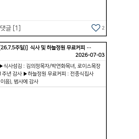
괴시킵니다. 5.세상 생각으로 마음을 채우는
관입니다. 겉사람이 하루 종일 세상 정보, 세상
욕심, 시기와 경쟁을 채우면 속사람은 점점
댓글 [1]
2
세속적인 가치관에 잠식됩니다. &ldquo;너희는 이
세대를 본받지 말고 마음을 새롭게 함으로 변화를
받으라&rdquo;(롬12:2). 6.순종을 미루는
[26.7.5주일)] 식사 및 하늘정원 무료커피 제공
도입니다. 하나님의 뜻을 알면서도 겉사람이
2026-07-03
행동하지 않으면, 속사람은 점점 힘을 잃게 됩니다.
▶식사섬김 : 김의정목자/박연화목녀, 로이스목장
순종은 속사람의 근육을 키워서 강하게 만드는
1주년 감사 ▶하늘정원 무료커피 : 전종식집사
련입니다. 7.하나님보다 자신을 중심에 두는
(이음), 범사에 감사
입니다. 겉사람이 삶의 중심을 자기 유익과 자기
뜻에 두면, 속사람은 점점 하나님과 멀어지게
다. 그래서 예수님은 &ldquo;날마다 자기를
부인하고 자기 십자가를 지고 나를 따르라&rdquo;
(눅9:23) 말씀하셨습니다. &lt;말씀묵상과 기도
&gt;로 충만함을 누리시길 바랍니다.
Views