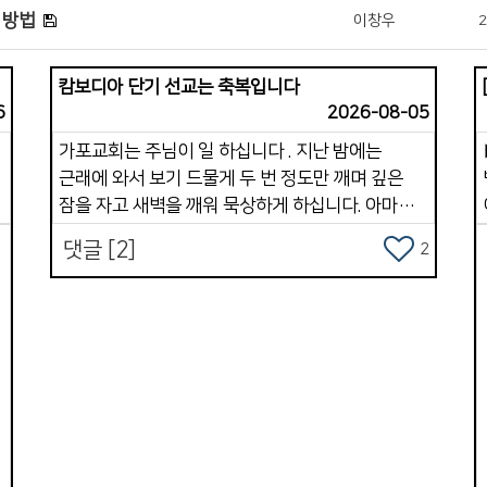
 방법
이창우
2
캄보디아 단기 선교는 축복입니다
6
2026-08-05
가포교회는 주님이 일 하십니다 . 지난 밤에는
근래에 와서 보기 드물게 두 번 정도만 깨며 깊은
잠을 자고 새벽을 깨워 묵상하게 하십니다. 아마도
박 전도사가 많은 시간을 캄보디아 단기 팀들과
댓글 [2]
2
함께 훈련과 파송, 그리고 5박 7일 사역을 잘
마치고 돌아 온 것도 한 몫을 한듯합니다 . 사실 지난
여러 해 동안 심근경색과 협심증, covid 19, 지독한
지
독감, 몸살, 어지럼증, 두통 등등으로 6년간
시달리고 있는 나의 몸과 영혼이였습니다 .
그럼에도 내 삶의 끈을 놓지 못하는 것이 하나
있었습니다 . 선교, 아니 정확하게는 태국을 향한
마음 이였습니다 . * 2009년 부르심이 있었을 때는
&quot; 가장 &quot;이라는 제목과 &quot; 늦은