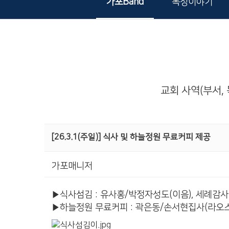
가포Band
목장이야기
교회 사역(부서, 
[26.3.1(주일)] 식사 및 하늘정원 무료커피 제공
가포매니저
▶식사섬김 : 유사홍/박정자성도(이음), 세례감사
▶하늘정원 무료커피 : 곽은동/손서현집사(라오스