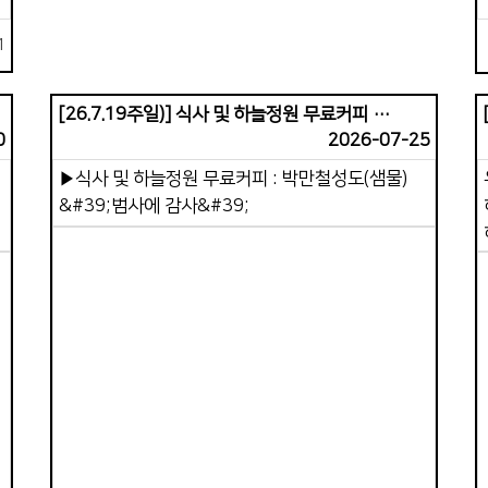
나이 &quot; 라는 핑계로 그렇게도 싫어하고
거부했던 시간들을 주님은 보듬어 주시고 달래
1
가
주시며 보내신 곳이라오스와 태국 남부지역인
쏭클라 교회였습니다. 처음 4 년 정도는 라오스어와
[26.7.19주일)] 식사 및 하늘정원 무료커피 제공
태국어를 배우며 문화차이까지로
0
2026-07-25
인하여힘들었습니다. 언어가 어느 정도 귀에
▶식사 및 하늘정원 무료커피 : 박만철성도(샘물)
들어오고 그 들 숲에 스며들 때, 그 땅에 지내는 것을
&#39;범사에 감사&#39;
방해하는 요인들이 있어 우리를 힘들게 했지만,
하나님은 가포 교회를 통해 우리를 그 땅에
머물기를 바라시는 것이 컸습니다 . 우리는
사역자라기보다는 예배자로서 그 땅에서 감사하며
기쁨으로 살아가는 시간들 이였습니다 . 해가
지나가며 주님은 우리가 해야 할 일들을 하나 씩
열어 주셨고, 교회 협력과 외부 사역을 병행
Views
시켰습니다. 피곤한 육체와는 달리 내 영혼은
삶
행복했습니다 . 그리고 가포교회를 향한 선교의
목표가 명확한 듯 학원 선교가 활발해지고 쏭클라
교회는 많은 영혼을 거두는 시간을 해마다