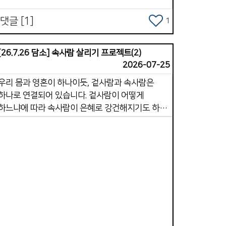
댓글 [1]
1
[26.7.26 담소] 속사람 살리기 프로젝트(2)
2026-07-25
우리 몸과 영혼이 하나이듯, 겉사람과 속사람은
하나로 연결되어 있습니다. 겉사람이 어떻게
하느냐에 따라 속사람이 은혜로 강건해지기도 하고,
약해지고 무뎌지기도 합니다. 따 라서 겉사람과
속사람의 인과관계의 원리를 알고, 어떻게 하면
속사람을 충만하게 만들어 갈지를 생각하며
살아가야 합니다. 속사람 살리기 프로젝트 두번째
시간으로 겉사람이 속사람을 죽이는 7가지 행동에
대해 생각해 보겠습니다. 1.말씀을 멀리하는
Views
입니다. 하나님의 말씀은 속사람의 양식입니다.
겉사람이 말씀을 읽지 않고 듣지 않으면, 속사람의
영적으로 굶주리게 됩니다. &ldquo; 사람은