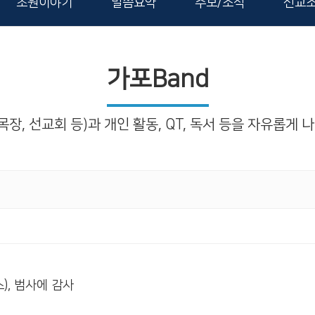
초원이야기
말씀요약
주보/소식
선교
가포Band
목장, 선교회 등)과 개인 활동, QT, 독서 등을 자유롭게
), 범사에 감사