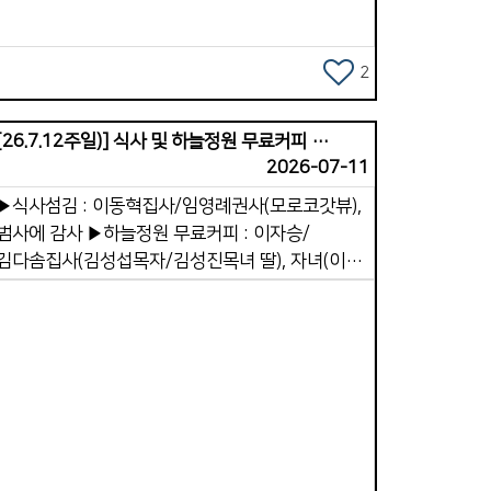
떡으로만 사는 것이 아니고, 하나님의 입에서
나오는 말씀으로 산다&rdquo;(마4:4)는 예수님의
말씀 그대로입니다. 2.기도를 중단하는 습관입니다.
2
기도는 하나님과의 영적 호흡입니다. 겉사람이
기도를 멈추면 속사람은 산소가 끊긴 것처럼 점점
[26.7.12주일)] 식사 및 하늘정원 무료커피 제공
해집니다. 따라서 성경은 &quot;쉬지 말고
2026-07-11
기도하라&quot;(살전5:17) 말씀합니다. 3.죄를
▶식사섬김 : 이동혁집사/임영례권사(모로코갓뷰),
가볍게 여기는 행동입니다. 겉사람이 죄를 반복하면
범사에 감사 ▶하늘정원 무료커피 : 이자승/
속사람의 양심이 무뎌집니다. 처음에는 마음이
김다솜집사(김성섭목자/김성진목녀 딸), 자녀(이룸)
찔리지만 계속 반복하면 양심이 굳어집니다. 양심이
첫돌 감사
화인 맞은 것같이 되는 일을 경계하며 피해야
다. 4.정욕과 쾌락을 따라 사는 삶입니다.
육체의 욕망을 따라 사는 삶은 속사람을 매우
빠르게 약화시킵니다. 성경은 &ldquo;육신을
위하여 심는 자는 육신으로부터 썩어질 것을
거두고, 성령을 위하여 심는 자는 영생을 거두리라
Views
&rdquo;(갈6:8)고 말씀하셨습니다. 이처럼 정욕
중심의 삶은 속사람의 거룩함과 민감함을