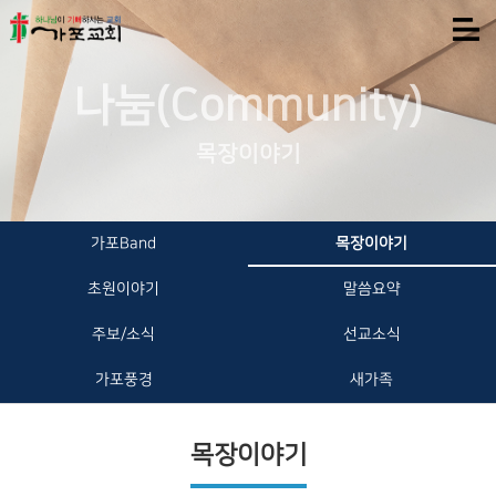
나눔(Community)
목장이야기
가포Band
목장이야기
초원이야기
말씀요약
주보/소식
선교소식
가포풍경
새가족
목장이야기