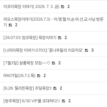
이코이목장 이야기( 2026. 7. 3. 금)
2
라오스목장이야기(2026.7.3) - 차.명.렬.이.순.아.선.교.사님 방문
기
2
[26.07.03 캄코목장] 목장이야기
2
[나리타목장 이야기:0703]:'꿈나무들의 이모저모'
3
[7월3일] 샬롬목장 모임~~♡
2
아비가일(26.7.2.목)
2
[6.28. 필리핀목장] 주일목장3
2
[방주목장] 6/30 VIP를 초대하다♡
2