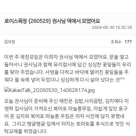
로이스목장 {260529} 권사님 댁에서 모였어요
2026-05-30 15:32:18
김의정
조회수
177
이번 주 목장모임은 이희자 권사님 댁에서 모였어요. 문을 열고
들어서니 권사님과 함께 유리접시에 담긴 싱싱한 꽃잎들이 우리
를 맞아 주었습니다. 사명을 다하고 바닥에 떨어진 꽃잎들을 주
워다 물 속에 넣어 두었더니 싱싱하게 다시 살아 났다는 것^^
오늘 권사님이 준비해 주신 애찬은 김밥,사리곰탕, 김치에다 이
명학 집사님이 가져오신 북어포 마늘쫑무침, 아쉽게 입맛 돋구
어 준 김치와 북어포 마늘쫑 무침은 미처 사진에 담지 못했네
요. 그리고 땡글땡글 입에서 터지는 토마토를 후식으로 멋진 식
탁교제를 하였습니다.