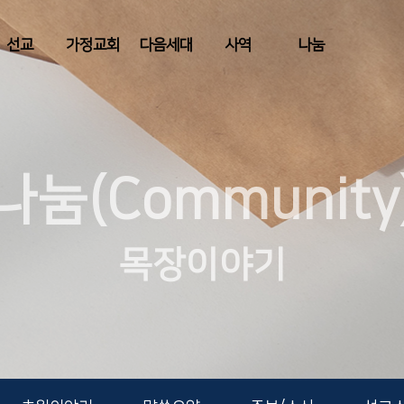
선교
가정교회
다음세대
사역
나눔
나눔(Community
목장이야기