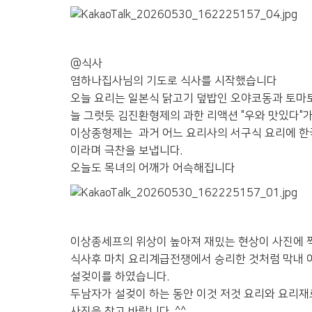
@식사
염하나집사님의 기도로 식사를 시작했습니다
오늘 요리는 일본식 닭고기 덮밥인 오야코동과 토
늘 그럿듯 김진환형제의 과한 리액션 "우와 맛있다"
이상종형제는 과거 어느 요리사의 서구식 요리에 한
이라며 극찬을 보냅니다.
오늘도 목녀의 어깨가 어슥해집니다
이상종세프의 위상이 높아져 재밌는 현상이 사진에 찍
식사후 마치 요리계급전쟁에서 승리한 것처럼 막내 
설겆이를 하였습니다.
두남자가 설겆이 하는 동안 이것 저것 요리와 요리재
사진을 참고 바랍니다. ^^