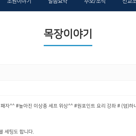
초원이야기
말씀요약
주보/소식
선교
목장이야기
자^^ #높아진 이상종 세프 위상^^ #원포인트 요리 강좌 # (염)하
블 세팅도 합니다.