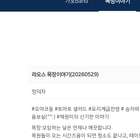
가포Band
목장이야기
라오스 목장이야기(20260529)
정덕자
#오야코동 #토마토 샐러드 #요리계급전쟁 # 승자와 패
음보살(^^;) #채원이의 신기한 이야기
목장 모임하는 날은 언제나 깨끗합니다.
목원들이 오는 시간즈음이 되면 청소도 끝나고, 테이