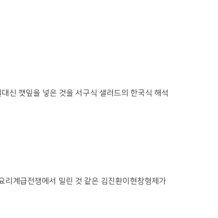
대신 깻잎을 넣은 것을 서구식 샐러드의 한국식 해석
 요리계급전쟁에서 밀린 것 같은 김진환이현창형제가