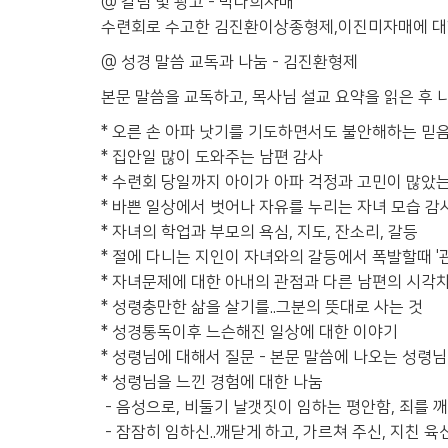
@ 칼럼 및 광고 - 박다희자매
수련회로 수고한 김진환이상종형제,이진미자매에 대
@ 성경 말씀 교독과 나눔 - 김진환형제
본문 말씀을 교독하고, 목사님 설교 요약을 읽은 후 
* 오른 손 아파 낫기를 기도하면서도 불안해하는 믿
* 집안일 많이 도와주는 남편 감사
* 수련회 당일까지 아이가 아파 걱정과 고민이 많았는
* 바쁜 일상에서 벗어나 자유를 누리는 자녀 모습 감
* 자녀의 학업과 부모의 욕심, 지도, 잔소리, 갈등
* 절에 다니는 지인이 자녀와의 갈등에서 폭발할때 '관
* 자녀문제에 대한 아내의 관점과 다른 남편의 시각차
* 성령충만한 삶을 살기를..그분의 뜻대로 사는 것
* 성경통독이후 느슨해진 일상에 대한 이야기
* 성령님에 대해서 질문 - 본문 말씀에 나오는 성령
* 성령님을 느낀 경험에 대한 나눔
- 음성으로, 비둘기 날갯짓이 임하는 평안함, 죄를 
- 잠잠히 임하신..깨닫게 하고, 가르쳐 주신, 지친 육신