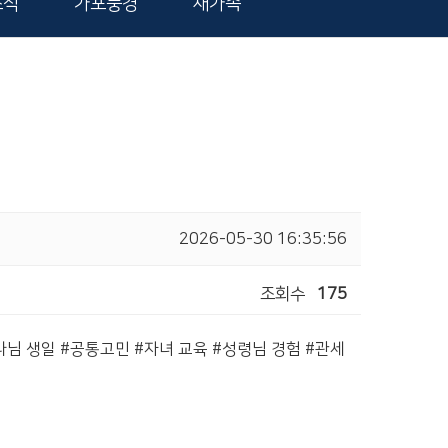
소식
가포풍경
새가족
2026-05-30 16:35:56
조회수
175
나님 생일 #공통고민 #자녀 교육 #성령님 경험 #관세