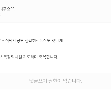
니구요^^;
다
히~ 식탁세팅도 정갈히~ 음식도 맛나게..
오스목장되시길 기도하며 축복합니다.
댓글쓰기 권한이 없습니다.