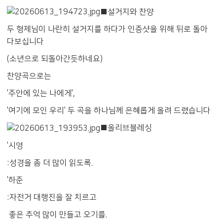
■설거지와 찬양
두 형제님이 나란히 설거지를 하다가 인증샷을 위해 뒤로 돌아
다보십니다
(소년으로 되돌아간듯하네요)
찬양곡으로는
'주안에 있는 나에게',
'여기에 모인 우리' 두 곡을 하나님께 은혜롭게 올려 드렸습니다
■올리브블레싱
'시영
:성경을 좀 더 많이 읽도록.
'하준
:자전거 대행진을 잘 치르고
좋은 추억 많이 만들고 오기를.