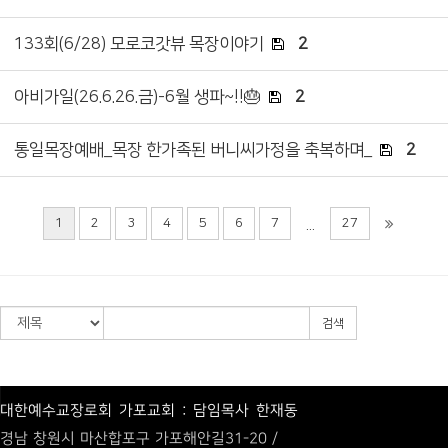
133회(6/28) 모로코갓뷰 목장이야기
2
아비가일(26.6.26.금)-6월 생파~!!🎂
2
통일목장예배_목장 한가족된 버니씨가정을 축복하며_
2
1
2
3
4
5
6
7
27
...
검색
대한예수교장로회 가포교회 : 담임목사 한재동
경남 창원시 마산합포구 가포해안길31-20 /