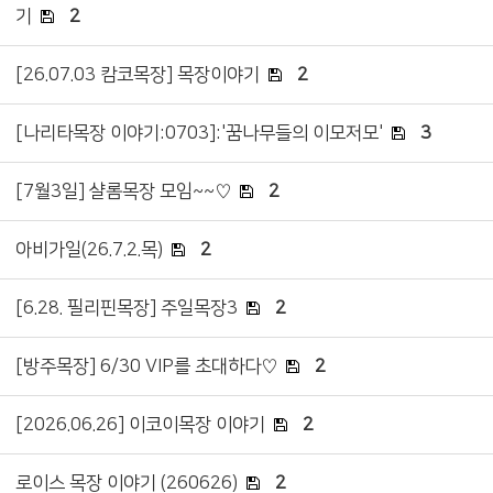
기
2
[26.07.03 캄코목장] 목장이야기
2
[나리타목장 이야기:0703]:'꿈나무들의 이모저모'
3
[7월3일] 샬롬목장 모임~~♡
2
아비가일(26.7.2.목)
2
[6.28. 필리핀목장] 주일목장3
2
[방주목장] 6/30 VIP를 초대하다♡
2
[2026.06.26] 이코이목장 이야기
2
로이스 목장 이야기 (260626)
2