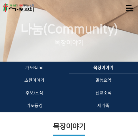
나눔(Community)
목장이야기
가포Band
목장이야기
초원이야기
말씀요약
주보/소식
선교소식
가포풍경
새가족
목장이야기