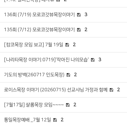
136회 (7/19) 모로코갓뷰목장이야기
3
135회 (7/12) 모로코갓뷰목장이야기
2
[캄코목장 모임 보고] 7월 19일
2
[나리타목장 이야기:0719]'작아진 나의모습'
3
기도의 방벽(260717 인도목장)
2
로이스목장 이야기 (20260715) 선교샤님 가정과 함꼐
2
[7월17일] 샬롬목장 모임~~~~
2
통일목장예배 _7월 12일
2