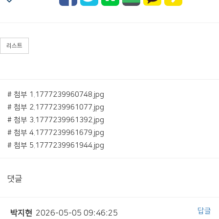
리스트
# 첨부 1.1777239960748.jpg
# 첨부 2.1777239961077.jpg
# 첨부 3.1777239961392.jpg
# 첨부 4.1777239961679.jpg
# 첨부 5.1777239961944.jpg
댓글
답글
박지현
2026-05-05 09:46:25