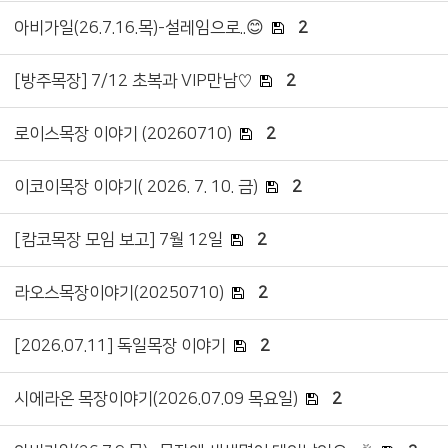
아비가일(26.7.16.목)-설레임으로..😊
2
[방주목장] 7/12 초복과 VIP만남♡
2
로이스목장 이야기 (20260710)
2
이코이목장 이야기( 2026. 7. 10. 금)
2
[캄코목장 모임 보고] 7월 12일
2
라오스목장이야기(20250710)
2
[2026.07.11] 독일목장 이야기
2
시에라온 목장이야기(2026.07.09 목요일)
2