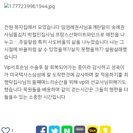
전원 목자집에서 모였습니다 임영례권사님표계란말이 숙례권
사님물김치 박철민집사님 프랑스산화이트와인으로 애찬을 나
누고ᆢ 주일말씀 특히 사도바울의 삶을 나누었습니다 나는 그
시절에 바울처럼 살 수 있었을까?/살지 못했을까?? 설왕설래했
습니다
Vip서호순님 수술후 잘 회복되어가는 중이라 감사하고 성욱이
가 미국텍사스삼성에 잘 도착한것에 감사하며 잘 적응하기를 최
평락집사님의 둘째며느리순산을 위해 vip와 선교사님위해기도
했습니다 목원들을 배웅하며 같이 걷는시간은 그들의 형편을 더
들을수 있는 소중한 시간입니다
1