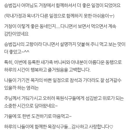
승범집사 어머님도 거창에서 함께하셔서 더 좋은 일정이 되었어요
(
막내가정과 목녀가 다른 일정으로 함께하지 못한 아쉬움이ㅜ
)
거창이 이렇게 좋은 동네인지
....
다니면서 보면서 먹으면서 계속
감탄이었네요
승범집사의 고향이라 다니면서 설명까지 덧붙혀 주니 먹고 보는 맛이
더 좋았고
~^^
특히
,
이번에 등록한 새가족 버니씨와 아내분이 아름다운 동행으로
하루의 시간이 행복하고 즐거웠음을 고백합니다
.
나들이 가기전 목자의 바쁜 일정으로 참석과 가더라도 잘 섬겨갈수
있을까 하는 염려는
주님께서 거둬가시고 오히려 목원식구들에게 섬김받고 위로가 되는
소중한 시간으로 담아왔네요
~
가을에 또 한번 도전하기로 마음먹고
~
하루의 나들이에 함께한 목장식구들
...
감사하고 사랑합니다♡