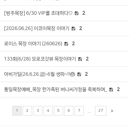
[방주목장] 6/30 VIP를 초대하다♡
2
[2026.06.26] 이코이목장 이야기
2
로이스 목장 이야기 (260626)
2
133회(6/28) 모로코갓뷰 목장이야기
2
아비가일(26.6.26.금)-6월 생파~!!🎂
2
통일목장예배_목장 한가족된 버니씨가정을 축복하며_
2
1
2
3
4
5
6
7
27
...