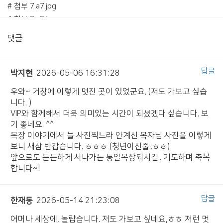
# 첨부 7.a7.jpg
# 첨부 8.a8.jpg
# 첨부 9.a9_1.jpg
댓글
# 첨부 10.a9.jpg
# 첨부 11.a10.jpg
# 첨부 12.a11.jpg
답글
박지현
2026-05-06 16:31:28
# 첨부 13.a12.jpg
우와~ 거창에 이렇게 멋진 곳이 있었군요. (저도 가보고 싶습
# 첨부 14.a13.jpg
니다. )
# 첨부 15.a14.jpg
VIP와 함께해서 더욱 의미있는 시간이 되셨겠다 싶습니다. 보
# 첨부 16.a15.jpg
기 좋네요. ^^
목장 이야기에서 늘 사진찍느라 안계신 목자님 사진을 이렇게
# 첨부 17.a16.jpg
보니 새삼 반갑습니다. ㅎㅎㅎ (청년이신줄..ㅎㅎ)
앞으로도 든든하게 서나가는 통일목장되시길.. 기도하며 축복
합니다~!
답글
한재동
2026-05-14 21:23:08
어머나 세상에, 놀랍습니다. 저도 가보고 싶네요,ㅎㅎ 저런 멋