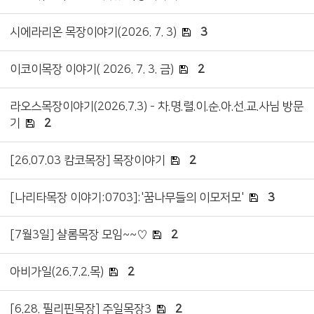
시에라리온 목장이야기(2026. 7. 3)
3
이코이목장 이야기( 2026. 7. 3. 금)
2
라오스목장이야기(2026.7.3) - 차.명.렬.이.순.아.선.교.사님 방문
기
2
[26.07.03 캄코목장] 목장이야기
2
[나리타목장 이야기:0703]:'꿈나무들의 이모저모'
3
[7월3일] 샬롬목장 모임~~♡
2
아비가일(26.7.2.목)
2
[6.28. 필리핀목장] 주일목장3
2