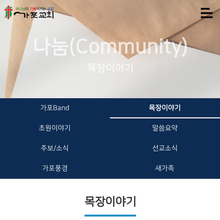
나눔(Community)
목장이야기
가포Band
목장이야기
초원이야기
말씀요약
주보/소식
선교소식
가포풍경
새가족
목장이야기