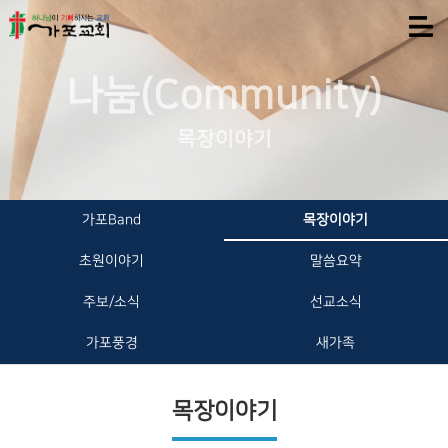
나눔(Community)
목장이야기
가포Band
목장이야기
초원이야기
말씀요약
주보/소식
선교소식
가포풍경
새가족
목장이야기