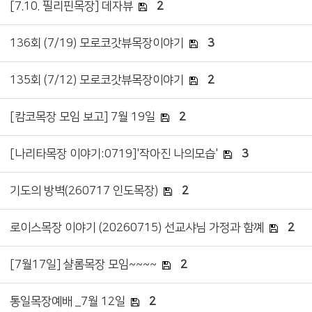
[7.10. 필리핀목장] 데자뷰
2
136회 (7/19) 모로코갓뷰목장이야기
3
135회 (7/12) 모로코갓뷰목장이야기
2
[캄코목장 모임 보고] 7월 19일
2
[나리타목장 이야기:0719]'작아진 나의모습'
3
기도의 방벽(260717 인도목장)
2
로이스목장 이야기 (20260715) 선교샤님 가정과 함꼐
2
[7월17일] 샬롬목장 모임~~~~
2
통일목장예배 _7월 12일
2