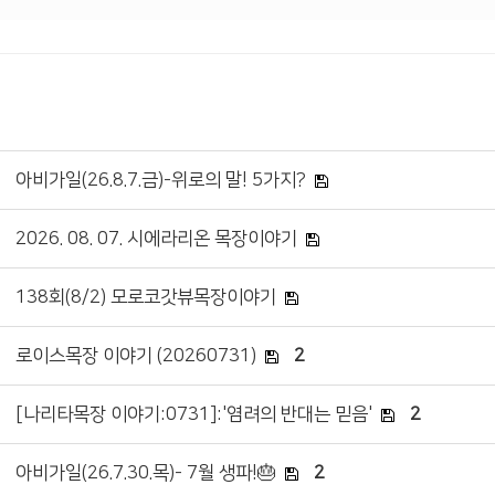
아비가일(26.8.7.금)-위로의 말! 5가지?
2026. 08. 07. 시에라리온 목장이야기
138회(8/2) 모로코갓뷰목장이야기
로이스목장 이야기 (20260731)
2
[나리타목장 이야기:0731]:'염려의 반대는 믿음'
2
아비가일(26.7.30.목)- 7월 생파!🎂
2