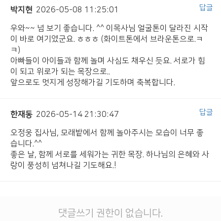
답글
박지현
2026-05-08 11:25:01
우와~~ 넘 보기 좋습니다. ^^ 이목사님 얼굴톤이 달라진 시작
이 바로 여기였군요. ㅎㅎㅎ (화이트톤에서 브라운톤으로.ㅋ
ㅋ)
아빠들이 아이들과 함께 놀며 사심도 채우신 듯요. 서로가 힘
이 되고 위로가 되는 목장으로..
앞으로도 멋지게 성장해가길 기도하며 축복합니다.
답글
한재동
2026-05-14 21:30:47
오정웅 집사님, 모래밭에서 함께 놀아주시는 모습이 너무 좋
습니다.^^
좋은 날, 함께 서로를 세워가는 귀한 목장. 하나님의 은혜와 사
랑이 풍성히 넘쳐나길 기도해요.!
댓글쓰기 권한이 없습니다.