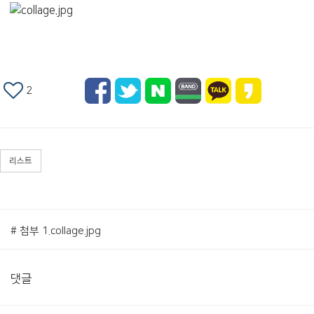
2
리스트
# 첨부 1.collage.jpg
댓글