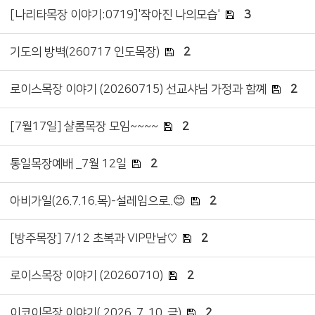
[나리타목장 이야기:0719]'작아진 나의모습'
3
기도의 방벽(260717 인도목장)
2
로이스목장 이야기 (20260715) 선교샤님 가정과 함꼐
2
[7월17일] 샬롬목장 모임~~~~
2
통일목장예배 _7월 12일
2
아비가일(26.7.16.목)-설레임으로..😊
2
[방주목장] 7/12 초복과 VIP만남♡
2
로이스목장 이야기 (20260710)
2
이코이목장 이야기( 2026. 7. 10. 금)
2