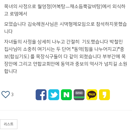
목녀의 사정으로 월영정(어복탕ㅡ채소듬뿍갈비탕)에서 외식하
고 로뎀에서
모였습니다 김숙례권사님은 시댁형제모임으로 참석하지못했습
니다
자녀들의 사정을 상세히 나누고 간절히 기도했습니다 박철민
집사님이 소중히 여기시는 두 단어 *동역(힘을 나누어지고)*중
보(합심기도) 를 목장식구들이 다 같이 외쳤습니다 부부간에 목
장안에 그리고 연합교회안에 동역과 중보의 역사가 넘치길 소원
합니다
3
리스트