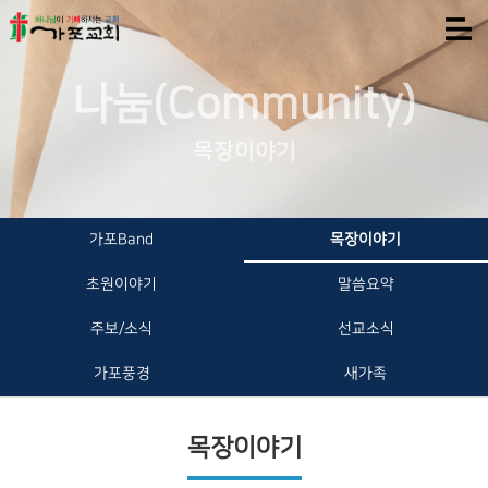
나눔(Community)
목장이야기
가포Band
목장이야기
초원이야기
말씀요약
주보/소식
선교소식
가포풍경
새가족
목장이야기