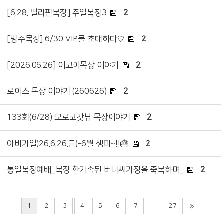
[6.28. 필리핀목장] 주일목장3
2
[방주목장] 6/30 VIP를 초대하다♡
2
[2026.06.26] 이코이목장 이야기
2
로이스 목장 이야기 (260626)
2
133회(6/28) 모로코갓뷰 목장이야기
2
아비가일(26.6.26.금)-6월 생파~!!🎂
2
통일목장예배_목장 한가족된 버니씨가정을 축복하며_
2
1
2
3
4
5
6
7
27
...