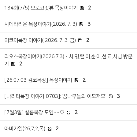
134회(7/5) 모로코갓뷰 목장이야기
2
시에라리온 목장이야기(2026. 7. 3)
3
이코이목장 이야기( 2026. 7. 3. 금)
2
라오스목장이야기(2026.7.3) - 차.명.렬.이.순.아.선.교.사님 방문
기
2
[26.07.03 캄코목장] 목장이야기
2
[나리타목장 이야기:0703]:'꿈나무들의 이모저모'
3
[7월3일] 샬롬목장 모임~~♡
2
아비가일(26.7.2.목)
2