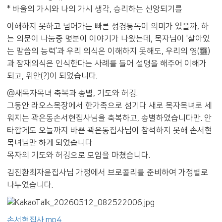
* 바울의 가시와 나의 가시 생각, 승리하는 신앙되기를
이해하지 못하고 넘어가는 빠른 성경통독이 의미가 있을까, 하
는 의문이 나눔중 몇분이 이야기가 나왔는데, 목자님이 '살아있
는 말씀의 능력'과 우리 의식은 이해하지 못해도, 우리의 영(靈)
과 잠재의식은 인식한다는 사례를 들어 설명을 해주어 이해가
되고, 위안(?)이 되었습니다.
@새목자목녀 축복과 송별, 기도와 허깅.
그동안 라오스목장에서 한가족으로 섬기다 새로 목자목녀로 세
워지는 곽은동손서현집사님을 축복하고, 송별하였습니다만. 안
타깝게도 오늘까지 바쁜 곽은동집사님이 참석하지 못해 손서현
목녀님만 하게 되었습니다
목자의 기도와 허깅으로 모임을 마쳤습니다.
김진환최자윤집사님 가정에서 브로콜리를 준비하여 가정별로
나누었습니다.
손서현집사.mp4