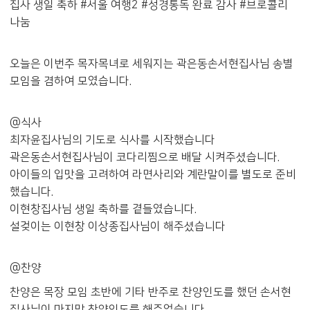
집사 생일 축하 #서울 여행2 #성경통독 완료 감사 #브로콜리
나눔
오늘은 이번주 목자목녀로 세워지는 곽은동손서현집사님 송별
모임을 겸하여 모였습니다.
@식사
최자윤집사님의 기도로 식사를 시작했습니다
곽은동손서현집사님이 코다리찜으로 배달 시켜주셨습니다.
아이들의 입맛을 고려하여 라면사리와 계란말이를 별도로 준비
했습니다.
이현창집사님 생일 축하를 곁들였습니다.
설겆이는 이현창 이상종집사님이 해주셨습니다
@찬양
찬양은 목장 모임 초반에 기타 반주로 찬양인도를 했던 손서현
집사님이 마지막 찬양인도를 해주었습니다.