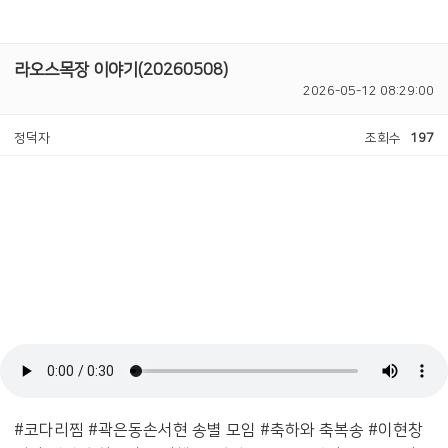
라오스목장 이야기(20260508)
2026-05-12 08:29:00
정덕자
조회수
197
#코다리찜 #곽은동손서현 송별 모임 #축하와 축복송 #이현창