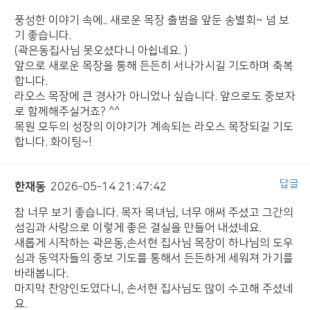
풍성한 이야기 속에.. 새로운 목장 출범을 앞둔 송별회~ 넘 보
기 좋습니다.
(곽은동집사님 못오셨다니 아쉽네요. )
앞으로 새로운 목장을 통해 든든히 서나가시길 기도하며 축복
합니다.
라오스 목장에 큰 경사가 아니었나 싶습니다. 앞으로도 중보자
로 함께해주실거죠? ^^
목원 모두의 성장의 이야기가 계속되는 라오스 목장되길 기도
합니다. 화이팅~!
답글
한재동
2026-05-14 21:47:42
참 너무 보기 좋습니다. 목자 목녀님, 너무 애써 주셨고 그간의
섬김과 사랑으로 이렇게 좋은 결실을 만들어 내셨네요.
새롭게 시작하는 곽은동,손서현 집사님 목장이 하나님의 도우
심과 동역자들의 중보 기도를 통해서 든든하게 세워져 가기를
바래봅니다.
마지막 찬양인도였다니, 손서현 집사님도 많이 수고해 주셨네
요.