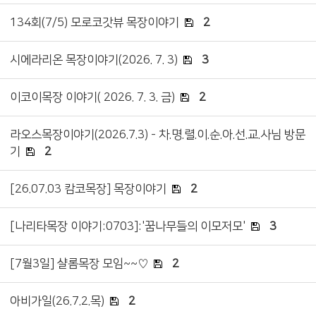
134회(7/5) 모로코갓뷰 목장이야기
2
시에라리온 목장이야기(2026. 7. 3)
3
이코이목장 이야기( 2026. 7. 3. 금)
2
라오스목장이야기(2026.7.3) - 차.명.렬.이.순.아.선.교.사님 방문
기
2
[26.07.03 캄코목장] 목장이야기
2
[나리타목장 이야기:0703]:'꿈나무들의 이모저모'
3
[7월3일] 샬롬목장 모임~~♡
2
아비가일(26.7.2.목)
2