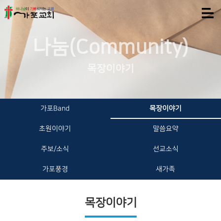
나눔(Community)
목장이야기
가포Band
목장이야기
초원이야기
말씀요약
주보/소식
선교소식
가포풍경
새가족
목장이야기