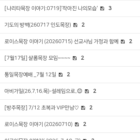
[나리타목장 이야기:0719]'작아진 나의모습'
3
기도의 방벽(260717 인도목장)
2
로이스목장 이야기 (20260715) 선교샤님 가정과 함꼐
2
[7월17일] 샬롬목장 모임~~~~
2
통일목장예배 _7월 12일
2
아비가일(26.7.16.목)-설레임으로..😊
2
[방주목장] 7/12 초복과 VIP만남♡
2
로이스목장 이야기 (20260710)
2