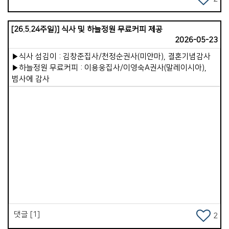
기꺼이 섬겨주시는 그 마음을 알기에, 더 바르고 좋은 목사가
되도록 힘쓰겠습니다. 장로님들을 비롯해 목자&middot;
[26.5.24주일)] 식사 및 하늘정원 무료커피 제공
목녀님들, 항존직과 모든 교우님께 깊이 감사드립니다.
2026-05-23
외람되지만 제 아내에게도 고마움을 전하고 싶습니다.언제나
든든한 조력자가 되어 애써주어 참 감사합니다. 올해 안식년을
▶식사 섬김이 : 김창준집사/천정순권사(미얀마), 결혼기념감사
맞아 교회의 배려로 6월과 9월, 두 달간 안식월을 갖게
▶하늘정원 무료커피 : 이용웅집사/이영숙A권사(말레이시아),
되었습니다. 6월의 첫 안식월 일정은 대략 이러합니다. 먼저
범사에 감사
&#39;기쁨넘치는교회&#39;에서 10일간 연수과정을
진행합니다.다른 교회를 탐방하며 보고 배우는 일은 제게 매우
유익한 시간이 될 것입니다. 이어 5일 정도 &#39;
이코이노아루교회&#39;를 탐방하고, 남은 한 주간은 지인
목회자들과 교제하며 콤케드 사역 연결 등으로 시간을 보낼
계획입니다. 아이들만 두고 수일씩 집을 비우는 것이 미안하고
부담되지만, 지금까지도 잘 해 주었고, 잘 하리라 믿고 일정을
Views
잡았습니다. 배려해 주신 교회에 다시 한번 감사드립니다. 새벽과
수요기도회를 섬겨주실 말씀 사역자님들께도 깊이 감사드립니다.
건강히 잘 다녀오겠습니다. 저의 마음과 소식, 당부사항 등은
칼럼으로 대신하겠습니다. 평강의 아버지 하나님께서 우리
가운데 늘 함께하십니다.
댓글 [1]
2