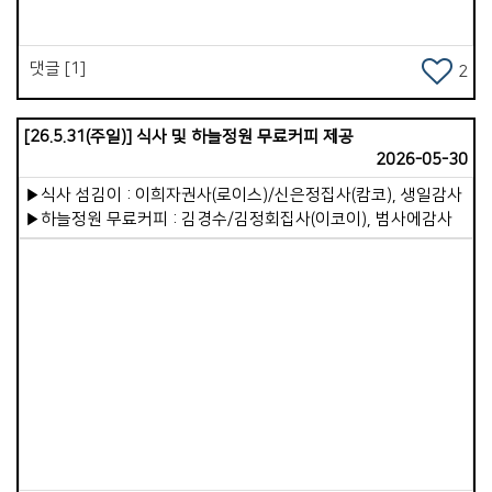
분 한 분이 끊임없이 성장해가야하며, 리더십의 역량이 강화되고,
27개 목장이 든든하게 서가야 합니다. 하나님께서 우리교회를
귀한 통로로 사용해 주시길 기도합니다.
댓글 [1]
2
[26.5.31(주일)] 식사 및 하늘정원 무료커피 제공
2026-05-30
▶식사 섬김이 : 이희자권사(로이스)/신은정집사(캄코), 생일감사
▶하늘정원 무료커피 : 김경수/김정회집사(이코이), 범사에감사
Views