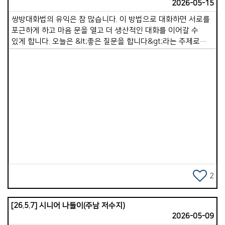
2026-05-15
쌍방대화법의 유익은 참 많습니다. 이 방법으로 대화하면 서로를
포근하게 하고 마음 문을 열고 더 생산적인 대화를 이어갈 수
있게 합니다. 오늘은 &lt;좋은 질문을 합니다&gt;라는 주제로
질문의 실례(일상적 질문/신앙적 질문)를 적어 보았습니다. 1.
좋은 일을 묻습니다.(신앙적 북돋움과 감사) 1)자랑할 것을
묻습니다. 일상)이번 주 칭찬을 받았거나, 스스로 생각해도
&lsquo;이건 참 잘했다&rsquo; 싶어 뿌듯했던 일이 있었나요?
신앙)최근에 하나님께서 응답해주신 기도제목이나 우리
목장식구들에게 꼭 자랑하고 싶은 은혜가 있다면 나누어주세요.
Views
2)재미있었던 것을 묻습니다. 일상)요즘 소소하게 웃을 일이 뭐가
있었나요? 신앙)교회봉사나 목장모임을 하면서 최근에 가장
즐겁고 활력이 넘쳤던 순간은 언제였나요? 3)유익한 것을
묻습니다. 일상)최근에 읽은 책이나 유튜브영상 중에서 내 삶에
참 유익하다고 느꼈던 것이 있다면 소개해 주세요. 신앙)이번주
주일 말씀이나 개인 큐티(QT) 중에서 가장 크게 유익이 되었던
2
것은 무엇이었나요? 4)감사한 일을 묻습니다. 일상)지난 한
주간을 돌아볼 때, 가장 감사했던 일 딱 한가지만 꼽는다면
[26.5.7] 시니어 나들이(주남 저수지)
무엇인가요? 신앙)지금 내 삶의 상황이 완벽하지 않더라도
2026-05-09
하나님을 바라보며 고백할 수 있는 큰 감사의 제목은