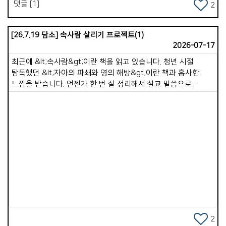
자기를 부인하고 자기 십자가를 지고 나를 따르라&rdquo;
댓글 [1]
2
(눅9:23) 말씀하셨습니다. &lt;말씀묵상과 기도&gt;로 충만함을
누리시길 바랍니다.
[26.7.19 담소] 속사람 살리기 프로젝트(1)
2026-07-17
최근에 &lt;속사람&gt;이란 책을 읽고 있습니다. 청년 시절
탐독했던 &lt;자아의 파쇄와 영의 해방&gt;이란 책과 흡사한
느낌을 받습니다. 언젠가 한 번 잘 정리해서 설교 말씀으로
전해드리고 싶습니다. 저자는 이 책에서 겉사람과 속사람의 정의,
그리고 각각의 역할에 대해 말해줍니다. 성경은 먼저 속사람이
존재한다고 말합니다. &quot;그의 성령으로 말미암아 너희
속사람을 능력으로 강건하게 하시오며&quot;(엡 3:16). 또한
겉사람이 어떻게 행하는가에 따라 속사람이 능력 있게 되기도
하고 죽어가기도 합니다. 디모데전서 5장 6절이 &quot;향락을
Views
좋아하는 자는 살았으나 죽었느니라&quot;라고 말씀하는
것처럼 말입니다. 즉, &lt;겉사람은 속사람을 돌보는 &#39;통로
&#39;&gt;입니다. 겉사람은 몸, 행동, 습관, 환경, 시간을
사용하고, 속사람은 영, 마음, 믿음, 양심, 하나님과의 관계에 속해
있습니다. 다시 말해 겉사람이 영적 환경을 만들 때, 속사람은
비로소 생명을 얻게 됩니다. 예를 들면 이렇습니다. 겉사람이
2