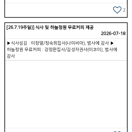
것처럼 점점 둔해집니다. 따라서 성경은 &quot;쉬지 말고
캄보디아를 중보하기 위하여 가포교회를 사용하시기를 원하시는
기도하라&quot;(살전5:17) 말씀합니다. 3.죄를 가볍게 여기는
2
주님의 마음이 나를 어루만지시기 때문입니다. 가포교회를 강한
행동입니다. 겉사람이 죄를 반복하면 속사람의 양심이
용사로 인정하시고 택하시고 보내시는 하나님은 가포 가족이 한
무뎌집니다. 처음에는 마음이 찔리지만 계속 반복하면 양심이
마음이 되어 주라, 가라, 보내라, 라는 우리의 고백을
[26.7.19주일)] 식사 및 하늘정원 무료커피 제공
굳어집니다. 양심이 화인 맞은 것같이 되는 일을 경계하며 피해야
상기시키시며 순종하기를 원하십니다 . 태국에서 그리스도의
2026-07-18
합니다. 4.정욕과 쾌락을 따라 사는 삶입니다. 육체의 욕망을 따라
군사가 되어 무슬림의 북상을 막고 편안한 쉼을 바라는 나와
사는 삶은 속사람을 매우 빠르게 약화시킵니다. 성경은 &ldquo;
우리의 연약함을 주님은 더 강한 용사의 기개로영적으로 중요한
▶식사섬김 : 이정열/정숙희집사(나미비아), 범사에 감사 ▶
육신을 위하여 심는 자는 육신으로부터 썩어질 것을 거두고,
지역중에 하나인 곳, 일대일로의 남하정책의 길목에 선
하늘정원 무료커피 : 강정완집사/김성자권사(이코이), 범사에
성령을 위하여 심는 자는 영생을 거두리라&rdquo;(갈6:8)고
캄보디아에서 더악한 세력과 싸우기를 바라시며 자격을 주시고
감사
말씀하셨습니다. 이처럼 정욕 중심의 삶은 속사람의 거룩함과
맡기시는 것입니다. 물론 선교는 준비 과정부터 마친 후 까지
민감함을 파괴시킵니다. 5.세상 생각으로 마음을 채우는
힘들고 어렵습니다. 그러나 영혼은 행복하고 기쁨이 있습니다.
습관입니다. 겉사람이 하루 종일 세상 정보, 세상 욕심, 시기와
그리고 주님이 기뻐하시는 일 중에 하나입니다. 주님이
경쟁을 채우면 속사람은 점점 세속적인 가치관에 잠식됩니다.
가포교회를 향하여 축복의 문을 열어 주셨습니다. 이제 그 열매는
&ldquo;너희는 이 세대를 본받지 말고 마음을 새롭게 함으로
순종을 얼마 만큼 선택 하느냐에 달려있는 우리의몫입니다 .
변화를 받으라&rdquo;(롬12:2). 6.순종을 미루는 태도입니다.
그동안 가포교회가 순종과 기도의 능력을 힘입었다는 것과 강한
하나님의 뜻을 알면서도 겉사람이 행동하지 않으면, 속사람은
Views
용사로 인정받음과 증거의 한 모습인 것 같아서, 저도 순종의
점점 힘을 잃게 됩니다. 순종은 속사람의 근육을 키워서 강하게
길에서 이제 태국을 내려놓고 주님의 뜻과 나라와 백성을 위해서
만드는 훈련입니다. 7.하나님보다 자신을 중심에 두는 삶입니다.
기도하기로 마음 가져보는 아침입니다 . - 2026. 08. 05. 아침/
겉사람이 삶의 중심을 자기 유익과 자기 뜻에 두면, 속사람은
월영마을에서
점점 하나님과 멀어지게 됩니다. 그래서 예수님은 &ldquo;날마다