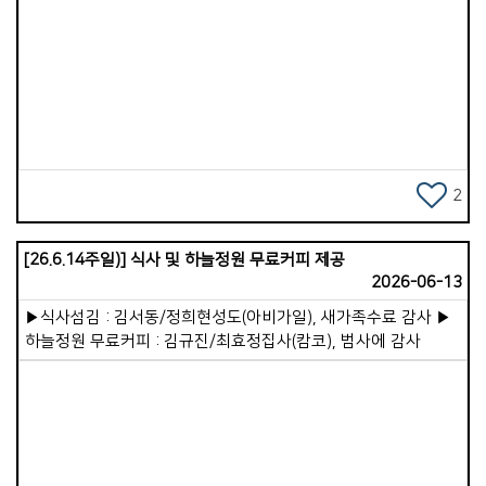
감동과 도전을 받을 수 있었습니다. 기쁨넘치는교회는 참으로
성령 충만한 교회였습니다. 성도 모두가 늘 기도할 수 있도록 온
&middot;오프라인 기도 사역이 잘 이루어져 있고, 이러한
Views
기도의 열정이 곧 교회의 저력이라는 것을 깊이 깨달았습니다.
개인적으로는 세 차례의 산기도를 통해 청년기 기도원에서의
시간이 떠올랐고, 하나님께서 제게 다시금 그 기도의 열정을
원하신다는 마음을 주셨습니다. 우리 가포교회도 성령 충만하기
위해 더 많이, 더 깊이 기도하는 교회가 되기를 바래봅니다. 이
글을 읽으실 즈음, 저와 아내는 전지석 선교사님이 사역하시는
2
일본 이코이노아루교회에 있을 것입니다. 주일예배 말씀을
나누고 성도들과 교제할 예정입니다. 현재 이코이노아루교회는
[26.6.14주일)] 식사 및 하늘정원 무료커피 제공
새 예배당 부지계약을 위해 작정기도를 드리고 있고, 우리 교회도
2026-06-13
함께 기도로 동역 중입니다. 하나님께서 이 일을 순탄하게 이루어
주시기를 원하며, 저와 아내의 방문이 헌신하시는 전 선교사님
▶식사섬김 : 김서동/정희현성도(아비가일), 새가족수료 감사 ▶
부부에게 작은 위로와 격려가 되기를 바랍니다. 저는 우리
하늘정원 무료커피 : 김규진/최효정집사(캄코), 범사에 감사
가포교회가 가정교회라는 사실이 참으로 감사합니다. 목회자가
자리를 비워도, 작은교회인 가정교회를 묵묵히 목양해 주시는
목자&middot;목녀님들이 계시기 때문입니다. 앞으로 제 소망은
27개의 가정교회가 더욱 든든히 서가고, VIP 비신자를 초대해
복음을 전하며, 예수님을 영접하고 세례받는 이들이 곳곳에서
일어나는 것입니다. 지금도 그 귀한 일을 이루어주고 계시고,