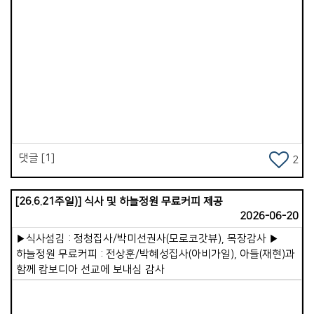
마찬가지였습니다. 그러나 예수님께서 어둠을 몰아내고 죽음을
이기심으로 승리하셨고, 하나님의 교회도 끝내 승리할 것이라고
선언해 주셨습니다.&gt; 그래서 저는 이코이노아루교회가
앞으로 예배당 이전을 순조롭게 마치고, 더 많은 영혼이 구원받아
하나님 나라의 백성으로 살아가게 될 것을 믿음으로
Views
선포했습니다. 이 교회에는 삶이 변화된 귀한 증인이 있습니다.
26살에 세 아이의 아빠가 된 &#39;료헤이&#39; 형제입니다.
변화되기 전, 청소년 시절의 료헤이는 자타가 공인하는
문제아였습니다. 폭주족으로 차를 못으로 긁고 다니며 무서운
눈빛을 가진 반항아였습니다. 폭력적인 가정환경 속에서 말도
댓글 [1]
2
거의 하지 않고 살았습니다. 전 선교사님 부부는 이런 청년을
한없이 품어주었습니다. 일주일에 4일 이상을 교회에서 살다시피
곁에 두며 밥을 차려주고 사랑으로 섬겼습니다. 결국 그의
[26.6.21주일)] 식사 및 하늘정원 무료커피 제공
내면에서 어둠이 떠나가고, 예수님을 영접함으로 생명의 빛이
2026-06-20
들어왔습니다. 아직 부족한 부분은 있지만 지금은 든든한
▶식사섬김 : 정청집사/박미선권사(모로코갓뷰), 목장감사 ▶
일꾼으로 협력하고 있습니다. 이처럼 하나님께서는 사람을
하늘정원 무료커피 : 전상훈/박혜성집사(아비가일), 아들(재현)과
변화시키십니다. 예수님은 지금도 여전히 일하고 계십니다.
함께 캄보디아 선교에 보내심 감사
진리는 승리합니다.