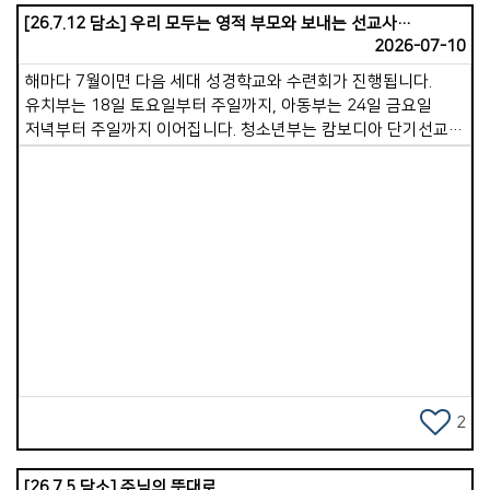
누리시기를 축복합니다.
[26.7.12 담소] 우리 모두는 영적 부모와 보내는 선교사입니다.
2026-07-10
해마다 7월이면 다음 세대 성경학교와 수련회가 진행됩니다.
유치부는 18일 토요일부터 주일까지, 아동부는 24일 금요일
저녁부터 주일까지 이어집니다. 청소년부는 캄보디아 단기선교에
절반가량 참여하기 때문에, 8월에 하루 수련회로 계획하고
있습니다. 특별히 이번 여름에는 격년으로 진행되는 단기선교에
다음세대가 주축이 되어 참여합니다. 장년 성도님들까지 총
31명의 팀이 꾸려졌습니다. 캄보디아에 계신 후원 선교사님 세
가정과 함께 교제하며 사역을 적극적으로 지원하게 될 것입니다.
성도님들께 부탁드리고 싶은 것은 성경학교, 수련회,
Views
단기선교팀의 든든한 후원자가 되어 달라는 것입니다. 주보 안쪽
면을 보시면 유치부, 아동부, 청소년부, 단기선교팀의 명단이
있습니다. 이들의 이름을 하나하나 불러가며 기도해 주십시오.
영적 양육자가 되어 주십시오. 한 아이를 온 마을이 길러낸다는
말처럼, 교회 공동체가 함께 길러간다는 마음으로 동참해
주시기를 부탁드립니다. 공동체의 기도가 땀 흘려 수고하는 모든
2
분에게 큰 힘이 될 것입니다. 무엇보다 교사 선생님들을
축복합니다. 무더위에 아이들과 놀아주고, 말씀을 가르치며,
[26.7.5 담소] 주님의 뜻대로