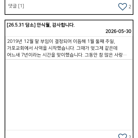
댓글 [1]
2
[26.5.31 담소] 안식월, 감사합니다.
2026-05-30
2019년 12월 말 부임이 결정되어 이듬해 1월 둘째 주일,
가포교회에서 사역을 시작했습니다. 그때가 엊그제 같은데
어느새 7년이라는 시간을 맞이했습니다. 그동안 참 많은 사랑을
받았습니다. 제가 드린 것보다 받은 사랑이 무한히 크고, 베푼
것과 비교할 수 없을 만큼 많은 섬김을 받았습니다. 돌아보면
한없는 은혜입니다. 감사를 다 표현하지 못했던 저의 부족함을
넓은 마음으로 헤아려 주시고, 지금껏 보내주신 따뜻한 응원과
격려를 앞으로도 지속적으로 부탁드립니다. 저는 그 어떤
목회자보다 행복한 사람입니다. 가포 가족 한 분 한 분이 더할
Views
나위 없이 좋은 동역자가 되어주셨고, 지금도 그러하시기
때문입니다. 우리 교회라고 왜 부족한 점이 없겠습니까. 하나하나
살펴보면 아쉽고 모자란 부분이 보일 것입니다. 그러나 있는 모습
그대로 품으시는 하나님께서 우리를 변함없이 사랑하시며,
우리를 향한 선한 꿈을 친히 이루어 주실 것을 굳게 믿습니다. 저
역시 부족함이 많은 목사입니다. 그럼에도 용납하고 인내하며
2