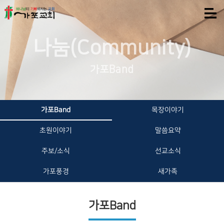
나눔(Community)
가포Band
가포Band
목장이야기
초원이야기
말씀요약
주보/소식
선교소식
가포풍경
새가족
가포Band