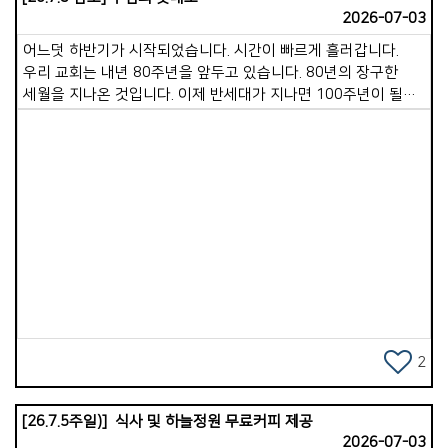
사랑의 섬김으로 헌신해 주고 계십니다. 특별히 물놀이를
2026-07-03
준비하는 수고는 이루 말할 수 없는 헌신입니다. 무거운 풀장과
슬라이드를 밖으로 이동하여 펴서 청소하고, 물을 받고, 다 쓴
어느덧 하반기가 시작되었습니다. 시간이 빠르게 흘러갑니다.
다음 다시 깨끗이 청소하여 제자리에 정리해 두는 일은 보통 고된
우리 교회는 내년 80주년을 앞두고 있습니다. 80년의 장구한
일이 아닐 수 없습니다. 우리 교회가 이 일을 수년째 거뜬히
세월을 지나온 것입니다. 이제 반세대가 지나면 100주년이 될
감당해 오고 있는 것은 남선교회 형제님들의 기꺼운 수고
것입니다. 한 달간의 안식월을 보내며 많은 배움과 경험, 쉼을
덕분입니다. 깊은 감사와 격려의 박수를 보내드립니다. 29일
누렸습니다. 그러면서 교회의 미래를 그리며 앞으로 어떻게
수요일부터는 단기선교 비전트립팀이 출발합니다. 다음세대
나아가야 할지 깊이 생각했습니다. 개인적으로는 믿음의 진보를
단기선교는 여러가지 의미가 함께 들어있습니다. 다음 세대가
보이는 삶, 하나님을 기쁘시게 할 것이 무엇인지 분별하며
직접 현지 봉사에 참여합니다. 그래서 &#39;봉사선교&#39;
합당하게 살아갈 것을 다짐했습니다. 교회적으로는 가포교회
입니다. 또 복음을 증거하기 위해 다양한 공연을 선보이기에
모든 성도님이 더 온전한 예수님의 제자로 서는 것입니다. 지금도
&#39;복음선교&#39;입니다. 그리고 선교지의 상황과
Views
각 목장에서 참 잘하고 계십니다. 그러나 주님은 우리가 한 걸음
선교사님의 헌신을 직접 보면서 하나님이 주시는 마음의 소원과
더 나아오기를 원하십니다. 주님께 더 가까이 가는 것이 곧
꿈을 깨닫게 되기 때문에 &lsquo;비전트립&#39;이라 말할 수
그분만큼 자라가는 길입니다. 그리하여 더 많은 이들이 하나님의
있습니다. 아이들이 무엇을 보고 오든, 무엇을 경험하든, 분명히
영광을 높이며, 영광스러운 예배를 올려드리는 것입니다. 이렇게
말씀하시는 하나님의 음성을 듣고 하나님의 마음을 깨닫게 될
영적인 성장과 삶의 성숙이 이루어지면 하나님 나라는
것입니다. 이들을 뒷받침하기 위해 동행해 주시는 모든
자연스럽게 확장될 것입니다. 성령이 충만해지면 증인이 된다
2
장년성도님도 마찬가지 은혜를 누리시리라 생각합니다. 이제
하신 것처럼, 받은 은혜와 사랑, 구원의 기쁨을 세상에 전하는
남은 자들은 &#39;보내는 선교사&#39;의 마음으로 이번
통로가 될 것입니다. 저는 이 귀한 사명을 위해 우리 교회가 성령
단기선교에 기꺼이 동참해 주시기를 부탁드립니다. 간절한
[26.7.5주일)] 식사 및 하늘정원 무료커피 제공
충만한 교회가 되도록 더욱 힘을 기울이려 합니다. 여기에 꼭
기도로 동참해 주십시오. 정성 어린 물질로 동참해 주십시오.
2026-07-03
필요한 것이 사모하는 마음입니다. 예수님은 &ldquo;의에 주리고