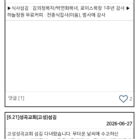
하나님 나라 확장에 여러분이 직접 벽돌 한 장을 쌓아 올려
목마른 자가 배부를 것&rdquo;이라 하셨습니다. 성도님들도
▶식사섬김 : 김의정목자/박연화목녀, 로이스목장 1주년 감사 ▶
주십시오. 하나님께서 참으로 기쁘게 받아주실 것입니다.
나름대로 인생의 마스터플랜을 그려보시기를 바랍니다. 5년 후,
하늘정원 무료커피 : 전종식집사(이음), 범사에 감사
10년 후 믿음 안에서 더 성장해 있을 자신의 모습을 상상해
보십시오. 현재의 시련도 넉넉히 이겨내게 될 것입니다. 그런데
이를 위해 꼭 필요한 한 가지가 있습니다. 시설의 리뉴얼입니다.
이미 성도님들 안에 건축에 대한 오랜 염원이 있음을 압니다.
현재 교회 시설은 매우 낡고 노후화되어 있습니다. 계속 열심히
관리하며 사용 중이지만, 어르신들의 계단 문제와 전기, 누수
등의 문제는 마냥 미루고 있을 수만은 없습니다. 적절한 때에
Views
하나님께서 다시 새롭게 단장할 여건을 마련해 주시리라
믿습니다. 다음 세대의 미래를 생각할 때 그 소망은 더욱
간절해집니다. 누군가 저에게 &ldquo;목회 계획이 무엇이냐?
&rdquo; 묻는다면, &ldquo;주님이 원하시는 대로..&rdquo;라고
대답하고 싶습니다. 우리 교회가 주님이 원하시는 방향으로
댓글 [1]
2
나아가기만 한다면, 하나님께서 더 귀하고 좋은 것으로 채워주실
것입니다. 우리가 할 일은 주님의 뜻을 알고 그 뜻에 온전히
순종하며 사는 것입니다. 새롭게 시작되는 하반기, 주님과 더욱
[6.21]성곡교회(고성)섬김
깊어지는 복된 여정이 되시기를 축복합니다.
2026-06-27
고성성곡교회 섬김 다녀왔습니다. 무더운 날씨에 수고하신