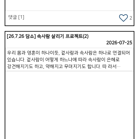
받습니다.그래서 마음을 지키는 것이 중요합니다. 하루 동안
&quot;사업으로 시작한 운하 건설 협력이 2018년경에는 국가
불필요한 비교, 분노, 정욕, 불평 같은 생각이 들어오면 즉시
&#39; 일대일로 &quot; 사업으로 추진되기 시작하였습니다. [
정리해야 합니다. 마음을 지키는 사람은 속사람이 깨끗하고
댓글 [1]
2
현재, COVID 19와 경제 부실로 운하에서 일부 육로 철로 건설로
강하게 유지됩니다. 속사람이 강건하면 삶에 여유로움이 생기고,
변경 추진 중 ] * 동남아에서 중국 일대일로 남하 정책 사업을
내 주변의 사람들에게 좋은 것을 나눌 수 있습니다. 좋은 영적
간추려 보면 ( 중국 중심화, 중국화, 경제 식민지 정책 ) 인도:
습관으로 속사람이 강건한 삶이 되시기를 바랍니다.
[26.7.26 담소] 속사람 살리기 프로젝트(2)
적대국으로 협력 사업이 전혀 안 됨 . 미얀마: 양곤항에서
2026-07-25
운남성까지 고속도로 협약 진행 중에 내전으로 인하여 잠정 보류.
우리 몸과 영혼이 하나이듯, 겉사람과 속사람은 하나로 연결되어
[ 조건: 양곤항에서 운남성까지 가스관 설치, 양곤항 중국 군함
있습니다. 겉사람이 어떻게 하느냐에 따라 속사람이 은혜로
시설 확보 ] 라오스: 비엔티안에서 운남성 고속 철도 건설완료 후
강건해지기도 하고, 약해지고 무뎌지기도 합니다. 따 라서
경제적 압박 및 상권 상실됨. [ 조건: 중국 지분이 70%, 30%
겉사람과 속사람의 인과관계의 원리를 알고, 어떻게 하면
차관, 상권 양도 ] 베트남: 1979년 베.중 전쟁으로 앙숙이 됨
속사람을 충만하게 만들어 갈지를 생각하며 살아가야 합니다.
캄보디아: (이유:메콩강을 통해 무역 추진, 베트남 통관세 과징)
속사람 살리기 프로젝트 두번째 시간으로 겉사람이 속사람을
프놈펜에서 시아누크빌까지 푸난테초 운하 건설 중 [ 조건:
죽이는 7가지 행동에 대해 생각해 보겠습니다. 1.말씀을 멀리하는
시아누크빌 해군 함정 시설, 건설공사 인부, 관리=중국인, 경제
삶입니다. 하나님의 말씀은 속사람의 양식입니다. 겉사람이
협력, 운하운영권 50년. *** 진행 중 ] * 어제 저녁. 귀국한 박
말씀을 읽지 않고 듣지 않으면, 속사람의 영적으로 굶주리게
전도사가 말합니다. &ldquo; 지나온 단기 선교 중에 제일 의미가
Views
됩니다. &ldquo; 사람은 떡으로만 사는 것이 아니고, 하나님의
큰 사역이였다&ldquo; 고 말 합니다. * 새벽 잠을 깨웠습니다.
입에서 나오는 말씀으로 산다&rdquo;(마4:4)는 예수님의 말씀
열대야 때문만은 아니였습니다. 이제 오랜 시간 나를 힘들게 했던
그대로입니다. 2.기도를 중단하는 습관입니다. 기도는 하나님과의
선교지에 대한 미련과 집착을 내려놓을 때임을 말씀하시기
영적 호흡입니다. 겉사람이 기도를 멈추면 속사람은 산소가 끊긴
때문입니다. 지금 현실에서 가장 힘들고 중요한 영적 전쟁터인