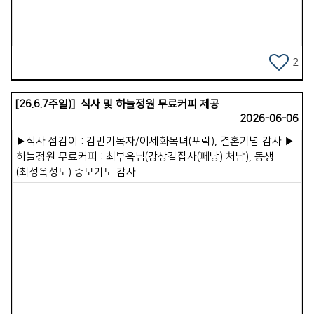
앞으로도 계속되어야 하리라 생각해 봅니다. &#39;연수 오기를
목회자들을 섬기는 목자 역할을 맡고 있습니다.
참 잘했다&#39; 생각됩니다. 곳곳을 여유롭게 다니며 쉴 수 있는
이원준선교사님은 주님 다시 오실 때까지 가정교회가 지속적으로
시간이 적어 조금 아쉽기도 하지만, 제 자신을 깊이 돌아보고
확장되고 든든히 세워지려면 두 가지를 잘해야 한다고
사역을 점검하며 마음가짐을 새롭게 다지는 너무나 귀한
강조하셨습니다. 첫째는 가정교회의 본질과 시스템입니다.
2
기회입니다. 우리 성도님들의 목장 모임과 주일 연합예배 가운데
시대와 장소를 불문하고 3축(목장모임, 주일연합예배, 삶 공부)과
주님의 풍성한 은혜가 함께하시기를 간절히 기도합니다. 주의
4기둥(교회의 존재 목적, 보고 배우는 제자훈련, 성경적인
이름으로 축복합니다.
[26.6.7주일)] 식사 및 하늘정원 무료커피 제공
사역분담, 섬기는 리더십)의 기본 정신은 변함없이 깊어져야
2026-06-06
합니다. 동시에 이 3축 4기둥의 정신 위에서 각 지역과 상황에
맞는 다양성과 신축성, 유동성을 잘 발휘하고 이를 포용하는
▶식사 섬김이 : 김민기목자/이세화목녀(포락), 결혼기념 감사 ▶
유연함이 중요합니다. 둘째는 굳건한 네트워크입니다. 시간이
하늘정원 무료커피 : 최부옥님(강상길집사(페낭) 처남), 동생
흐르면 자칫 자기 소견에 옳은 대로 흘러가기 쉽기에, 긴밀한
(최성옥성도) 중보기도 감사
네트워크를 통해 서로의 핵심 가치를 지켜내야 합니다. 그래서
국제가사원은 1세대(출범 세대)와 2세대(가정교회 경험
15~20년, 은퇴를 앞둔 세대)를 지나서도 흔들림이 없도록
40~50대 목회자들의 역량을 키우는 일에 집중하고 있습니다.
이런 면에서 앞으로 저와 우리 교회의 역할 역시 점차 커지리라
생각하며, 선교사님은 이런 연합사역에 저와 우리교회가 함께해
줄 것을 요청해 주셨습니다. 하지만 무엇보다 우선되어야 할 것은
Views
우리 교회가 더욱 든든히 잘 세워지는 일입니다. 무엇이든 나누어
주려면 우리 안이 먼저 풍성하게 채워져야 합니다. 가포가족 한