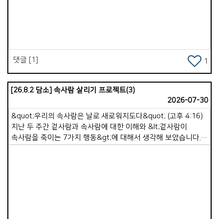
Views
감사하며 기쁨으로 살아가는 시간들 이였습니다 . 해가 지나가며
주님은 우리가 해야 할 일들을 하나 씩 열어 주셨고, 교회 협력과
외부 사역을 병행 시켰습니다. 피곤한 육체와는 달리 내 영혼은
행복했습니다 . 그리고 가포교회를 향한 선교의 목표가 명확한 듯
학원 선교가 활발해지고 쏭클라 교회는 많은 영혼을 거두는
댓글 [1]
시간을 해마다 거듭했습니다 . 우리는 생각하기를 &#39;
1
가포교회 시니어들이 겨울 추위를 피해 쏭클라에 와서 한 달
살기를 하며 쉬기도하고 교회를 도우면 좋겠다&#39; 는
[26.8.2 담소] 속사람 살리기 프로젝트(3)
생각으로 센터에 상수도와 샤워실을 보수하며,페인트로 예쁘게
2026-07-30
색칠하며,에어컨까지 설치하기로 했습니다 . 생각했습니다
&#39; 이젠 가포교회도 수 년간 수고한 선교사역이 정착되어
&quot;우리의 속사람은 날로 새로워지도다&quot; (고후 4:16)
편안함을 누리겠구나 &#39; 했습니다 . &#39; 더불어 우리도 좀
지난 두 주간 겉사람과 속사람에 대한 이해와 &lt;겉사람이
더 편하고 좋은 환경에서 많은 일을 이어 나가겠구나 &#39;
속사람을 죽이는 7가지 행동&gt;에 대해서 생각해 보았습니다.
생각했습니다. * 비자 문제로 귀국했는데 급성 심근경색과 covid
우리는 이러한 습관들을 멀리하고 속사람을 강하게 하는 좋은
19, 은퇴식, 그리고 협심증, 두 번째 covid 19, 그리고
습관을 가져야 합니다. 속사람은 자동으로 강해지지 않습니다.
어지럼증과 독감으로 6년을 침상과 더불어 지내며 기도했습니다.
속사람은 매일매일 영적 습관을 통해 자라납니다. 오늘은 &lt;
주님, 왜 ? 어찌하여 가포교회의 선교지를 바꾸십니까 ? 왜,
속사람 살리기 프로젝트&gt; 세 번째 시간으로, &lt;속사람을
우리의 삶을 이 땅 조국에 머물게 하십니까 ? 그러던 중에
강하게 만드는 7가지 좋은 영적 습관&gt; 중 4가지에 대해서
2023년부터 동남아 현지 리써치를 하게 하셨습니다 . 우리가
말씀드리고자 합니다. 1. 하루를 여는 첫 시간, 하나님께 드리기
Views
걸어 온 10여년의 선교지의 삶과 영적 전쟁을 . . . 그리고
[시 5:3] 여호와여 아침에 주께서 나의 소리를 들으시리니 아침에