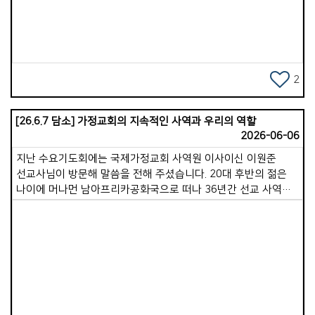
다음 주 수요일에는 아내가 간증을 담당합니다. 목요일 저녁
8시부터 10시까지는 오래전 산기도로 출발해 지금은 교회
예배당에서 모이는 일명 &#39;산기도&#39;에 참여하여 참으로
오랜만에 2시간 연속 기도를 드렸습니다.(산기도는 월/목 저녁)
기쁨넘치는교회는 기도와 성령 사역이 매우 활발합니다. 많은
2
성도가 모인 수요기도회의 열기는 무척 뜨거웠고, 인원은 적지만
간절히 부르짖는 산기도를 보며 &#39;이 교회의 사역 동력이
[26.6.7 담소] 가정교회의 지속적인 사역과 우리의 역할
바로 이 기도에 있구나&#39; 알 수 있었습니다. 연수 3일 차인
2026-06-06
지금까지 세 가정의 목자&middot;목녀님을 만났는데, 모두 깊은
감동과 도전이 되는 시간이었습니다. 그중 두 가정은 20년이
지난 수요기도회에는 국제가정교회 사역원 이사이신 이원준
넘도록 목자&middot;목녀로 섬겨오신 귀한 분들이었습니다.
선교사님이 방문해 말씀을 전해 주셨습니다. 20대 후반의 젊은
금요일 저녁에는 목장탐방, 토요일 오전에는 삶 공부 참관,
나이에 머나먼 남아프리카공화국으로 떠나 36년간 선교 사역을
주일에는 예배와 인사, 교육부서 방문, 초원모임 등에 참여하게
감당하시며, 수차례 죽음의 고비를 넘기면서도 그곳에 성경적인
됩니다. 아직 3일밖에 지나지 않았고 앞으로 7일의 일정이 더
교회를 세우는 일에 헌신해 오셨습니다.참으로 깊은 감동을 주는
남아있지만, 기쁨넘치는교회는 참으로 성령충만한 교회라는
삶의 이야기였습니다. 현재 가정교회는 대륙별로 북미, 한국,
확신이 들어옵니다. 성령충만함이 이 교회의 진짜 힘이라는
대양주, 중앙유라시아 등 4개의 가사원으로 구성되어 있으며,
사실을 알게됩니다. 겨우 3일이 지났을 뿐인데 꼭 일주일은 된 것
아프리카와 유럽 지역도 출범을 준비 중입니다. &#39;이원준
같습니다. 벌써 우리 가포교회의 따뜻한 정경이 몹시
선교사님은 전체 가사원을 아우르는 국제화팀 팀장 역할을 맡고
그리워집니다. 우리 교회에도 우리만의 훌륭한 장점이 있습니다.
Views
계십니다. &#39; 가장 크게 성장한 한국가사원은 24개 초원,
그러나 지속 가능한 건강한 교회를 세워가기 위해 저의 배움은
116개 지역으로 이루어져 있는데, 저는 그중 창원지역 가정교회