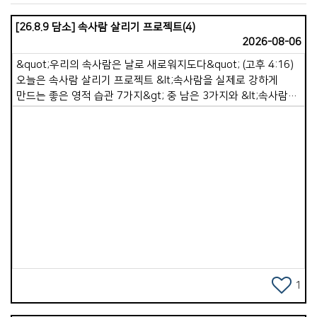
[26.8.9 담소] 속사람 살리기 프로젝트(4)
2026-08-06
&quot;우리의 속사람은 날로 새로워지도다&quot; (고후 4:16)
오늘은 속사람 살리기 프로젝트 &lt;속사람을 실제로 강하게
만드는 좋은 영적 습관 7가지&gt; 중 남은 3가지와 &lt;속사람이
죽어가고 있을 때 나타나는 10가지 신호&gt; 중 3가지를
말씀드리려 합니다. 5. 작은 순종을 실천하기. 속사람은 순종을
통해 성장합니다. 말씀을 듣기만 하면 속사람은 강해지지
않습니다. 실제 행동할 때 강해집니다. 예를 들면 용납하기,
이해하기, 정직하기, 선행하기, 죄를 끊기 등을 순종할 때, 이런
작은 순종이 쌓이면 속사람은 강건해집니다. 6. 하루 종일 틈틈이
Views
영적 점검. 속사람이 강한 사람은 자신의 상태를 점검합니다.
하루를 생활하면서 잠깐 멈추고 스스로 묻습니다. &lsquo;지금
내 마음이 하나님께 가까운가&rsquo;, &lsquo;내 생각이
말씀으로 옳은 것인가&rsquo;, &lsquo;내 행동은 정직한가
&rsquo;. 이 과정은 속사람을 깨어 있게 만듭니다. 왜냐하면 옛
자아에게 주도권을 넘겨주지 않기 때문입니다. 7. 하루를
1
하나님께 맡기며 마무리하기. 잠들기 전 짧은 기도는 속사람을
정리하고 회복시키는 시간입니다. 하루를 감사하고 부족한