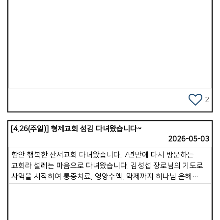
안에서 하나님의 존귀한 형상을 발견하는 일입니다. 누구나 가진
장점을 찾아 잘한 일은 잘했다고 짚어 주는 것입니다. 외모나
성품, 훌륭한 행동, 나아가 그의 가족과 자녀까지 칭찬해
보십시오. 진심 어린 칭찬은 닫힌 마음을 열고 더 깊은 관계로
Views
이끄는 열쇠가 됩니다. 2. 옳고 그름을 따지기보다 기대를
말합니다. 내 말로 인해 상대가 절망하거나 낙심하지 않도록
주의해야 합니다. 시시비비를 가리기보다 상대를 향한 믿음과
기대를 전하며 용기와 희망을 주어야 합니다. 예수님도 실수한
베드로를 질책하지 않으시고, 도리어 소망의 말씀으로 그를
북돋아 주셨습니다. 3. 내가 겪은 경험을 나눕니다. 상대의
2
이야기를 귀 기울여 듣다 보면, 나와 비슷한 과거의 경험들이
떠오를 것입니다. 아무리 사소할지라도 그 상황을 어떻게
[4.26(주일)] 형제교회 섬김 다녀왔습니다~
극복했고 어떤 긍정적 변화가 있었는지 나누어 주십시오. 단,
2026-05-03
자신의 경험담은 최대한 짧게 핵심만 말하는 것이 좋습니다. 4.
상대를 존중하는 언어로 말합니다. &quot;이렇게 하세요! 이렇게
함안 행복한 산서교회 다녀왔습니다. 7년만에 다시 방문하는
해야 해!&quot;라는 일방적인 지시보다는, &quot;제 생각에는
교회라 설레는 마음으로 다녀왔습니다. 김성섭 장로님의 기도로
이렇게 하는 것이 더 좋은 것 같아요. 제가 해보니 이 방법이 더
사역을 시작하여 통증치료, 영양수액, 약제까지 하나님 은혜
효과적이었어요&quot;라며 부드럽게 제안해 보십시오. 상대를
가운데 잘마치고 국수의 달인 이효근, 노덕순 집사님께서
존중한다는 것은 내 생각만 옳다고 느끼지 않도록 배려하는
역대급? 육수로 맛난 국수를 제공 해주셨습니다. 남정헌 집사님,
것입니다. 쉽게 단정 짓는 태도는 관계와 사고를 경직시킵니다.
김말남 권사님의 부추전이 너무 맛나서먹는 속도에 못따라갈
말은 능력입니다. 하나님은 우리에게 말의 권세를 주셨습니다.
정도였습니다ㅎ 행복한 산서교회 김성경 목사님 기도로 다음을