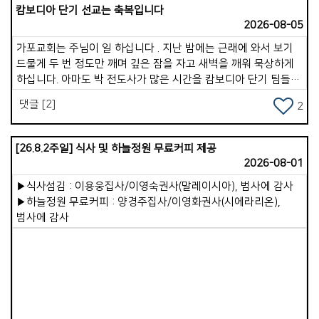
캄보디아 단기 선교는 축복입니다
부분을 회개한 후, 내일을 하나님께 맡깁니다. 이 습관이 생기면
2026-08-05
속사람은 그리스도의 평안 속에서 쉬게 됩니다. 따라서 속사람을
강하게 만드는 하루 구조는 이것입니다. &lt;아침: 하나님께 방향
가포교회는 주님이 일 하십니다 . 지난 밤에는 근래에 와서 보기
맞추기. 낮: 하나님과 계속 연결하기. 저녁: 하나님께 삶을 맡기기
드물게 두 번 정도만 깨며 깊은 잠을 자고 새벽을 깨워 묵상하게
&gt; 이것이 계속되면 믿음이 깊어지고, 마음이 안정되고, 죄의
하십니다. 아마도 박 전도사가 많은 시간을 캄보디아 단기 팀들과
힘이 약해져서 영적 분별력이 살아납니다. 두 번째로는 &lt;
함께 훈련과 파송, 그리고 5박 7일 사역을 잘 마치고 돌아 온 것도
댓글 [2]
속사람이 죽어가고 있을 때 나타나는 10가지 신호&gt;에 대한
2
한 몫을 한듯합니다 . 사실 지난 여러 해 동안 심근경색과 협심증,
것입니다. 오늘은 10가지 중 3가지를 소개합니다. 1. 말씀에 대한
covid 19, 지독한 독감, 몸살, 어지럼증, 두통 등등으로 6년간
갈망이 사라진다. 예전에는 성경을 읽으면 마음이 움직였는데,
시달리고 있는 나의 몸과 영혼이였습니다 . 그럼에도 내 삶의
[26.8.2주일] 식사 및 하늘정원 무료커피 제공
점점 말씀을 읽고 싶은 마음이 없어집니다. 말씀을 들어도 감동이
끈을 놓지 못하는 것이 하나 있었습니다 . 선교, 아니 정확하게는
2026-08-01
없고, 깨달음이 없고, 마음이 움직이지 않습니다. 속사람이
태국을 향한 마음 이였습니다 . * 2009년 부르심이 있었을 때는
약해지면 말씀에 대한 배고픔이 사라집니다. 2. 기도가
▶식사섬김 : 이용웅집사/이영숙권사(말레이시아), 범사에 감사
&quot; 가장 &quot;이라는 제목과 &quot; 늦은 나이 &quot;
부담스럽고 귀찮아진다. 기도는 속사람의 호흡입니다. 속사람이
▶하늘정원 무료커피 : 양경주집사/이영화권사(시에라리온),
라는 핑계로 그렇게도 싫어하고 거부했던 시간들을 주님은
약해지면 기도가 점점 멀어집니다. 기도 시간이 줄어들고 기도를
범사에 감사
보듬어 주시고 달래 주시며 보내신 곳이라오스와 태국
미루고 형식적인 기도만 남게 됩니다. 기도가 끊어지면 속사람의
남부지역인 쏭클라 교회였습니다. 처음 4 년 정도는 라오스어와
힘도 계속 약해집니다. 3. 죄에 대한 민감함이 둔해진다. 예전에는
태국어를 배우며 문화차이까지로 인하여힘들었습니다. 언어가
마음에 찔리던 일이 이제는 대수롭지 않게 느껴집니다. 거짓말,
어느 정도 귀에 들어오고 그 들 숲에 스며들 때, 그 땅에 지내는
분노, 음란, 탐욕 등이 반복되어도 양심이 점점 무뎌집니다.
것을 방해하는 요인들이 있어 우리를 힘들게 했지만, 하나님은
속사람을 강건하게! 승리의 한 주간 되세요!
가포 교회를 통해 우리를 그 땅에 머물기를 바라시는 것이
컸습니다 . 우리는 사역자라기보다는 예배자로서 그 땅에서