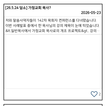
[26.5.24 담소] 가정교회 목사?
2026-05-23
저와 말씀사역자들이 142차 목회자 컨퍼런스를 다녀왔습니다.
이번 사례발표 중에서 한 목사님의 강의 제목이 눈에 띄었습니다.
&lt;일반목사에서 가정교회 목사로의 개조 프로젝트&gt;. 강의를
들으면서 많이 생각하게 되었습니다. &lsquo;아.. 가정교회를
하고 있다고, 가정교회 목사가 저절로 되는 것은
아니구나!&rsquo;, 이런 고민은 목회자 지역모임에서도
공유되었습니다. 저는 이전부터 컨퍼런스 기간동안 삶공부
강사로부터 이런 말씀을 몇차례 들은 적이 있었습니다. &ldquo;
목사님들, 생명의 삶 내용대로 목사님이 사셔야 됩니다. 가르치는
Views
내용대로 살아가야 합니다&rdquo;. 당시에는 그게 그렇게
실감있게 들리지 않았는데, 이제 그 말씀이 더 무게감있게
다가옵니다. 그렇다면 &lsquo;가정교회 목사로 살아가는 것이
무엇이며, 가정교회 목사는 일반교회 목사와 무엇이 다른
것인가?&rsquo; 곰곰히 생각해보니, 가정교회목사가 된다는
것은, 가정교회 정신에 충실한 목사이겠다 생각되었습니다.
2
가정교회 정신이 무엇일까요? 4가지의 기둥(스피릿)이 잘 준비된
사람입니다. 1.영혼구원하여 제자삼는 일입니다. 목사 자신부터