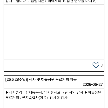
감사드립니다. 기쁨넘치는교회에서의 10일간 연수를 마치고,
바로 이어서 전지석, 유지연 선교사님이 섬기시는
이코이노아루교회를 방문했습니다. 제가 일본을 방문한 것은
20년 전 단기 선교 이후 두 번째입니다. 일본 땅에 복음이 전해진
시기는 가톨릭 기준 1549년이고, 개신교는 우리보다 26년 정도
앞선 1859년입니다. 기독교 역사가 이토록 일찍 시작되었음에도
불구하고, 일본의 복음화율은 여전히 0.4%, 즉 1% 미만인
Views
미전도 지역에 속해 있습니다. 주일 이후 선교사님과 몇 군데를
다녀보니 곳곳에 신사와 절이 편만하게 있었고, 믿음의
대상이라기보다는 현세적인 복을 기원하는 통로로 이용되고
있었습니다. 한 유적지 신사에 있는 신은 &#39;음식을 잘하게
해주는 신&#39;이었습니다. 음식을 잘하고 싶은 사람들이
동전을 던지며 손 모아 기도하고 있었습니다.
3
이코이노아루교회가 세워진 지도 어느덧 7년이 지났습니다.
지금은 어른 성도 20여 명, 어린이와 청소년 10여 명이 함께
[26.6.28주일)] 식사 및 하늘정원 무료커피 제공
예배를 드리고 있습니다. 참으로 가족 같은 분위기 속에서
2026-06-27
따뜻함이 느껴졌습니다. 주일 예배 설교로 이런 메시지를
나누었습니다. &lt;성경의 역사를 보면 진리는 언제나
▶식사섬김 : 한재동목사/박지현사모, 7년 사역 감사 ▶하늘정원
소수였습니다. 어둠은 항상 강력하여 진리를 압도하는
무료커피 : 류지숙집사(이음), 범사에 감사
듯했습니다. 노아 때도, 아브라함 때도, 사무엘과 에스라,
느헤미야 때도 그러했습니다. 예수님 시대와 사도 시대에도