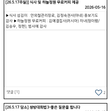
[26.5.17주일)] 식사 및 하늘정원 무료커피 제공
영혼구원을 위한 마음이 뜨거워져야 한다는 것입니다. 그리고
2026-05-16
제자를 세워가는 일에 최선을 다해야 합니다. 그저 주일예배 정도
드리고 만족하는 신앙인을 만드는 것에 만족해서는 안된다는
▶식사 섬김이 : 안외철관리장로, 김정숙권사(아내) 중보기도
이야기이지요. 성도들로 하여금 예수님을 닮고 따르고 살도록
감사 ▶하늘정원 무료커피 : 김예결집사(러시아) 자녀(정이령/
하는 것입니다. 2.보고 배우는 제자훈련입니다. 나는 어떤
김승우, 정현), 범사에 감사
모습으로 비춰지고 있을까를 생각해 봅니다. 예수님을
사랑하면서 헌신하고, 그분과 동행한다면, 사람들을 의식하지
않아도 나름대로 최소한의 뒷모습은 보여줄 수 있겠다
생각되었습니다. 3.성경적인 사역분담입니다. 이 부분에서 제가
할 수 있는 일은 기도와 말씀에 더 심혈을 기울이는 것이고,
성도들을 잘 세워감으로 더 많은 부분을 위임하는 일입니다. 믿고
맡기고 기다려주는 넉넉한 마음이 필요하겠다 생각되었습니다.
Views
4.남을 성공시켜주는 섬기는 리더십입니다. 나는 성도들로
하여금, 하나님 앞에 섰을 때, 잘했다 칭찬받을 수 있도록 힘쓰고
있는가?를 돌아봅니다. 그리고 나는 한 분 한 분을 성공시켜 주기
위해서, 때로는 직언도 하고, 하나님의 마음, 뜻을 잘 전달하면서,
리더들을 잘 세워가고 있는가?를 점검해 보게 됩니다. 예수님을
댓글 [1]
2
더 닮아가는 목사, 성도들을 더 사랑으로 섬길 수 있는 목사가
되길 오늘도 마음에 새겨봅니다.
[26.5.17 담소] 쌍방대화법3-좋은 질문을 합니다