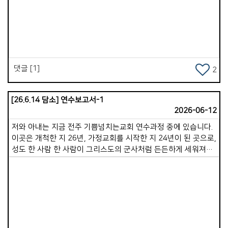
앞으로 더욱 그 일을 성취해 주시리라 믿습니다. 떨어져 있으니,
Views
소중함을 알게 됩니다. 더 그리워집니다. 교회의 소중함이 더욱
느껴집니다. 그러나 마음 한켠 &lsquo;어떻게하면 교회를 더
든든히 세울까&rsquo;, &lsquo;어떻게 해야할까&rsquo; 하는
부담감도 느껴집니다. 모든것을 성령님께 맡겨드리고 나아가고자
합니다. 성령안에서 함께 영적성전을 아름답게 지어가길
댓글 [1]
2
원합니다. 은혜와 평안을 빕니다. 한 주간도 승리하세요!
[26.6.14 담소] 연수보고서-1
2026-06-12
저와 아내는 지금 전주 기쁨넘치는교회 연수과정 중에 있습니다.
이곳은 개척한 지 26년, 가정교회를 시작한 지 24년이 된 곳으로,
성도 한 사람 한 사람이 그리스도의 군사처럼 든든하게 세워져
있는 매우 탄탄한 교회임을 느낄 수 있었습니다. 10일간의
연수기간동안 저희 부부만을 위해 무려 15가정의 목자&middot;
목녀님이 기꺼이 시간을 내어 식사와 사역 나눔 등으로
섬겨주십니다. 참으로 송구하고 감사할 따름입니다. 오전에는
자유시간이 주어지지만, 새벽기도회를 시작으로, 점심부터
저녁까지는 촘촘한 일정이 진행됩니다. 지난 수요기도회에서는
Views
제가 20분간 간증을 나누고 함께 기도하는 시간을 가졌으며,