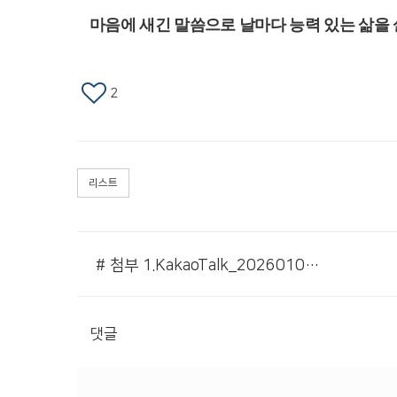
마음에 새긴 말씀으로 날마다 능력 있는 삶
2
리스트
# 첨부 1.KakaoTalk_20260108_222448048.png
댓글