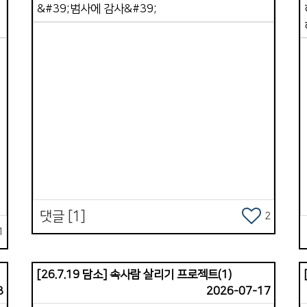
&#39;범사에 감사&#39;
방해하는 요인들이 있어 우리를 힘들게 했지만,
하나님은 가포 교회를 통해 우리를 그 땅에
머물기를 바라시는 것이 컸습니다 . 우리는
사역자라기보다는 예배자로서 그 땅에서 감사하며
기쁨으로 살아가는 시간들 이였습니다 . 해가
지나가며 주님은 우리가 해야 할 일들을 하나 씩
열어 주셨고, 교회 협력과 외부 사역을 병행
Views
시켰습니다. 피곤한 육체와는 달리 내 영혼은
삶
행복했습니다 . 그리고 가포교회를 향한 선교의
목표가 명확한 듯 학원 선교가 활발해지고 쏭클라
교회는 많은 영혼을 거두는 시간을 해마다
거듭했습니다 . 우리는 생각하기를 &#39;
댓글 [1]
가포교회 시니어들이 겨울 추위를 피해 쏭클라에
2
께
1
와서 한 달 살기를 하며 쉬기도하고 교회를 도우면
좋겠다&#39; 는 생각으로 센터에 상수도와
샤워실을 보수하며,페인트로 예쁘게 색칠하며,
[26.7.19 담소] 속사람 살리기 프로젝트(1)
둔
한
에어컨까지 설치하기로 했습니다 . 생각했습니다
8
2026-07-17
&#39; 이젠 가포교회도 수 년간 수고한