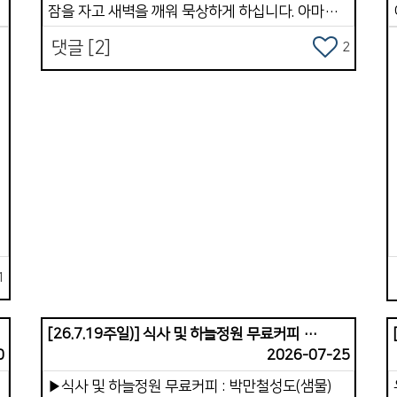
잠을 자고 새벽을 깨워 묵상하게 하십니다. 아마도
박 전도사가 많은 시간을 캄보디아 단기 팀들과
댓글 [2]
2
함께 훈련과 파송, 그리고 5박 7일 사역을 잘
마치고 돌아 온 것도 한 몫을 한듯합니다 . 사실 지난
여러 해 동안 심근경색과 협심증, covid 19, 지독한
지
독감, 몸살, 어지럼증, 두통 등등으로 6년간
시달리고 있는 나의 몸과 영혼이였습니다 .
그럼에도 내 삶의 끈을 놓지 못하는 것이 하나
있었습니다 . 선교, 아니 정확하게는 태국을 향한
마음 이였습니다 . * 2009년 부르심이 있었을 때는
&quot; 가장 &quot;이라는 제목과 &quot; 늦은
나이 &quot; 라는 핑계로 그렇게도 싫어하고
거부했던 시간들을 주님은 보듬어 주시고 달래
1
가
주시며 보내신 곳이라오스와 태국 남부지역인
쏭클라 교회였습니다. 처음 4 년 정도는 라오스어와
[26.7.19주일)] 식사 및 하늘정원 무료커피 제공
태국어를 배우며 문화차이까지로
0
2026-07-25
인하여힘들었습니다. 언어가 어느 정도 귀에
▶식사 및 하늘정원 무료커피 : 박만철성도(샘물)
들어오고 그 들 숲에 스며들 때, 그 땅에 지내는 것을