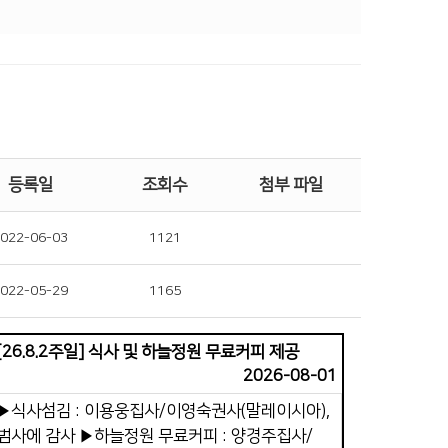
등록일
조회수
첨부 파일
022-06-03
1121
022-05-29
1165
[26.8.2주일] 식사 및 하늘정원 무료커피 제공
2026-08-01
▶식사섬김 : 이용웅집사/이영숙권사(말레이시아),
범사에 감사 ▶하늘정원 무료커피 : 양경주집사/