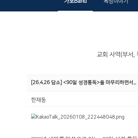
가포Band
목장이야기
교회 사역(부서, 
[26.4.26 담소] <90일 성경통독>을 마무리하면서...
한재동